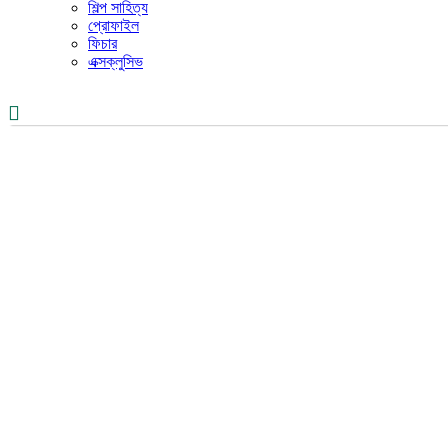
শিল্প সাহিত্য
প্রোফাইল
ফিচার
এক্সক্লুসিভ