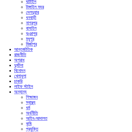
ঘাটাইল
টাঙ্গাইল সদর
দেলদুয়ার
ধনবাড়ী
নাগরপুর
বাসাইল
ভূঞাপুর
মধুপুর
মির্জাপুর
আন্তর্জাতিক
রাজনীতি
অপরাধ
দুর্ঘটনা
বিনোদন
খেলাধুলা
চাকরি
লাইফ স্টাইল
অন্যান্য
শিক্ষাঙ্গন
স্বাস্থ্য
ধর্ম
অর্থনীতি
আইন-আদালত
কৃষি
প্রযুক্তি