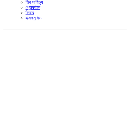
শিল্প সাহিত্য
প্রোফাইল
ফিচার
এক্সক্লুসিভ