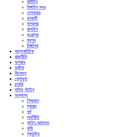
ঘাটাইল
টাঙ্গাইল সদর
দেলদুয়ার
ধনবাড়ী
নাগরপুর
বাসাইল
ভূঞাপুর
মধুপুর
মির্জাপুর
আন্তর্জাতিক
রাজনীতি
অপরাধ
দুর্ঘটনা
বিনোদন
খেলাধুলা
চাকরি
লাইফ স্টাইল
অন্যান্য
শিক্ষাঙ্গন
স্বাস্থ্য
ধর্ম
অর্থনীতি
আইন-আদালত
কৃষি
প্রযুক্তি