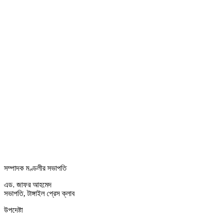
সম্পাদক মণ্ডলীর সভাপতি
এড. জাফর আহমেদ
সভাপতি, টাঙ্গাইল প্রেস ক্লাব
উপদেষ্টা