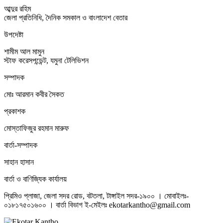
আব্দুর রহিম
জেলা প্রতিনিধি, দৈনিক সমকাল ও বাংলাদেশ বেতার
উপদেষ্টা
শামীম আল মামুন
স্টাফ করেসপন্ডেন্ট, যমুনা টেলিভিশন
সম্পাদক
মোঃ আরমান কবীর সৈকত
প্রকাশক
মোস্তাফিজুর রহমান মারুফ
বার্তা-সম্পাদক
সাহান হাসান
বার্তা ও বাণিজ্যিক কার্যালয়
প্রিমিও প্লাজা, জেলা সদর রোড, বটতলা, টাঙ্গাইল সদর-১৯০০ । মোবাইলঃ-
০১৮১৭৫০১৬০০ । বার্তা বিভাগ ই-মেইলঃ ekotarkantho@gmail.com