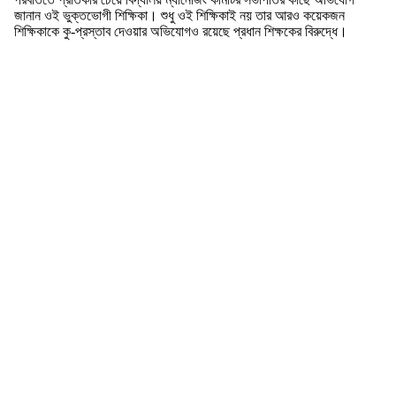
জানান ওই ভুক্তভোগী শিক্ষিকা। শুধু ওই শিক্ষিকাই নয় তার আরও কয়েকজন
শিক্ষিকাকে কু-প্রস্তাব দেওয়ার অভিযোগও রয়েছে প্রধান শিক্ষকের বিরুদ্ধে।