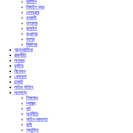
ঘাটাইল
টাঙ্গাইল সদর
দেলদুয়ার
ধনবাড়ী
নাগরপুর
বাসাইল
ভূঞাপুর
মধুপুর
মির্জাপুর
আন্তর্জাতিক
রাজনীতি
অপরাধ
দুর্ঘটনা
বিনোদন
খেলাধুলা
চাকরি
লাইফ স্টাইল
অন্যান্য
শিক্ষাঙ্গন
স্বাস্থ্য
ধর্ম
অর্থনীতি
আইন-আদালত
কৃষি
প্রযুক্তি