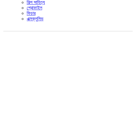
শিল্প সাহিত্য
প্রোফাইল
ফিচার
এক্সক্লুসিভ