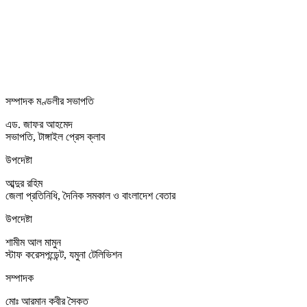
সম্পাদক মণ্ডলীর সভাপতি
এড. জাফর আহমেদ
সভাপতি, টাঙ্গাইল প্রেস ক্লাব
উপদেষ্টা
আব্দুর রহিম
জেলা প্রতিনিধি, দৈনিক সমকাল ও বাংলাদেশ বেতার
উপদেষ্টা
শামীম আল মামুন
স্টাফ করেসপন্ডেন্ট, যমুনা টেলিভিশন
সম্পাদক
মোঃ আরমান কবীর সৈকত