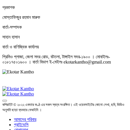
প্রকাশক
মোস্তাফিজুর রহমান মারুফ
বার্তা-সম্পাদক
সাহান হাসান
বার্তা ও বাণিজ্যিক কার্যালয়
প্রিমিও প্লাজা, জেলা সদর রোড, বটতলা, টাঙ্গাইল সদর-১৯০০ । মোবাইলঃ-
০১৮১৭৫০১৬০০ । বার্তা বিভাগ ই-মেইলঃ ekotarkantho@gmail.com
কপিরাইট © ২০২২ একতার কণ্ঠ এর সকল স্বত্ব সংরক্ষিত। এই ওয়েবসাইটের কোনো লেখা, ছবি, ভিডিও
অনুমতি ছাড়া ব্যবহার বেআইনি ।
আমাদের পরিবার
প্রাইভেসি
যোগাযোগ