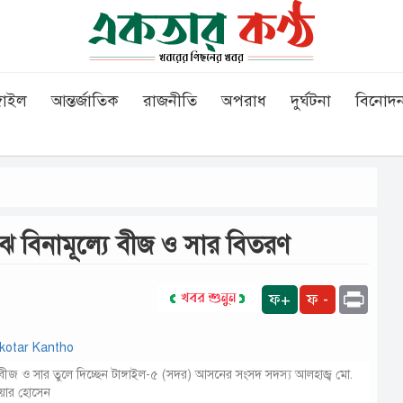
গাইল
আন্তর্জাতিক
রাজনীতি
অপরাধ
দুর্ঘটনা
বিনোদ
 মাঝে বিনামূল্যে বীজ ও সার বিতরণ
Print
ফ+
ফ -
ের বীজ ও সার তুলে দিচ্ছেন টাঙ্গাইল-৫ (সদর) আসনের সংসদ সদস্য আলহাজ্ব মো.
য়ার হোসেন