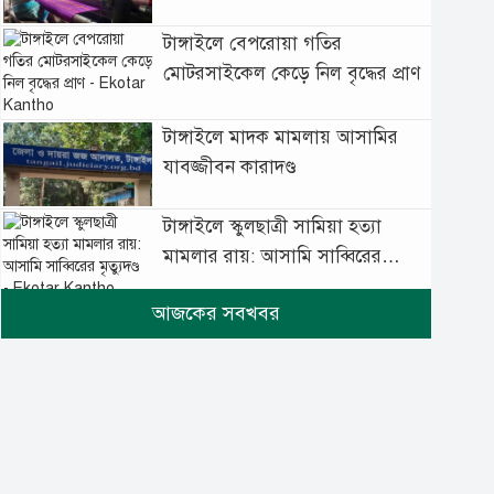
টাঙ্গাইলে বেপরোয়া গতির
মোটরসাইকেল কেড়ে নিল বৃদ্ধের প্রাণ
টাঙ্গাইলে মাদক মামলায় আসামির
যাবজ্জীবন কারাদণ্ড
টাঙ্গাইলে স্কুলছাত্রী সামিয়া হত্যা
মামলার রায়: আসামি সাব্বিরের
মৃত্যুদণ্ড
টানা বৃষ্টিতে টাঙ্গাইলে বিপর্যস্ত
জনজীবন
মুঘল প্রেমের ঐতিহ্যের খাবার
বাকরখানি এখন টাঙ্গাইলে