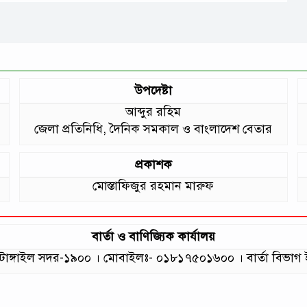
উপদেষ্টা
আব্দুর রহিম
জেলা প্রতিনিধি, দৈনিক সমকাল ও বাংলাদেশ বেতার
প্রকাশক
মোস্তাফিজুর রহমান মারুফ
বার্তা ও বাণিজ্যিক কার্যালয়
লা, টাঙ্গাইল সদর-১৯০০ । মোবাইলঃ- ০১৮১৭৫০১৬০০ । বার্তা বি