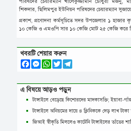
পরিষদের চেয়ারম্যান খালেকুজ্জামান চৌধুরী মজনু,
শিকদার, ছিলিমপুর ইউনিয়ন পরিষদের চেয়ারম্যান সুজায়ে
প্রকাশ, প্রণোদনা কর্মসূচিতে সদর উপজেলার ১ হাজার
১০ কেজি ও এমওপি সার ১০ কেজি মোট ২৫ কেজি করে 
খবরটি শেয়ার করুন
Facebook
Messenger
WhatsApp
Twitter
Telegram
এ বিষয়ে আড়ও পড়ুন
টাঙ্গাইলে বেড়েছে কিশোরদের মাদকাসক্তি; ইয়াবা-গ
টাঙ্গাইলে অনিয়মের দায়ে ৪ ক্লিনিককে দেড় লাখ টাকা
জিআই স্বীকৃতি মিললেও কাটেনি টাঙ্গাইলের তাঁতের শ