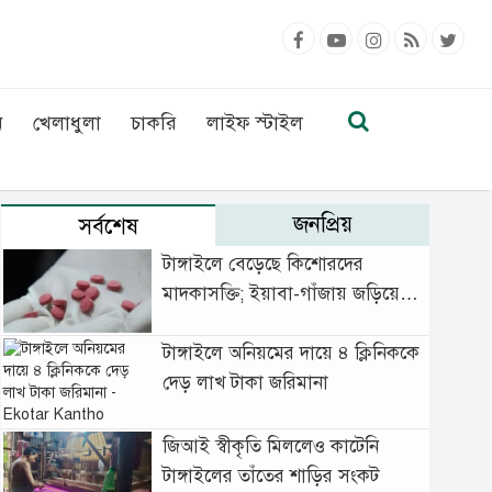
ন
খেলাধুলা
চাকরি
লাইফ স্টাইল
জনপ্রিয়
সর্বশেষ
টাঙ্গাইলে বেড়েছে কিশোরদের
মাদকাসক্তি; ইয়াবা-গাঁজায় জড়িয়ে
বাড়ছে অপরাধ
টাঙ্গাইলে অনিয়মের দায়ে ৪ ক্লিনিককে
দেড় লাখ টাকা জরিমানা
জিআই স্বীকৃতি মিললেও কাটেনি
টাঙ্গাইলের তাঁতের শাড়ির সংকট