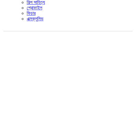
শিল্প সাহিত্য
প্রোফাইল
ফিচার
এক্সক্লুসিভ