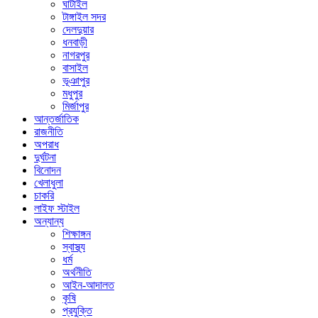
ঘাটাইল
টাঙ্গাইল সদর
দেলদুয়ার
ধনবাড়ী
নাগরপুর
বাসাইল
ভূঞাপুর
মধুপুর
মির্জাপুর
আন্তর্জাতিক
রাজনীতি
অপরাধ
দুর্ঘটনা
বিনোদন
খেলাধুলা
চাকরি
লাইফ স্টাইল
অন্যান্য
শিক্ষাঙ্গন
স্বাস্থ্য
ধর্ম
অর্থনীতি
আইন-আদালত
কৃষি
প্রযুক্তি