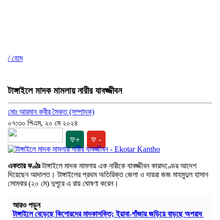
/ হোম
টাঙ্গাইলে মাদক মামলায় নারীর যাবজ্জীবন
মোঃ আরমান কবীর সৈকত (সম্পাদক)
০৭:৩০ পিএম, ২০ মে ২০২৪
ফ+
ফ -
একতার কণ্ঠঃ
টাঙ্গাইলে মাদক মামলায় এক নারীকে যাবজ্জীবন কারাদণ্ডের আদেশ
দিয়েছেন আদালত। টাঙ্গাইলের প্রথম অতিরিক্ত জেলা ও দায়রা জজ মাহমুদুল হাসান
সোমবার (২০ মে) দুপুরে এ রায় ঘোষণা করেন।
আরও পড়ুন
টাঙ্গাইলে বেড়েছে কিশোরদের মাদকাসক্তি; ইয়াবা-গাঁজায় জড়িয়ে বাড়ছে অপরাধ