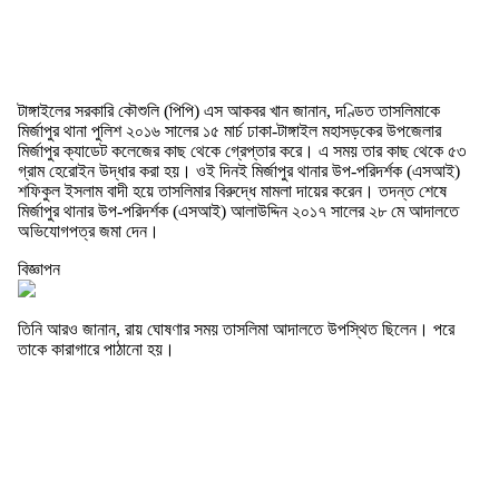
টাঙ্গাইলের সরকারি কৌশুলি (পিপি) এস আকবর খান জানান, দণ্ডিত তাসলিমাকে
মির্জাপুর থানা পুলিশ ২০১৬ সালের ১৫ মার্চ ঢাকা-টাঙ্গাইল মহাসড়কের উপজেলার
মির্জাপুর ক্যাডেট কলেজের কাছ থেকে গ্রেপ্তার করে। এ সময় তার কাছ থেকে ৫৩
গ্রাম হেরোইন উদ্ধার করা হয়। ওই দিনই মির্জাপুর থানার উপ-পরিদর্শক (এসআই)
শফিকুল ইসলাম বাদী হয়ে তাসলিমার বিরুদ্ধে মামলা দায়ের করেন। তদন্ত শেষে
মির্জাপুর থানার উপ-পরিদর্শক (এসআই) আলাউদ্দিন ২০১৭ সালের ২৮ মে আদালতে
অভিযোগপত্র জমা দেন।
বিজ্ঞাপন
তিনি আরও জানান, রায় ঘোষণার সময় তাসলিমা আদালতে উপস্থিত ছিলেন। পরে
তাকে কারাগারে পাঠানো হয়।