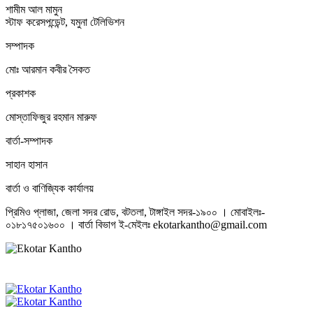
শামীম আল মামুন
স্টাফ করেসপন্ডেন্ট, যমুনা টেলিভিশন
সম্পাদক
মোঃ আরমান কবীর সৈকত
প্রকাশক
মোস্তাফিজুর রহমান মারুফ
বার্তা-সম্পাদক
সাহান হাসান
বার্তা ও বাণিজ্যিক কার্যালয়
প্রিমিও প্লাজা, জেলা সদর রোড, বটতলা, টাঙ্গাইল সদর-১৯০০ । মোবাইলঃ-
০১৮১৭৫০১৬০০ । বার্তা বিভাগ ই-মেইলঃ ekotarkantho@gmail.com