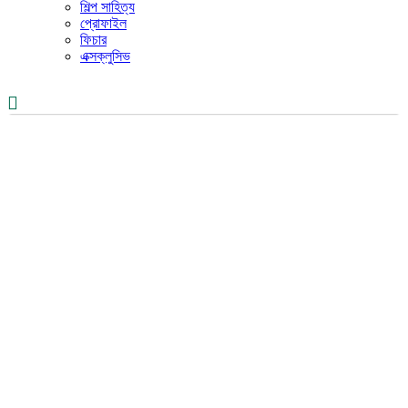
শিল্প সাহিত্য
প্রোফাইল
ফিচার
এক্সক্লুসিভ