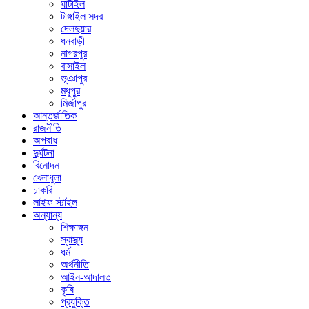
ঘাটাইল
টাঙ্গাইল সদর
দেলদুয়ার
ধনবাড়ী
নাগরপুর
বাসাইল
ভূঞাপুর
মধুপুর
মির্জাপুর
আন্তর্জাতিক
রাজনীতি
অপরাধ
দুর্ঘটনা
বিনোদন
খেলাধুলা
চাকরি
লাইফ স্টাইল
অন্যান্য
শিক্ষাঙ্গন
স্বাস্থ্য
ধর্ম
অর্থনীতি
আইন-আদালত
কৃষি
প্রযুক্তি