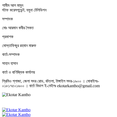
শামীম আল মামুন
স্টাফ করেসপন্ডেন্ট, যমুনা টেলিভিশন
সম্পাদক
মোঃ আরমান কবীর সৈকত
প্রকাশক
মোস্তাফিজুর রহমান মারুফ
বার্তা-সম্পাদক
সাহান হাসান
বার্তা ও বাণিজ্যিক কার্যালয়
প্রিমিও প্লাজা, জেলা সদর রোড, বটতলা, টাঙ্গাইল সদর-১৯০০ । মোবাইলঃ-
০১৮১৭৫০১৬০০ । বার্তা বিভাগ ই-মেইলঃ ekotarkantho@gmail.com