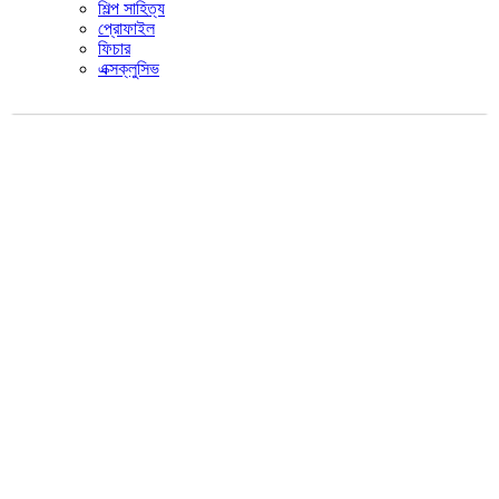
শিল্প সাহিত্য
প্রোফাইল
ফিচার
এক্সক্লুসিভ