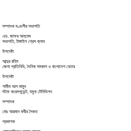
সম্পাদক মণ্ডলীর সভাপতি
এড. জাফর আহমেদ
সভাপতি, টাঙ্গাইল প্রেস ক্লাব
উপদেষ্টা
আব্দুর রহিম
জেলা প্রতিনিধি, দৈনিক সমকাল ও বাংলাদেশ বেতার
উপদেষ্টা
শামীম আল মামুন
স্টাফ করেসপন্ডেন্ট, যমুনা টেলিভিশন
সম্পাদক
মোঃ আরমান কবীর সৈকত
প্রকাশক