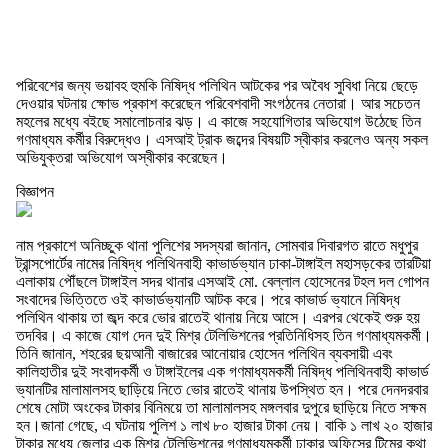
পরিবেশের জন্য ভয়াবহ হুমকি নিষিদ্ধ পলিথিন আটকের পর অবৈধ সুবিধা নিয়ে ছেড়ে
দেওয়ার ঘটনায় ক্ষোভ প্রকাশ করেছেন পরিবেশবাদী সংগঠনের নেতারা। আর সচেতন
মহলের মধ্যে বইছে সমালোচনার ঝড়। এ কাজে সহযোগিতার অভিযোগ উঠেছে তিন
গণমাধ্যম কর্মীর বিরুদ্ধেও। এসআই ট্রাক জব্দের বিষয়টি স্বীকার করলেও অন্য সকল
অভিযুক্তরা অভিযোগ অস্বীকার করেছেন।
বিজ্ঞাপন
নাম প্রকাশে অনিচ্ছুক থানা পুলিশের সদস্যরা জানান, সোমবার দিবারগত রাতে মধুপুর
ট্রান্সপোর্টের নামের নিষিদ্ধ পলিথিনবাহী কাভার্ডভ্যান ঢাকা-টাঙ্গাইল মহাসড়কের তারটিয়া
এলাকায় পৌঁছলে টাঙ্গাইল সদর থানার এসআই মো. বেল্লাল হোসেনের টহল দল গোপন
সংবাদের ভিত্তিতে ওই কাভার্ডভ্যানটি আটক করে। পরে কাভার্ড ভ্যানে নিষিদ্ধ
পলিথিন থাকায় তা জব্দ করে ভোর রাতেই থানায় নিয়ে আসে। এরপর থেকেই শুরু হয়
তদবির। এ কাজে যোগ দেন দুই মিশ্র টেলিভিশনের প্রতিনিধিসহ তিন গণমাধ্যমকর্মী।
তিনি জানান, শহরের ছয়আনী বাজারের আনোয়ার হোসেন পলিথিন ব্যবসায়ী এবং
কালিহাতীর দুই সংবাদকর্মী ও টাঙ্গাইলের এক গণমাধ্যমকর্মী নিষিদ্ধ পলিথিনবাহী কাভার্ড
ভ্যানটির মালামালসহ ছাড়িয়ে নিতে ভোর রাতেই থানায় উপস্থিত হন। পরে দেনদরবার
শেষে মোটা অংকের টাকার বিনিময়ে তা মালামালসহ মঙ্গলবার দুপুরে ছাড়িয়ে নিতে সক্ষম
হন।জানা গেছে, এ ঘটনায় পুলিশ ১ লাখ ৮০ হাজার টাকা নেয়। বাকি ১ লাখ ২০ হাজার
টাকার মধ্যে জেলার এক মিশ্র টেলিভিশনের গণমাধ্যমকর্মী ঢাকার অফিসের টিমের কথা