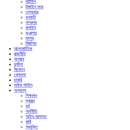
ঘাটাইল
টাঙ্গাইল সদর
দেলদুয়ার
ধনবাড়ী
নাগরপুর
বাসাইল
ভূঞাপুর
মধুপুর
মির্জাপুর
আন্তর্জাতিক
রাজনীতি
অপরাধ
দুর্ঘটনা
বিনোদন
খেলাধুলা
চাকরি
লাইফ স্টাইল
অন্যান্য
শিক্ষাঙ্গন
স্বাস্থ্য
ধর্ম
অর্থনীতি
আইন-আদালত
কৃষি
প্রযুক্তি