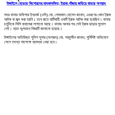
টাঙ্গাইলে বেড়েছে কিশোরদের মাদকাসক্তি; ইয়াবা-গাঁজায় জড়িয়ে বাড়ছে অপরাধ
সদর থানার অফিসার ইনচার্জ (ওসি) মো. লোকমান হোসেন জানান, এধরণের কোন ট্রাক
আটক বা জব্দ করা হয়নি। তবে রাতে মাটিবাহী একটি ট্রাক আটক করা হয়েছিল। থানায়
চর্তুদিকে সিসি ক্যামেরা লাগানো আছে। থানায় আনার পর সেই ট্রাক ছাড়ার সুযোগ
নেই। হয়ত ভুলভাবে বিষয়টি জানানো হয়েছে।
টাঙ্গাইলের অতিরিক্ত পুলিশ সুপার (অপরাধ) মো. শরফুদ্দীন জানান, সুর্নিদিষ্ট অভিযোগ
পেলে তদন্ত সাপেক্ষে ব্যবস্থা নেয়া হবে।