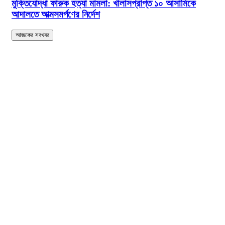
মুক্তিযোদ্ধা ফারুক হত্যা মামলা: খালাসপ্রাপ্ত ১০ আসামিকে
আদালতে আত্মসমর্পণের নির্দেশ