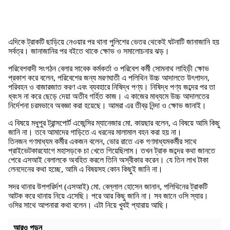
এদিকে ট্রাকটি ছাড়িয়ে নেওয়ার পর থানা পুলিশের ভেতর থেকেই ঘটনাটি জানাজানি হয়
সর্বত্র। জানাজানির পর বইতে থাকে ক্ষোভ ও সমালোচনার ঝড়।
পরিবেশবাদী সংগঠন বেলার সাবেক কর্মকর্তা ও পরিবেশ কর্মী সোমনাথ লাহিড়ী ক্ষোভ
প্রকাশ করে বলেন, পরিবেশের জন্য মরণঘাতী এ পলিথিন উচ্চ আদালতে উৎপাদন,
পরিবহন ও বাজারজাত করণ এবং ব্যবহারে নিষিদ্ধ পণ্য। নিষিদ্ধ পণ্য জব্দের পর তা
ধ্বংস না করে ছেড়ে দেয়া অতীব গর্হিত কাজ। এ কাজের মাধ্যমে উচ্চ আদালতের
নির্দেশনা চরমভাবে অবজ্ঞা করা হয়েছে। আমরা এর তীব্র নিন্দা ও ক্ষোভ জানাই।
এ বিষয়ে মধুপুর ট্রান্সপোর্ট এজেন্সির ম্যানেজার মো. কায়ছার বলেন, এ বিষয়ে আমি কিছু
জানি না। তবে আমাদের গাড়িতে এ ধরনের মালামাল বহন করা হয় না।
তিনজন গণমাধ্যম কর্মীর একজন বলেন, ভোর রাতে এক গণমাধ্যমকর্মীর সাথে
প্রাইভেটকারযোগে মহাসড়কে চা খেতে গিয়েছিলাম। তখন ট্রাক জব্দের কথা জানতে
পেরে এসআই বেলালকে অবহিত করলে তিনি অস্বীকার করেন। যে তিন লাখ টাকা
লেনদেনের কথা হচ্ছে, আমি এ বিষয়সহ কোন কিছুই জানি না।
সদর থানার উপপরির্দশ (এসআই) মো. বেল্লাল হোসেন জানান, পলিথিনের ট্রাকটি
আটক করে থানায় নিয়ে এসেছি। পরে আর কিছু জানি না। সব জানে ওসি স্যার।
ওসির সাথে আপনারা কথা বলেন। এটা নিয়ে খুবই প্যারায় আছি।
আরও পড়ুন