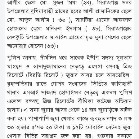
আলীর ছেলে মো. সুজন মিয়া (২৪), সিরাজগঞ্জ সদর
উপজেলার দুখিয়াবাড়ী গ্রামের ছবের আলী প্রামানিকের ছেলে
মো. আব্দুল আলীম ( ৩৬ ), সারটিয়া গ্রামের আফজাল
হোসেনের ছেলে মনিরুল ইসলাম ( ৩৮), সিরাজগঞ্জের
বেলকুচি উপজেলার মাঝাইল গ্রামের মৃত মুসা শেখের ছেলে
আনোয়ার হোসেন (৩৩)।
পুলিশ জানায়, দীর্ঘদিন ধরে সাবেক ইউপি সদস্য সুলতান
মাহমুদ ও আসাদুজ্জামানের নেতৃত্বে এলেঙ্গা বঙ্গবন্ধু ব্রিজ
রিসোর্টে (বিরতি রিসোর্ট ) জুয়ার আসর চলে আসতেছিল।
বৃহস্পতিবার রাতে গোপন সংবাদের ভিত্তিতে কালিহাতী
থানার এসআই সাজ্জাদ হোসাইনের নেতৃত্বে একদল পুলিশ
এলেঙ্গা বঙ্গবন্ধু ব্রিজ রিসোর্টের বীথিকা কটেজে অভিযান
চালায়। এ সময় জুয়ার আসর থেকে ১৪ জন জুয়াড়িকে আটক
করা হয়। পাশাপাশি জুয়া খেলার কাজে ব্যবহৃত নগদ ৩ লক্ষ
৩০ হাজার ৫’শত ২০ টাকা ও ১৫টি মোবাইল সেটসহ জুয়া
খেলার বিভিন্ন সরাঞ্জম জব্দ করা হয়। শুক্রবার সকালে