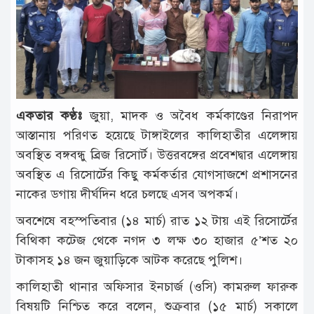
টাঙ্গাইল
আন্তর্জাতিক
রাজনীতি
অপরাধ
একতার কণ্ঠঃ
জুয়া, মাদক ও অবৈধ কর্মকাণ্ডের নিরাপদ
দুর্ঘটনা
আস্তানায় পরিণত হয়েছে টাঙ্গাইলের কালিহাতীর এলেঙ্গায়
বিনোদন
অবস্থিত বঙ্গবন্ধু ব্রিজ রিসোর্ট। উত্তরবঙ্গের প্রবেশদ্বার এলেঙ্গায়
অবস্থিত এ রিসোর্টের কিছু কর্মকর্তার যোগসাজশে প্রশাসনের
খেলাধুলা
নাকের ডগায় দীর্ঘদিন ধরে চলছে এসব অপকর্ম।
চাকরি
অবশেষে বহস্পতিবার (১৪ মার্চ) রাত ১২ টায় এই রিসোর্টের
লাইফ
বিথিকা কটেজ থেকে নগদ ৩ লক্ষ ৩০ হাজার ৫’শত ২০
স্টাইল
টাকাসহ ১৪ জন জুয়াড়িকে আটক করেছে পুলিশ।
অন্যান্য
কালিহাতী থানার অফিসার ইনচার্জ (ওসি) কামরুল ফারুক
বিষয়টি নিশ্চিত করে বলেন, শুক্রবার (১৫ মার্চ) সকালে