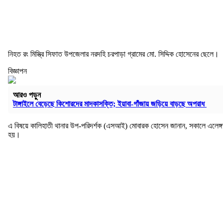
নিহত রং মিস্ত্রি সিফাত উপজেলার নরদহি চরপাড়া গ্রামের মো. সিদ্দিক হোসেনের ছেলে।
বিজ্ঞাপন
আরও পড়ুন
টাঙ্গাইলে বেড়েছে কিশোরদের মাদকাসক্তি; ইয়াবা-গাঁজায় জড়িয়ে বাড়ছে অপরাধ
এ বিষয়ে কালিহাতী থানার উপ-পরিদর্শক (এসআই) মোবারক হোসেন জানান, সকালে এলেঙ্গা
হয়।