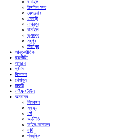
ঘাটাইল
টাঙ্গাইল সদর
দেলদুয়ার
ধনবাড়ী
নাগরপুর
বাসাইল
ভূঞাপুর
মধুপুর
মির্জাপুর
আন্তর্জাতিক
রাজনীতি
অপরাধ
দুর্ঘটনা
বিনোদন
খেলাধুলা
চাকরি
লাইফ স্টাইল
অন্যান্য
শিক্ষাঙ্গন
স্বাস্থ্য
ধর্ম
অর্থনীতি
আইন-আদালত
কৃষি
প্রযুক্তি