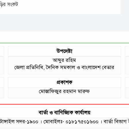
াড়ির সংকট
উপদেষ্টা
আব্দুর রহিম
জেলা প্রতিনিধি, দৈনিক সমকাল ও বাংলাদেশ বেতার
প্রকাশক
মোস্তাফিজুর রহমান মারুফ
বার্তা ও বাণিজ্যিক কার্যালয়
লা, টাঙ্গাইল সদর-১৯০০ । মোবাইলঃ- ০১৮১৭৫০১৬০০ । বার্তা বি