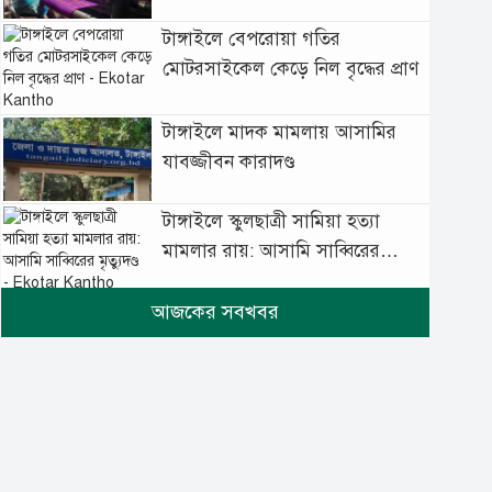
টাঙ্গাইলে বেপরোয়া গতির
মোটরসাইকেল কেড়ে নিল বৃদ্ধের প্রাণ
টাঙ্গাইলে মাদক মামলায় আসামির
যাবজ্জীবন কারাদণ্ড
টাঙ্গাইলে স্কুলছাত্রী সামিয়া হত্যা
মামলার রায়: আসামি সাব্বিরের
মৃত্যুদণ্ড
টানা বৃষ্টিতে টাঙ্গাইলে বিপর্যস্ত
জনজীবন
মুঘল প্রেমের ঐতিহ্যের খাবার
বাকরখানি এখন টাঙ্গাইলে