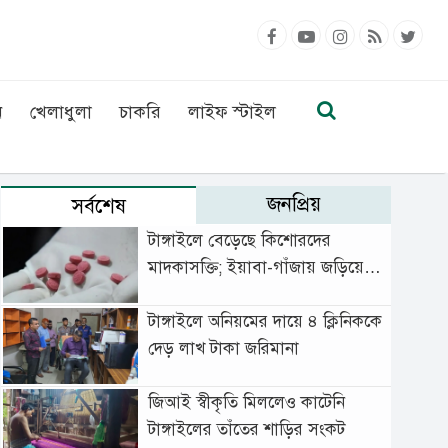
ন
খেলাধুলা
চাকরি
লাইফ স্টাইল
জনপ্রিয়
সর্বশেষ
টাঙ্গাইলে বেড়েছে কিশোরদের
মাদকাসক্তি; ইয়াবা-গাঁজায় জড়িয়ে
বাড়ছে অপরাধ
টাঙ্গাইলে অনিয়মের দায়ে ৪ ক্লিনিককে
দেড় লাখ টাকা জরিমানা
জিআই স্বীকৃতি মিললেও কাটেনি
টাঙ্গাইলের তাঁতের শাড়ির সংকট