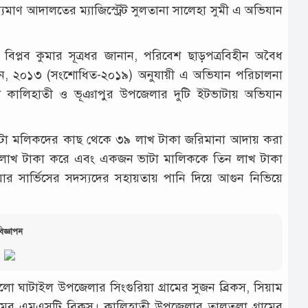
াম্যমাণ আদালতের ম্যাজিস্ট্রেট সুলতানা সালেহা সুমী এ অভিযান
 বিপ্লব কুমার সূত্রধর জানান, পরিবেশ ছাড়পত্রবিহীন অবৈধ
্রণ) আইন, ২০১৩ (সংশোধিত-২০১৯) অনুযায়ী এ অভিযান পরিচালনা
তী কালিহাতী ও ভূঞাপুর উপজেলার দুটি ইটভাটায় অভিযান
টভাটা মলিকদের কাছ থেকে ৩৯ লাখ টাকা জরিমানা আদায় করা
ছয় লাখ টাকা করে এবং একজন ভাটা মালিককে তিন লাখ টাকা
 সার্ভিসের সদস্যদের সহায়তায় পানি দিয়ে আগুন নিভিয়ে
িজ্ঞাপন
ো ঘাটাইল উপজেলার সিংগুরিয়া গ্রামের সুজন ব্রিকস, সিয়াম
 গ্রামের এমএসটি ব্রিকস। কালিহাতী উপজেলার তালতলা গ্রামের