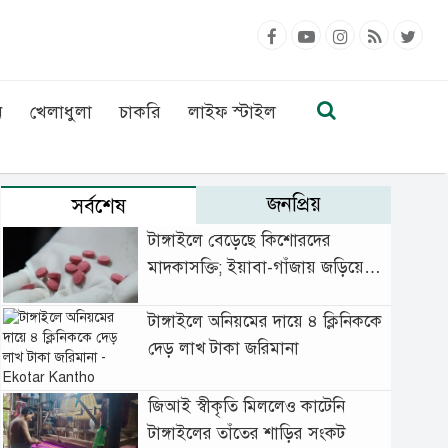
ন
খেলাধুলা
চাকরি
লাইফ স্টাইল
জনপ্রিয়
সর্বশেষ
টাঙ্গাইলে বেড়েছে কিশোরদের
মাদকাসক্তি; ইয়াবা-গাঁজায় জড়িয়ে
বাড়ছে অপরাধ
টাঙ্গাইলে অনিয়মের দায়ে ৪ ক্লিনিককে
দেড় লাখ টাকা জরিমানা
জিআই স্বীকৃতি মিললেও কাটেনি
টাঙ্গাইলের তাঁতের শাড়ির সংকট