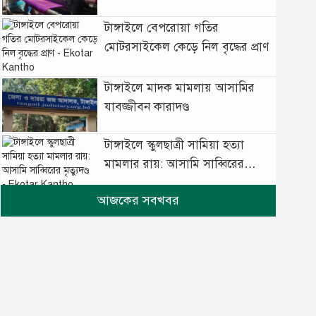
টাঙ্গাইলে বেপরোয়া গতির
মোটরসাইকেল কেড়ে নিল বৃদ্ধের প্রাণ
টাঙ্গাইলে মাদক মামলায় আসামির
যাবজ্জীবন কারাদণ্ড
টাঙ্গাইলে স্কুলছাত্রী সামিয়া হত্যা
মামলার রায়: আসামি সাব্বিরের
মৃত্যুদণ্ড
টানা বৃষ্টিতে টাঙ্গাইলে বিপর্যস্ত
জনজীবন
মুঘল প্রেমের ঐতিহ্যের খাবার
বাকরখানি এখন টাঙ্গাইলে