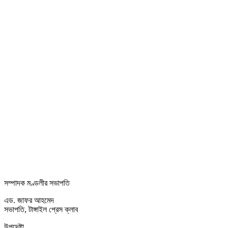
সম্পাদক মণ্ডলীর সভাপতি
এড. জাফর আহমেদ
সভাপতি, টাঙ্গাইল প্রেস ক্লাব
উপদেষ্টা