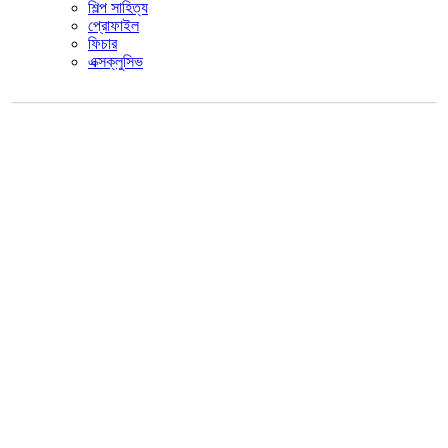
শিল্প সাহিত্য
প্রোফাইল
ফিচার
এক্সক্লুসিভ