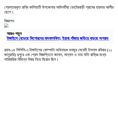
গ্রেপ্তারকৃত রাব্বি কালিহাতী উপজেলার আউলটিয়া ভোটেরবাড়ী গ্রামের হায়দার আলীর
ছেলে।
বিজ্ঞাপন
আরও পড়ুন
টাঙ্গাইলে বেড়েছে কিশোরদের মাদকাসক্তি; ইয়াবা-গাঁজায় জড়িয়ে বাড়ছে অপরাধ
র‍্যাব-১৪ সিপিসি-৩ টাঙ্গাইলের কোম্পানি অধিনায়ক মনজুর মেহেদী ইসলাম রবিবার (২১
জানুয়ারি) দুপুরে এক প্রেস বিজ্ঞপ্তিতে জানান, মান্নান ও তার নাতি রাব্বির মধ্যে
পারিবারিক বিভিন্ন বিষয় নিয়ে বিরোধ ছিল।