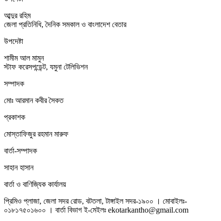
আব্দুর রহিম
জেলা প্রতিনিধি, দৈনিক সমকাল ও বাংলাদেশ বেতার
উপদেষ্টা
শামীম আল মামুন
স্টাফ করেসপন্ডেন্ট, যমুনা টেলিভিশন
সম্পাদক
মোঃ আরমান কবীর সৈকত
প্রকাশক
মোস্তাফিজুর রহমান মারুফ
বার্তা-সম্পাদক
সাহান হাসান
বার্তা ও বাণিজ্যিক কার্যালয়
প্রিমিও প্লাজা, জেলা সদর রোড, বটতলা, টাঙ্গাইল সদর-১৯০০ । মোবাইলঃ-
০১৮১৭৫০১৬০০ । বার্তা বিভাগ ই-মেইলঃ ekotarkantho@gmail.com