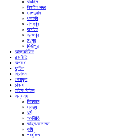
ঘাটাইল
টাঙ্গাইল সদর
দেলদুয়ার
ধনবাড়ী
নাগরপুর
বাসাইল
ভূঞাপুর
মধুপুর
মির্জাপুর
আন্তর্জাতিক
রাজনীতি
অপরাধ
দুর্ঘটনা
বিনোদন
খেলাধুলা
চাকরি
লাইফ স্টাইল
অন্যান্য
শিক্ষাঙ্গন
স্বাস্থ্য
ধর্ম
অর্থনীতি
আইন-আদালত
কৃষি
প্রযুক্তি