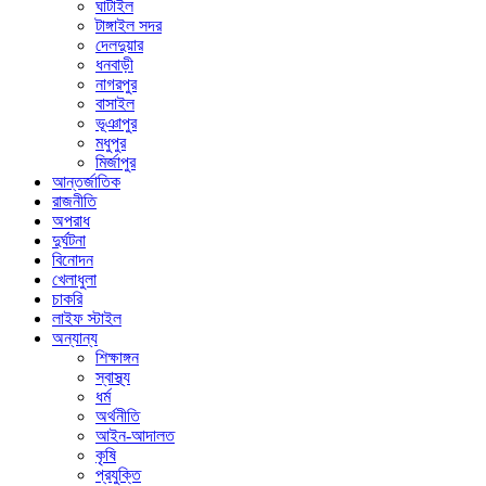
ঘাটাইল
টাঙ্গাইল সদর
দেলদুয়ার
ধনবাড়ী
নাগরপুর
বাসাইল
ভূঞাপুর
মধুপুর
মির্জাপুর
আন্তর্জাতিক
রাজনীতি
অপরাধ
দুর্ঘটনা
বিনোদন
খেলাধুলা
চাকরি
লাইফ স্টাইল
অন্যান্য
শিক্ষাঙ্গন
স্বাস্থ্য
ধর্ম
অর্থনীতি
আইন-আদালত
কৃষি
প্রযুক্তি