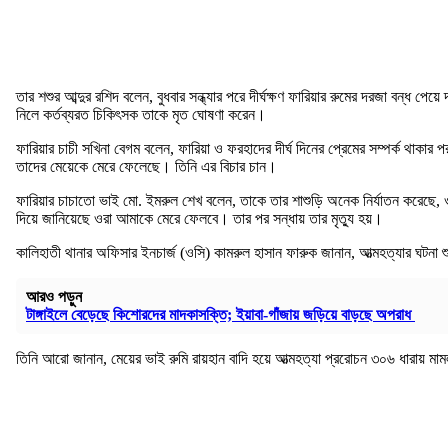
তার শশুর আব্দুর রশিদ বলেন, বুধবার সন্ধ্যার পরে দীর্ঘক্ষণ ফারিয়ার রুমের দরজা ব
নিলে কর্তব্যরত চিকিৎসক তাকে মৃত ঘোষণা করেন।
ফারিয়ার চাচী সখিনা বেগম বলেন, ফারিয়া ও ফরহাদের দীর্ঘ দিনের প্রেমের সম্পর্ক থাকার 
তাদের মেয়েকে মেরে ফেলেছে। তিনি এর বিচার চান।
ফারিয়ার চাচাতো ভাই মো. ইমরুল শেখ বলেন, তাকে তার শাশুড়ি অনেক নির্যাতন করেছে
দিয়ে জানিয়েছে ওরা আমাকে মেরে ফেলবে। তার পর সন্ধায় তার মৃত্যু হয়।
কালিহাতী থানার অফিসার ইনচার্জ (ওসি) কামরুল হাসান ফারুক জানান, আত্মহত্যার ঘটন
আরও পড়ুন
টাঙ্গাইলে বেড়েছে কিশোরদের মাদকাসক্তি; ইয়াবা-গাঁজায় জড়িয়ে বাড়ছে অপরাধ
তিনি আরো জানান, মেয়ের ভাই রুমি রায়হান বাদি হয়ে আত্মহত্যা প্ররোচন ৩০৬ ধারায় মাম