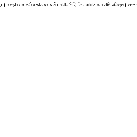
 হয়। ঝগড়ার এক পর্যায়ে আনছের আলীর মাথায় পিঁড়ি দিয়ে আঘাত করে নাতি মফিজুল। এতে তা