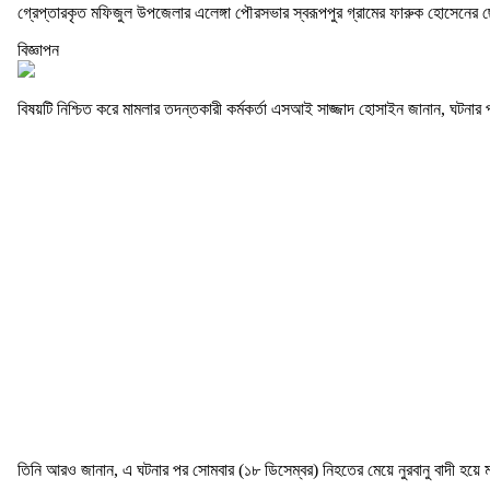
গ্রেপ্তারকৃত মফিজুল উপজেলার এলেঙ্গা পৌরসভার স্বরূপপুর গ্রামের ফারুক হোসেনের
বিজ্ঞাপন
বিষয়টি নিশ্চিত করে মামলার তদন্তকারী কর্মকর্তা এসআই সাজ্জাদ হোসাইন জানান, ঘটন
তিনি আরও জানান, এ ঘটনার পর সোমবার (১৮ ডিসেম্বর) নিহতের মেয়ে নুরবানু বাদী হয়