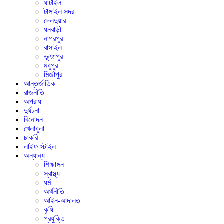
ঘাটাইল
টাঙ্গাইল সদর
দেলদুয়ার
ধনবাড়ী
নাগরপুর
বাসাইল
ভূঞাপুর
মধুপুর
মির্জাপুর
আন্তর্জাতিক
রাজনীতি
অপরাধ
দুর্ঘটনা
বিনোদন
খেলাধুলা
চাকরি
লাইফ স্টাইল
অন্যান্য
শিক্ষাঙ্গন
স্বাস্থ্য
ধর্ম
অর্থনীতি
আইন-আদালত
কৃষি
প্রযুক্তি