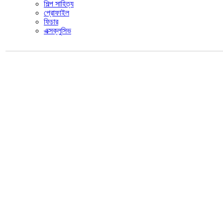
শিল্প সাহিত্য
প্রোফাইল
ফিচার
এক্সক্লুসিভ