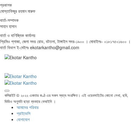
প্রকাশক
মোস্তাফিজুর রহমান মারুফ
বার্তা-সম্পাদক
সাহান হাসান
বার্তা ও বাণিজ্যিক কার্যালয়
প্রিমিও প্লাজা, জেলা সদর রোড, বটতলা, টাঙ্গাইল সদর-১৯০০ । মোবাইলঃ- ০১৮১৭৫০১৬০০ ।
বার্তা বিভাগ ই-মেইলঃ ekotarkantho@gmail.com
কপিরাইট © ২০২২ একতার কণ্ঠ এর সকল স্বত্ব সংরক্ষিত। এই ওয়েবসাইটের কোনো লেখা, ছবি,
ভিডিও অনুমতি ছাড়া ব্যবহার বেআইনি ।
আমাদের পরিবার
প্রাইভেসি
যোগাযোগ