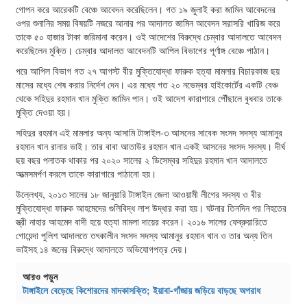
গোপন করে আরেকটি বেঞ্চে আবেদন করেছিলেন। গত ১৯ জুলাই করা জামিন আবেদনের
ওপর শুনানির সময় বিষয়টি নজরে আনার পর আদালত জামিন আবেদন সরাসরি খারিজ করে
তাকে ৫০ হাজার টাকা জরিমানা করেন। ওই আদেশের বিরুদ্ধে চেম্বার আদালতে আবেদন
করেছিলেন মুক্তি। চেম্বার আদালত আবেদনটি আপিল বিভাগের পূর্ণাঙ্গ বেঞ্চে পাঠান।
পরে আপিল বিভাগ গত ২৭ আগস্ট বীর মুক্তিযোদ্ধা ফারুক হত্যা মামলার বিচারকাজ ছয়
মাসের মধ্যে শেষ করার নির্দেশ দেন। এর মধ্যে গত ২০ নভেম্বর হাইকোর্টের একটি বেঞ্চ
থেকে সহিদুর রহমান খান মুক্তি জামিন পান। ওই আদেশ কারাগারে পৌঁছালে বুধবার তাকে
মুক্তি দেওয়া হয়।
সহিদুর রহমান এই মামলার অন্য আসামি টাঙ্গাইল-৩ আসনের সাবেক সংসদ সদস্য আমানুর
রহমান খান রানার ভাই। তার বাবা আতাউর রহমান খান একই আসনের সংসদ সদস্য। দীর্ঘ
ছয় বছর পলাতক থাকার পর ২০২০ সালের ২ ডিসেম্বর সহিদুর রহমান খান আদালতে
আত্মসমর্পণ করলে তাকে কারাগারে পাঠানো হয়।
উল্লেখ্য, ২০১৩ সালের ১৮ জানুয়ারি টাঙ্গাইল জেলা আওয়ামী লীগের সদস্য ও বীর
মুক্তিযোদ্ধা ফারুক আহমেদের গুলিবিদ্ধ লাশ উদ্ধার করা হয়। ঘটনার তিনদিন পর নিহতের
স্ত্রী নাহার আহমেদ বাদী হয়ে হত্যা মামলা দায়ের করেন। ২০১৬ সালের ফেব্রুয়ারিতে
গোয়েন্দা পুলিশ আদালতে তৎকালীন সংসদ সদস্য আমানুর রহমান খান ও তার অন্য তিন
ভাইসহ ১৪ জনের বিরুদ্ধে আদালতে অভিযোগপত্র দেয়।
আরও পড়ুন
টাঙ্গাইলে বেড়েছে কিশোরদের মাদকাসক্তি; ইয়াবা-গাঁজায় জড়িয়ে বাড়ছে অপরাধ