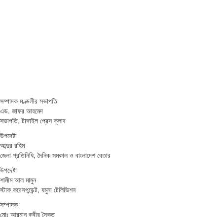
সম্পাদক মণ্ডলীর সভাপতি
এড. জাফর আহমেদ
সভাপতি, টাঙ্গাইল প্রেস ক্লাব
উপদেষ্টা
আব্দুর রহিম
জেলা প্রতিনিধি, দৈনিক সমকাল ও বাংলাদেশ বেতার
উপদেষ্টা
শামীম আল মামুন
স্টাফ করেসপন্ডেন্ট, যমুনা টেলিভিশন
সম্পাদক
মোঃ আরমান কবীর সৈকত