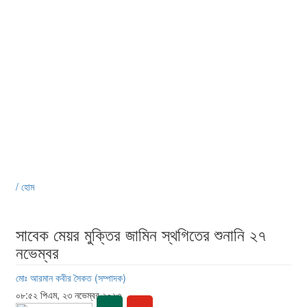
/ হোম
সাবেক মেয়র মুক্তির জামিন স্থগিতের শুনানি ২৭
নভেম্বর
মোঃ আরমান কবীর সৈকত (সম্পাদক)
০৮:৫২ পিএম, ২৩ নভেম্বর ২০২৩