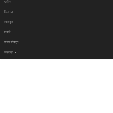
দুর্ঘটনা
বিনোদন
খেলাধুলা
চাকরি
লাইফ স্টাইল
অন্যান্য