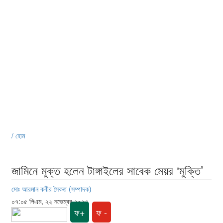
/ হোম
জামিনে মুক্ত হলেন টাঙ্গাইলের সাবেক মেয়র ‘মুক্তি’
মোঃ আরমান কবীর সৈকত (সম্পাদক)
০৭:০৫ পিএম, ২২ নভেম্বর ২০২৩
ফ+
ফ -