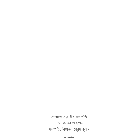
সম্পাদক মণ্ডলীর সভাপতি
এড. জাফর আহমেদ
সভাপতি, টাঙ্গাইল প্রেস ক্লাব