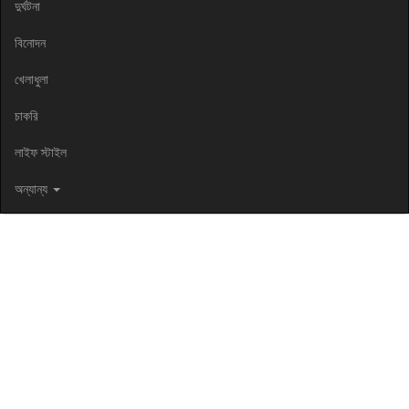
দুর্ঘটনা
বিনোদন
খেলাধুলা
চাকরি
লাইফ স্টাইল
অন্যান্য