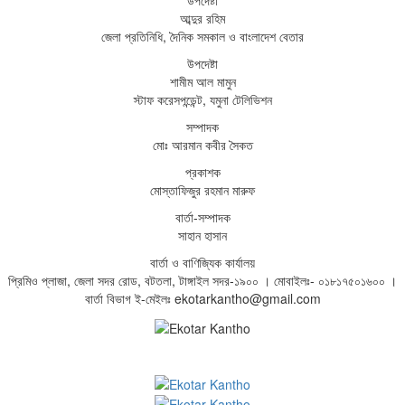
উপদেষ্টা
আব্দুর রহিম
জেলা প্রতিনিধি, দৈনিক সমকাল ও বাংলাদেশ বেতার
উপদেষ্টা
শামীম আল মামুন
স্টাফ করেসপন্ডেন্ট, যমুনা টেলিভিশন
সম্পাদক
মোঃ আরমান কবীর সৈকত
প্রকাশক
মোস্তাফিজুর রহমান মারুফ
বার্তা-সম্পাদক
সাহান হাসান
বার্তা ও বাণিজ্যিক কার্যালয়
প্রিমিও প্লাজা, জেলা সদর রোড, বটতলা, টাঙ্গাইল সদর-১৯০০ । মোবাইলঃ- ০১৮১৭৫০১৬০০ ।
বার্তা বিভাগ ই-মেইলঃ ekotarkantho@gmail.com