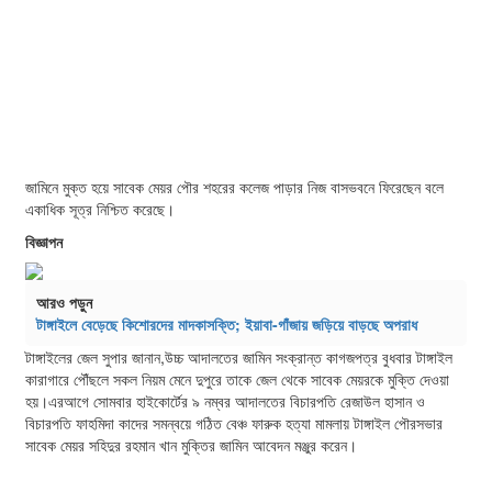
জামিনে মুক্ত হয়ে সাবেক মেয়র পৌর শহরের কলেজ পাড়ার নিজ বাসভবনে ফিরেছেন বলে
একাধিক সূত্র নিশ্চিত করেছে।
বিজ্ঞাপন
আরও পড়ুন
টাঙ্গাইলে বেড়েছে কিশোরদের মাদকাসক্তি; ইয়াবা-গাঁজায় জড়িয়ে বাড়ছে অপরাধ
টাঙ্গাইলের জেল সুপার জানান,উচ্চ আদালতের জামিন সংক্রান্ত কাগজপত্র বুধবার টাঙ্গাইল
কারাগারে পৌঁছলে সকল নিয়ম মেনে দুপুরে তাকে জেল থেকে সাবেক মেয়রকে মুক্তি দেওয়া
হয়।এরআগে সোমবার হাইকোর্টের ৯ নম্বর আদালতের বিচারপতি রেজাউল হাসান ও
বিচারপতি ফাহমিদা কাদের সমন্বয়ে গঠিত বেঞ্চ ফারুক হত্যা মামলায় টাঙ্গাইল পৌরসভার
সাবেক মেয়র সহিদুর রহমান খান মুক্তির জামিন আবেদন মঞ্জুর করেন।