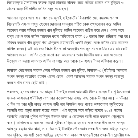
বিচারকদ্বয় টাঙ্গাইলের ফারুক হত্যা মামলায় সাবেক মেয়র সহিদুর রহমান খান মুক্তির ৬
মাসের অন্তর্বর্তীকালীন জামিন মঞ্জুর করেছেন।
আদালত সূত্রে জানা যায়, গত ১৯ জুলাই হাইকোর্টের বিচারপতি মো. বদরুজ্জামান ও
বিচারপতি এসএম মাসুদ হোসেন দোলনের সমন্বয়ে গঠিত বেঞ্চ তথ্যগোপন করে জামিন
আবেদন করায় সহিদুর রহমান খান মুক্তির জামিন আবেদন খারিজ করে দেন। একই সঙ্গে
তথ্য গোপন করে জামিন আবেদন করার অভিযোগে তাকে ৫০ হাজার টাকা জরিমানা করা হয়।
সহিদুর রহমান খান মুক্তি গত এপ্রিলে হাইকোর্টের একটি দ্বৈত বেঞ্চে জামিন চেয়ে আবেদন
দাখিল করেন। এই আবেদন বিচারাধীন থাকা অবস্থায় গত জুন মাসে জামিন চেয়ে আরেকটি
আবেদন করেন। জামিন চেয়ে আগে করা আবেদনের তথ্য দ্বিতীয় দফায় করা আবেদনে
উল্লেখ না করায় আদালত জামিন না মঞ্জুর করে তাকে ৫০ হাজার টাকা জরিমানা করেন।
টাঙ্গাইল পৌরসভার সাবেক মেয়র সহিদুর রহমান খান মুক্তি, টাঙ্গাইল-৩ (ঘাটাইল) আসনের
সংসদ সদস্য আতাউর রহমান খানের ছেলে।একই আসনের সাবেক সংসদ সদস্য আমানুর
রহমান খান রানার ছোট ভাই।
প্রসঙ্গত, ২০১৩ সালের ১৮ জানুয়ারি টাঙ্গাইল জেলা আওয়ামী লীগের সদস্য বীর মুক্তিযোদ্ধা
ফারুক আহমদের গুলিবিদ্ধ লাশ তার কলেজপাড়ার বাসার কাছ থেকে উদ্ধার হয়। এ ঘটনার
৩ দিন পর তার স্ত্রী নাহার আহমদ বাদী হয়ে টাঙ্গাইল সদর থানায় অজ্ঞাতনামা ব্যক্তিদের
আসামি করে হত্যা মামলা দায়ের করেন। এই হত্যার সঙ্গে জড়িত সন্দেহে ২০১৪ সালের
আগস্টে গোয়েন্দা পুলিশ আনিসুল ইসলাম রাজা ও মোহাম্মদ আলী নামে দুজনকে গ্রেপ্তার
করে। আদালতে এ দুজনের দেওয়া স্বীকারোক্তিতে হত্যার সঙ্গে তৎকালীন সংসদ সদস্য
আমানুর রহমান খান রানা, তার তিন ভাই টাঙ্গাইল পৌরসভার তৎকালীন মেয়র সহিদুর রহমান
খান মুক্তি, ব্যবসায়ী নেতা জাহিদুর রহমান খান কাকন ও ছাত্রলীগের তৎকালীন কেন্দ্রীয় সহ-