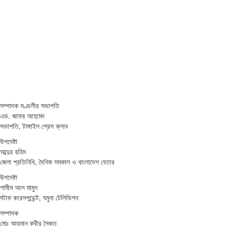
সম্পাদক মণ্ডলীর সভাপতি
এড. জাফর আহমেদ
সভাপতি, টাঙ্গাইল প্রেস ক্লাব
উপদেষ্টা
আব্দুর রহিম
জেলা প্রতিনিধি, দৈনিক সমকাল ও বাংলাদেশ বেতার
উপদেষ্টা
শামীম আল মামুন
স্টাফ করেসপন্ডেন্ট, যমুনা টেলিভিশন
সম্পাদক
মোঃ আরমান কবীর সৈকত