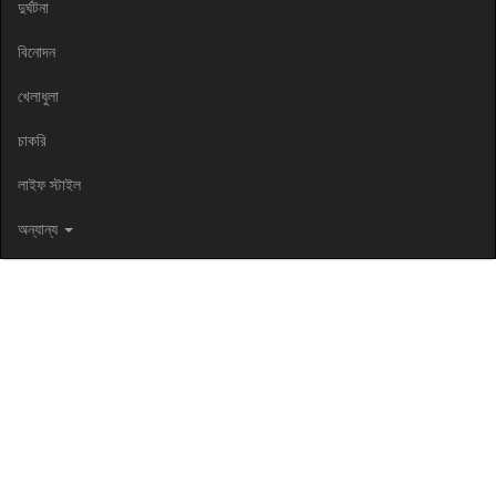
দুর্ঘটনা
বিনোদন
খেলাধুলা
চাকরি
লাইফ স্টাইল
অন্যান্য