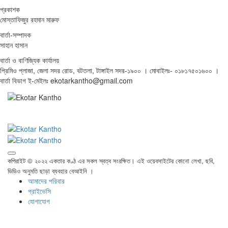
প্রকাশক
মোস্তাফিজুর রহমান মারুফ
বার্তা-সম্পাদক
সাহান হাসান
বার্তা ও বাণিজ্যিক কার্যালয়
প্রিমিও প্লাজা, জেলা সদর রোড, বটতলা, টাঙ্গাইল সদর-১৯০০ । মোবাইলঃ- ০১৮১৭৫০১৬০০ ।
বার্তা বিভাগ ই-মেইলঃ ekotarkantho@gmail.com
কপিরাইট © ২০২২ একতার কণ্ঠ এর সকল স্বত্ব সংরক্ষিত। এই ওয়েবসাইটের কোনো লেখা, ছবি,
ভিডিও অনুমতি ছাড়া ব্যবহার বেআইনি ।
আমাদের পরিবার
প্রাইভেসি
যোগাযোগ