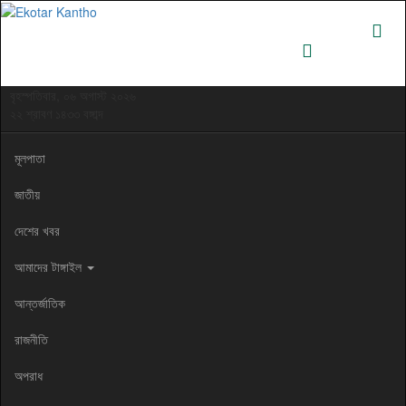
বৃহস্পতিবার, ০৬ অগাস্ট ২০২৬
২২ শ্রাবণ ১৪৩৩ বঙ্গাব্দ
মূলপাতা
জাতীয়
দেশের খবর
আমাদের টাঙ্গাইল
আন্তর্জাতিক
রাজনীতি
অপরাধ