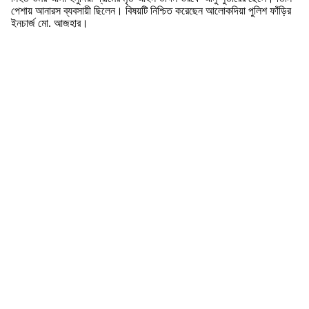
পেশায় আনারস ব্যবসায়ী ছিলেন। বিষয়টি নিশ্চিত করেছেন আলোকদিয়া পুলিশ ফাঁড়ির
ইনচার্জ মো. আজহার।