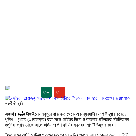
ফ+
ফ -
প্রতীকী ছবি
একতার কণ্ঠঃ
টাঙ্গাইলের মধুপুরে ধানক্ষেত থেকে এক ব্যবসায়ীর লাশ উদ্ধার করেছে
পুলিশ। বুধবার (১ নভেম্বর) রাত সাড়ে আটটার দিকে উপজেলার মহিষমারা ইউনিয়নের
হলুদিয়া গ্রাম থেকে আলোকদিয়া পুলিশ ফাঁড়ির সদস্যরা লাশটি উদ্ধার করে।
নিহত ওমর আলী হলুদিয়া গ্রামের মৃত আইন উদ্দিন ওরফে আনু সুতারের ছেলে। তিনি