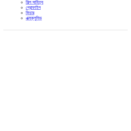
শিল্প সাহিত্য
প্রোফাইল
ফিচার
এক্সক্লুসিভ