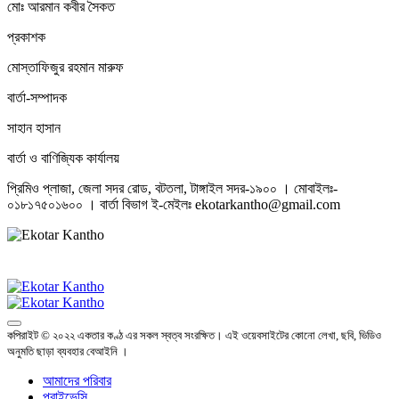
মোঃ আরমান কবীর সৈকত
প্রকাশক
মোস্তাফিজুর রহমান মারুফ
বার্তা-সম্পাদক
সাহান হাসান
বার্তা ও বাণিজ্যিক কার্যালয়
প্রিমিও প্লাজা, জেলা সদর রোড, বটতলা, টাঙ্গাইল সদর-১৯০০ । মোবাইলঃ-
০১৮১৭৫০১৬০০ । বার্তা বিভাগ ই-মেইলঃ ekotarkantho@gmail.com
কপিরাইট © ২০২২ একতার কণ্ঠ এর সকল স্বত্ব সংরক্ষিত। এই ওয়েবসাইটের কোনো লেখা, ছবি, ভিডিও
অনুমতি ছাড়া ব্যবহার বেআইনি ।
আমাদের পরিবার
প্রাইভেসি