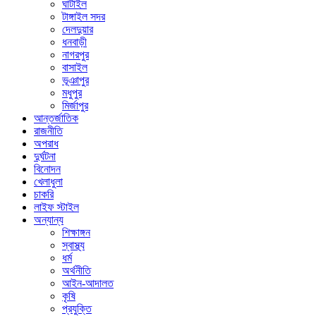
ঘাটাইল
টাঙ্গাইল সদর
দেলদুয়ার
ধনবাড়ী
নাগরপুর
বাসাইল
ভূঞাপুর
মধুপুর
মির্জাপুর
আন্তর্জাতিক
রাজনীতি
অপরাধ
দুর্ঘটনা
বিনোদন
খেলাধুলা
চাকরি
লাইফ স্টাইল
অন্যান্য
শিক্ষাঙ্গন
স্বাস্থ্য
ধর্ম
অর্থনীতি
আইন-আদালত
কৃষি
প্রযুক্তি