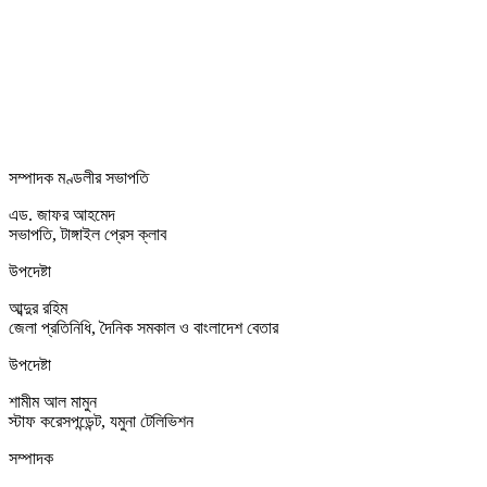
সম্পাদক মণ্ডলীর সভাপতি
এড. জাফর আহমেদ
সভাপতি, টাঙ্গাইল প্রেস ক্লাব
উপদেষ্টা
আব্দুর রহিম
জেলা প্রতিনিধি, দৈনিক সমকাল ও বাংলাদেশ বেতার
উপদেষ্টা
শামীম আল মামুন
স্টাফ করেসপন্ডেন্ট, যমুনা টেলিভিশন
সম্পাদক