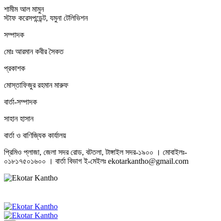
শামীম আল মামুন
স্টাফ করেসপন্ডেন্ট, যমুনা টেলিভিশন
সম্পাদক
মোঃ আরমান কবীর সৈকত
প্রকাশক
মোস্তাফিজুর রহমান মারুফ
বার্তা-সম্পাদক
সাহান হাসান
বার্তা ও বাণিজ্যিক কার্যালয়
প্রিমিও প্লাজা, জেলা সদর রোড, বটতলা, টাঙ্গাইল সদর-১৯০০ । মোবাইলঃ-
০১৮১৭৫০১৬০০ । বার্তা বিভাগ ই-মেইলঃ ekotarkantho@gmail.com