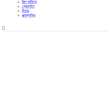
শিল্প সাহিত্য
প্রোফাইল
ফিচার
এক্সক্লুসিভ