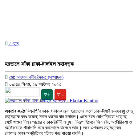
/ হোম
হরতালে ফাঁকা ঢাকা-টাঙ্গাইল মহাসড়ক
মোঃ আরমান কবীর সৈকত (সম্পাদক)
০৯:৩৫ পিএম, ২৯ অক্টোবর ২০২৩
ফ+
ফ -
একতার কণ্ঠঃ
বিএনপি’র ডাকা সকাল-সন্ধ্যা হরতালের ফলে ঢাকা-টাঙ্গাইল-বঙ্গবন্ধু সেতু
মহাসড়কে বন্ধ রয়েছে সকল ধরনের যান চলাচল। এতে চরম ভোগান্তিতে পড়েছে
খেটে খাওয়া নিম্ন আয়ের ও চাকরিজীবী মানুষ। বিকল্প হিসেবে সিএনজি, অটোরিকশা ও
অটোভ্যানে গাদাগাদি করে কর্মস্থলে যাচ্ছেন তারা। তবে এপর্যন্ত মহাসড়কের
কোথাও কোন অপ্রীতিকর ঘটনার খবর পাওয়া যায়নি।