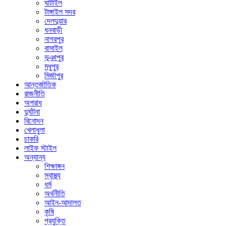
ঘাটাইল
টাঙ্গাইল সদর
দেলদুয়ার
ধনবাড়ী
নাগরপুর
বাসাইল
ভূঞাপুর
মধুপুর
মির্জাপুর
আন্তর্জাতিক
রাজনীতি
অপরাধ
দুর্ঘটনা
বিনোদন
খেলাধুলা
চাকরি
লাইফ স্টাইল
অন্যান্য
শিক্ষাঙ্গন
স্বাস্থ্য
ধর্ম
অর্থনীতি
আইন-আদালত
কৃষি
প্রযুক্তি