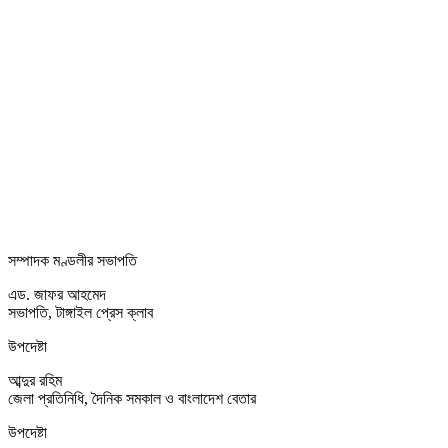
সম্পাদক মণ্ডলীর সভাপতি
এড. জাফর আহমেদ
সভাপতি, টাঙ্গাইল প্রেস ক্লাব
উপদেষ্টা
আব্দুর রহিম
জেলা প্রতিনিধি, দৈনিক সমকাল ও বাংলাদেশ বেতার
উপদেষ্টা