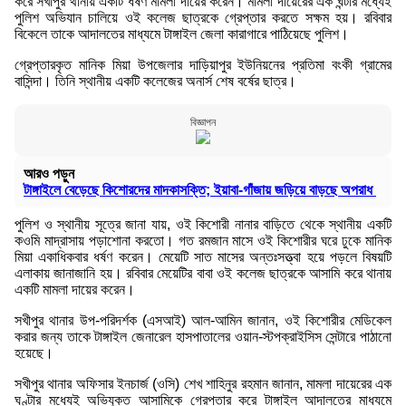
করে সখীপুর থানায় একটি ধর্ষণ মামলা দায়ের করেন। মামলা দায়েরের এক ঘন্টার মধ্যেই
পুলিশ অভিযান চালিয়ে ওই কলেজ ছাত্রকে গ্রেপ্তার করতে সক্ষম হয়। রবিবার
বিকেলে তাকে আদালতের মাধ্যমে টাঙ্গাইল জেলা কারাগারে পাঠিয়েছে পুলিশ।
গ্রেপ্তারকৃত মানিক মিয়া উপজেলার দাড়িয়াপুর ইউনিয়নের প্রতিমা বংকী গ্রামের
বাসিন্দা। তিনি স্থানীয় একটি কলেজের অনার্স শেষ বর্ষের ছাত্র।
বিজ্ঞাপন
আরও পড়ুন
টাঙ্গাইলে বেড়েছে কিশোরদের মাদকাসক্তি; ইয়াবা-গাঁজায় জড়িয়ে বাড়ছে অপরাধ
পুলিশ ও স্থানীয় সূত্রে জানা যায়, ওই কিশোরী নানার বাড়িতে থেকে স্থানীয় একটি
কওমি মাদ্রাসায় পড়াশোনা করতো। গত রমজান মাসে ওই কিশোরীর ঘরে ঢুকে মানিক
মিয়া একাধিকবার ধর্ষণ করেন। মেয়েটি সাত মাসের অন্তঃসত্ত্বা হয়ে পড়লে বিষয়টি
এলাকায় জানাজানি হয়। রবিবার মেয়েটির বাবা ওই কলেজ ছাত্রকে আসামি করে থানায়
একটি মামলা দায়ের করেন।
সখীপুর থানার উপ-পরিদর্শক (এসআই) আল-আমিন জানান, ওই কিশোরীর মেডিকেল
করার জন্য তাকে টাঙ্গাইল জেনারেল হাসপাতালের ওয়ান-স্টপক্রাইসিস সেন্টারে পাঠানো
হয়েছে।
সখীপুর থানার অফিসার ইনচার্জ (ওসি) শেখ শাহিনুর রহমান জানান, মামলা দায়েরের এক
ঘণ্টার মধ্যেই অভিযুক্ত আসামিকে গ্রেপ্তার করে টাঙ্গাইল আদালতের মাধ্যমে