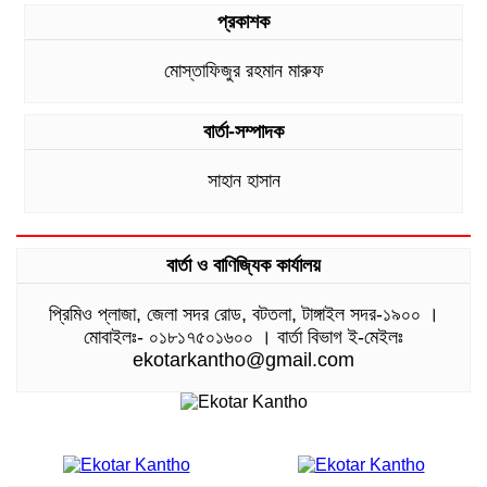
প্রকাশক
মোস্তাফিজুর রহমান মারুফ
বার্তা-সম্পাদক
সাহান হাসান
বার্তা ও বাণিজ্যিক কার্যালয়
প্রিমিও প্লাজা, জেলা সদর রোড, বটতলা, টাঙ্গাইল সদর-১৯০০ ।
মোবাইলঃ- ০১৮১৭৫০১৬০০ । বার্তা বিভাগ ই-মেইলঃ
ekotarkantho@gmail.com