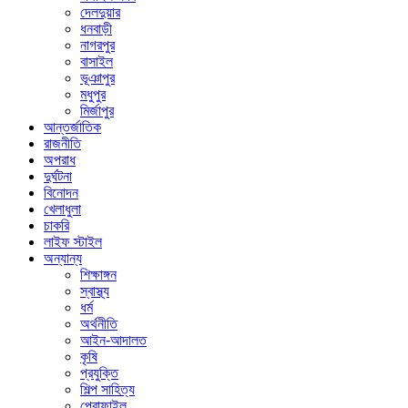
দেলদুয়ার
ধনবাড়ী
নাগরপুর
বাসাইল
ভূঞাপুর
মধুপুর
মির্জাপুর
আন্তর্জাতিক
রাজনীতি
অপরাধ
দুর্ঘটনা
বিনোদন
খেলাধুলা
চাকরি
লাইফ স্টাইল
অন্যান্য
শিক্ষাঙ্গন
স্বাস্থ্য
ধর্ম
অর্থনীতি
আইন-আদালত
কৃষি
প্রযুক্তি
শিল্প সাহিত্য
প্রোফাইল