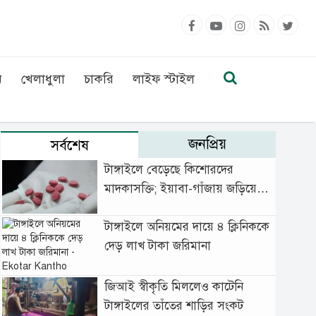
ন
খেলাধুলা
চাকরি
লাইফ স্টাইল
জনপ্রিয়
সর্বশেষ
টাঙ্গাইলে বেড়েছে কিশোরদের
মাদকাসক্তি; ইয়াবা-গাঁজায় জড়িয়ে
বাড়ছে অপরাধ
টাঙ্গাইলে অনিয়মের দায়ে ৪ ক্লিনিককে
দেড় লাখ টাকা জরিমানা
জিআই স্বীকৃতি মিললেও কাটেনি
টাঙ্গাইলের তাঁতের শাড়ির সংকট