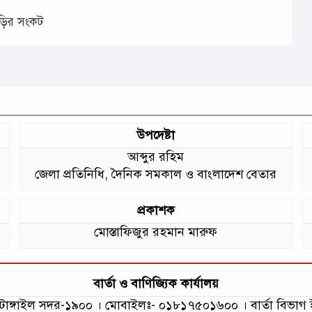
াড়ির সংকট
উপদেষ্টা
আব্দুর রহিম
জেলা প্রতিনিধি, দৈনিক সমকাল ও বাংলাদেশ বেতার
প্রকাশক
মোস্তাফিজুর রহমান মারুফ
বার্তা ও বাণিজ্যিক কার্যালয়
লা, টাঙ্গাইল সদর-১৯০০ । মোবাইলঃ- ০১৮১৭৫০১৬০০ । বার্তা বি