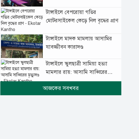
টাঙ্গাইলে বেপরোয়া গতির
মোটরসাইকেল কেড়ে নিল বৃদ্ধের প্রাণ
টাঙ্গাইলে মাদক মামলায় আসামির
যাবজ্জীবন কারাদণ্ড
টাঙ্গাইলে স্কুলছাত্রী সামিয়া হত্যা
মামলার রায়: আসামি সাব্বিরের
মৃত্যুদণ্ড
টানা বৃষ্টিতে টাঙ্গাইলে বিপর্যস্ত
জনজীবন
মুঘল প্রেমের ঐতিহ্যের খাবার
বাকরখানি এখন টাঙ্গাইলে