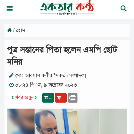
/ হোম
সোমবার,
১০
অগাস্ট
পুত্র সন্তানের পিতা হলেন এমপি ছোট
২০২৬
২৬
মনির
শ্রাবণ
১৪৩৩
বঙ্গাব্দ
মোঃ আরমান কবীর সৈকত (সম্পাদক)
০৮:২৪ পিএম, ৯ অক্টোবর ২০২৩
মূলপাতা
Print
ফ+
ফ -
জাতীয়
দেশের
খবর
আমাদের