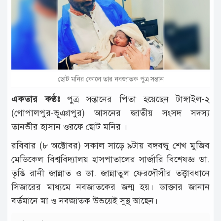
টাঙ্গাইল
আন্তর্জাতিক
রাজনীতি
অপরাধ
ছোট মনির কোলে তার নবজাতক পুত্র সন্তান
দুর্ঘটনা
একতার কণ্ঠঃ
পুত্র সন্তানের পিতা হয়েছেন টাঙ্গাইল-২
বিনোদন
(গোপালপুর-ভূঞাপুর) আসনের জাতীয় সংসদ সদস্য
তানভীর হাসান ওরফে ছোট মনির ।
খেলাধুলা
রবিবার (৮ অক্টোবর) সকাল সাড়ে ৯টায় বঙ্গবন্ধু শেখ মুজিব
চাকরি
মেডিকেল বিশ্ববিদ্যালয় হাসপাতালের সার্জারি বিশেষজ্ঞ ডা.
লাইফ
তৃপ্তি রানী জান্নাত ও ডা. জান্নাতুল ফেরদৌসীর তত্ত্বাবধানে
স্টাইল
সিজারের মাধ্যমে নবজাতকের জন্ম হয়। ডাক্তার জানান
অন্যান্য
বর্তমানে মা ও নবজাতক উভয়েই সুস্থ আছেন।