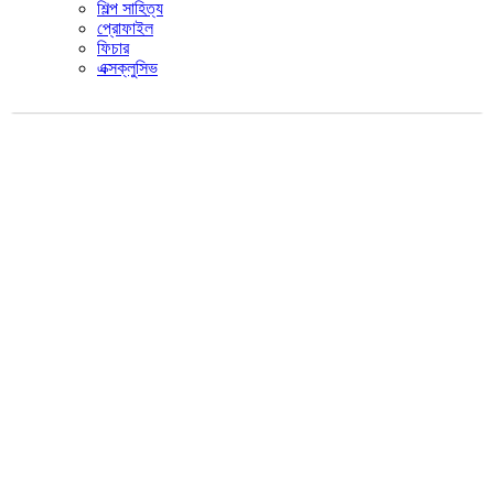
শিল্প সাহিত্য
প্রোফাইল
ফিচার
এক্সক্লুসিভ