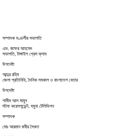
সম্পাদক মণ্ডলীর সভাপতি
এড. জাফর আহমেদ
সভাপতি, টাঙ্গাইল প্রেস ক্লাব
উপদেষ্টা
আব্দুর রহিম
জেলা প্রতিনিধি, দৈনিক সমকাল ও বাংলাদেশ বেতার
উপদেষ্টা
শামীম আল মামুন
স্টাফ করেসপন্ডেন্ট, যমুনা টেলিভিশন
সম্পাদক
মোঃ আরমান কবীর সৈকত