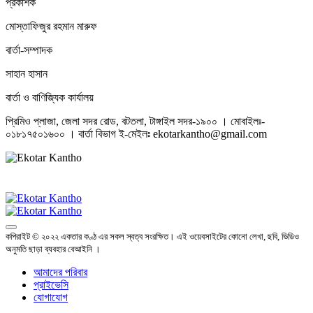
প্রকাশক
মোস্তাফিজুর রহমান মারুফ
বার্তা-সম্পাদক
সাহান হাসান
বার্তা ও বাণিজ্যিক কার্যালয়
প্রিমিও প্লাজা, জেলা সদর রোড, বটতলা, টাঙ্গাইল সদর-১৯০০ । মোবাইলঃ-
০১৮১৭৫০১৬০০ । বার্তা বিভাগ ই-মেইলঃ ekotarkantho@gmail.com
কপিরাইট © ২০২২ একতার কণ্ঠ এর সকল স্বত্ব সংরক্ষিত। এই ওয়েবসাইটের কোনো লেখা, ছবি, ভিডিও
অনুমতি ছাড়া ব্যবহার বেআইনি ।
আমাদের পরিবার
প্রাইভেসি
যোগাযোগ