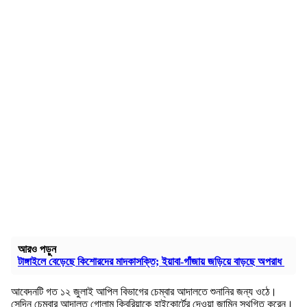
আরও পড়ুন
টাঙ্গাইলে বেড়েছে কিশোরদের মাদকাসক্তি; ইয়াবা-গাঁজায় জড়িয়ে বাড়ছে অপরাধ
আবেদনটি গত ১২ জুলাই আপিল বিভাগের চেম্বার আদালতে শুনানির জন্য ওঠে।
সেদিন চেম্বার আদালত গোলাম কিবরিয়াকে হাইকোর্টের দেওয়া জামিন স্থগিত করেন।