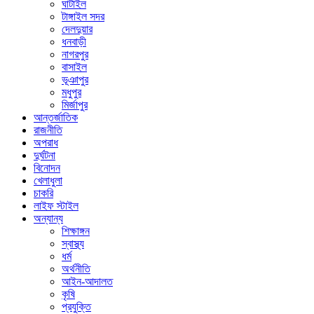
ঘাটাইল
টাঙ্গাইল সদর
দেলদুয়ার
ধনবাড়ী
নাগরপুর
বাসাইল
ভূঞাপুর
মধুপুর
মির্জাপুর
আন্তর্জাতিক
রাজনীতি
অপরাধ
দুর্ঘটনা
বিনোদন
খেলাধুলা
চাকরি
লাইফ স্টাইল
অন্যান্য
শিক্ষাঙ্গন
স্বাস্থ্য
ধর্ম
অর্থনীতি
আইন-আদালত
কৃষি
প্রযুক্তি