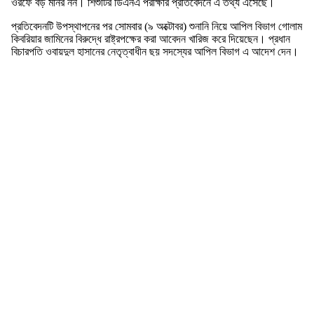
ওরফে বড় মনির নন। শিশুটির ডিএনএ পরীক্ষার প্রতিবেদনে এ তথ্য এসেছে।
প্রতিবেদনটি উপস্থাপনের পর সোমবার (৯ অক্টোবর) শুনানি নিয়ে আপিল বিভাগ গোলাম
কিবরিয়ার জামিনের বিরুদ্ধে রাষ্ট্রপক্ষের করা আবেদন খারিজ করে দিয়েছেন। প্রধান
বিচারপতি ওবায়দুল হাসানের নেতৃত্বাধীন ছয় সদস্যের আপিল বিভাগ এ আদেশ দেন।