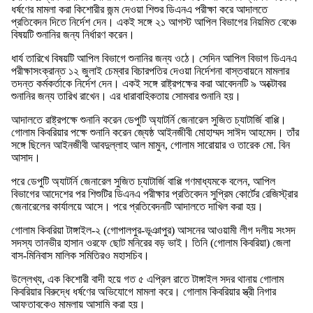
ধর্ষণের মামলা করা কিশোরীর জন্ম দেওয়া শিশুর ডিএনএ পরীক্ষা করে আদালতে
প্রতিবেদন দিতে নির্দেশ দেন। একই সঙ্গে ২১ আগস্ট আপিল বিভাগের নিয়মিত বেঞ্চে
বিষয়টি শুনানির জন্য নির্ধারণ করেন।
ধার্য তারিখে বিষয়টি আপিল বিভাগে শুনানির জন্য ওঠে। সেদিন আপিল বিভাগ ডিএনএ
পরীক্ষাসংক্রান্ত ১২ জুলাই চেম্বার বিচারপতির দেওয়া নির্দেশনা বাস্তবায়নে মামলার
তদন্ত কর্মকর্তাকে নির্দেশ দেন। একই সঙ্গে রাষ্ট্রপক্ষের করা আবেদনটি ৯ অক্টোবর
শুনানির জন্য তারিখ রাখেন। এর ধারাবাহিকতায় সোমবার শুনানি হয়।
আদালতে রাষ্ট্রপক্ষে শুনানি করেন ডেপুটি অ্যাটর্নি জেনারেল সুজিত চ্যাটার্জি বাপ্পি।
গোলাম কিবরিয়ার পক্ষে শুনানি করেন জ্যেষ্ঠ আইনজীবী মোহাম্মদ সাঈদ আহমেদ। তাঁর
সঙ্গে ছিলেন আইনজীবী আবদুল্লাহ আল মামুন, গোলাম সারোয়ার ও তারেক মো. বিন
আসাদ।
পরে ডেপুটি অ্যাটর্নি জেনারেল সুজিত চ্যাটার্জি বাপ্পি গণমাধ্যমকে বলেন, আপিল
বিভাগের আদেশের পর শিশুটির ডিএনএ পরীক্ষার প্রতিবেদন সুপ্রিম কোর্টের রেজিস্ট্রার
জেনারেলের কার্যালয়ে আসে। পরে প্রতিবেদনটি আদালতে দাখিল করা হয়।
গোলাম কিবরিয়া টাঙ্গাইল-২ (গোপালপুর-ভূঞাপুর) আসনের আওয়ামী লীগ দলীয় সংসদ
সদস্য তানভীর হাসান ওরফে ছোট মনিরের বড় ভাই। তিনি (গোলাম কিবরিয়া) জেলা
বাস-মিনিবাস মালিক সমিতিরও মহাসচিব।
উল্লেখ্য, এক কিশোরী বাদী হয়ে গত ৫ এপ্রিল রাতে টাঙ্গাইল সদর থানায় গোলাম
কিবরিয়ার বিরুদ্ধে ধর্ষণের অভিযোগে মামলা করে। গোলাম কিবরিয়ার স্ত্রী নিগার
আফতাবকেও মামলায় আসামি করা হয়।