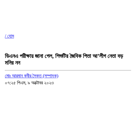
/ হোম
ডিএনএ পরীক্ষায় জানা গেল, শিশুটির জৈবিক পিতা আ’লীগ নেতা বড়
মনির নন
মোঃ আরমান কবীর সৈকত (সম্পাদক)
০৭:২৫ পিএম, ৯ অক্টোবর ২০২৩