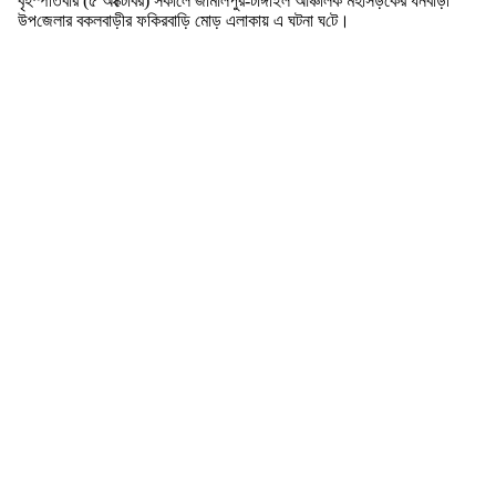
বৃহস্প‌তিবার (৫ অ‌ক্টোবর) সকা‌লে জামালপুর-টাঙ্গাইল আঞ্চলিক মহাসড়কের ধনবাড়ী‌
উপ‌জেলার বকলবাড়ীর ফ‌কিরবা‌ড়ি মোড় এলাকায় এ ঘটনা ঘ‌টে।