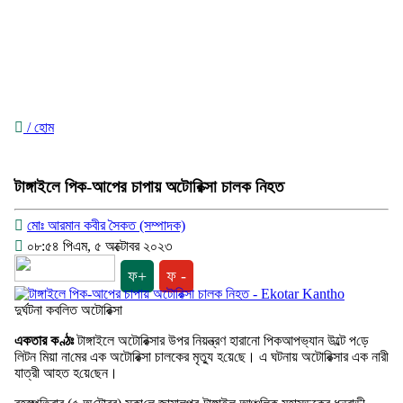
/ হোম
টাঙ্গাইলে পিক-আপের চাপায় অটোরিক্সা চা‌লক নিহত
মোঃ আরমান কবীর সৈকত (সম্পাদক)
০৮:৫৪ পিএম, ৫ অক্টোবর ২০২৩
ফ+
ফ -
দুর্ঘটনা কবলিত অটোরিক্সা
একতার কণ্ঠঃ
টাঙ্গাইলে অটোরিক্সার উপর নিয়ন্ত্রণ হারানো পিকআপভ‌্যান উল্টে প‌ড়ে
লিটন মিয়া না‌মের এক অটোরিক্সা চালকের মৃত্যু হ‌য়ে‌ছে। এ ঘটনায় অটোরিক্সার এক নারী
যাত্রী আহত হ‌য়ে‌ছেন।