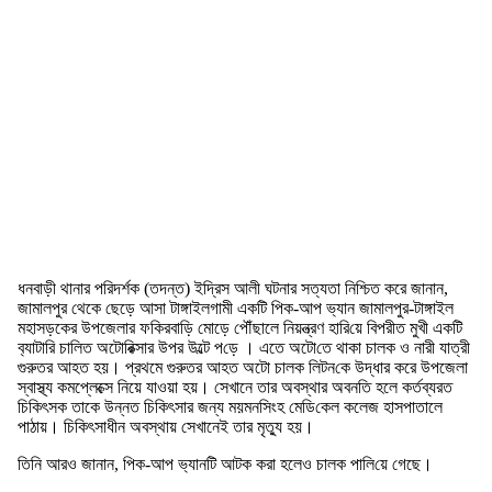
ধনবাড়ী থানার পরিদর্শক (তদন্ত) ইদ্রিস আলী ঘটনার সত্যতা নিশ্চিত করে জানান,
জামালপুর থেকে ছেড়ে আসা টাঙ্গাইলগামী এক‌টি পিক-আপ ভ‌্যা‌ন জামালপুর-টাঙ্গাইল
মহাসড়কের উপজেলার ফ‌কিরবা‌ড়ি মোড়ে পৌঁছালে নিয়ন্ত্রণ হা‌রি‌য়ে বিপরীত মুখী এক‌টি
ব‌্যাটা‌রি চা‌লিত অটোরিক্সার উপর উল্টে প‌ড়ে । এতে অটো‌তে থাকা চালক ও নারী যাত্রী
গুরুতর আহত হয়। প্রথমে গুরুতর আহত অটো চালক লিটন‌কে উদ্ধার করে উপজেলা
স্বাস্থ্য কমপ্লেক্সে নিয়ে যাওয়া হয়। সেখানে তার অবস্থার অবনতি হলে কর্তব্যরত
চিকিৎসক তাকে উন্নত চিকিৎসার জন্য ময়মন‌সিংহ মে‌ডি‌কেল কলেজ হাসপাতালে
পাঠায়। চি‌কিৎসাধীন অবস্থায় সেখানেই তার মৃত্যু হয়।
তিনি আরও জানান, পিক-আপ ভ‌্যান‌টি আটক করা হলেও চালক পা‌লি‌য়ে‌ গেছে।