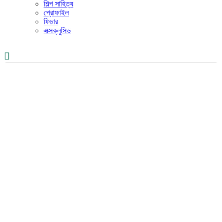
শিল্প সাহিত্য
প্রোফাইল
ফিচার
এক্সক্লুসিভ