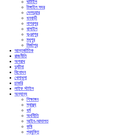
ঘাটাইল
টাঙ্গাইল সদর
দেলদুয়ার
ধনবাড়ী
নাগরপুর
বাসাইল
ভূঞাপুর
মধুপুর
মির্জাপুর
আন্তর্জাতিক
রাজনীতি
অপরাধ
দুর্ঘটনা
বিনোদন
খেলাধুলা
চাকরি
লাইফ স্টাইল
অন্যান্য
শিক্ষাঙ্গন
স্বাস্থ্য
ধর্ম
অর্থনীতি
আইন-আদালত
কৃষি
প্রযুক্তি