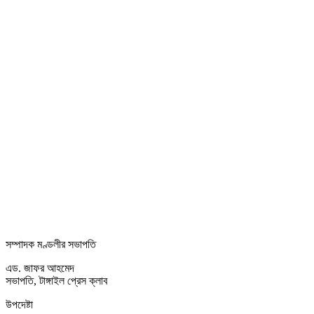
সম্পাদক মণ্ডলীর সভাপতি
এড. জাফর আহমেদ
সভাপতি, টাঙ্গাইল প্রেস ক্লাব
উপদেষ্টা