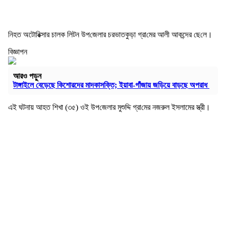
নিহত অটোরিক্সার চালক লিটন উপ‌জেলার চরভাতকুড়া গ্রা‌মের আলী আকন্দের ছে‌লে।
বিজ্ঞাপন
আরও পড়ুন
টাঙ্গাইলে বেড়েছে কিশোরদের মাদকাসক্তি; ইয়াবা-গাঁজায় জড়িয়ে বাড়ছে অপরাধ
এই ঘটনায় আহত শিখা (৩৫) ওই উপ‌জেলার মুশুদ্দি গ্রা‌মের নজরুল ইসলামের স্ত্রী।