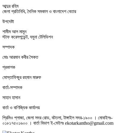
আব্দুর রহিম
জেলা প্রতিনিধি, দৈনিক সমকাল ও বাংলাদেশ বেতার
উপদেষ্টা
শামীম আল মামুন
স্টাফ করেসপন্ডেন্ট, যমুনা টেলিভিশন
সম্পাদক
মোঃ আরমান কবীর সৈকত
প্রকাশক
মোস্তাফিজুর রহমান মারুফ
বার্তা-সম্পাদক
সাহান হাসান
বার্তা ও বাণিজ্যিক কার্যালয়
প্রিমিও প্লাজা, জেলা সদর রোড, বটতলা, টাঙ্গাইল সদর-১৯০০ । মোবাইলঃ-
০১৮১৭৫০১৬০০ । বার্তা বিভাগ ই-মেইলঃ ekotarkantho@gmail.com