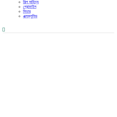
শিল্প সাহিত্য
প্রোফাইল
ফিচার
এক্সক্লুসিভ