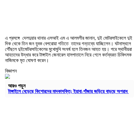
এ প্রসঙ্গে দেলদুয়ার থানার এসআই এম এ আলমগীর জানান, দুই মোটরসাইকেলে দুই
দিক থেকে তিন জন যুবক বেপরোয়া গতিতে তাদের গন্তব্যে যাচ্ছিলেন। ঘটনাস্থলে
পৌঁছলে দুইমোটরসাইকেলের মুখোমুখি সংঘর্ষ হলে তিনজন আহত হয়। পরে স্থানীয়রা
আহতদের উদ্ধার করে টাঙ্গাইল জেনারেল হাসপাতালে নিয়ে গেলে কর্তব্যরত চিকিৎসক
নাজিমকে মৃত ঘোষণা করেন।
বিজ্ঞাপন
আরও পড়ুন
টাঙ্গাইলে বেড়েছে কিশোরদের মাদকাসক্তি; ইয়াবা-গাঁজায় জড়িয়ে বাড়ছে অপরাধ