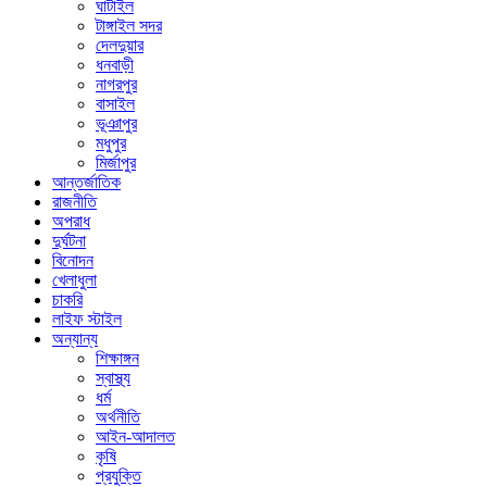
ঘাটাইল
টাঙ্গাইল সদর
দেলদুয়ার
ধনবাড়ী
নাগরপুর
বাসাইল
ভূঞাপুর
মধুপুর
মির্জাপুর
আন্তর্জাতিক
রাজনীতি
অপরাধ
দুর্ঘটনা
বিনোদন
খেলাধুলা
চাকরি
লাইফ স্টাইল
অন্যান্য
শিক্ষাঙ্গন
স্বাস্থ্য
ধর্ম
অর্থনীতি
আইন-আদালত
কৃষি
প্রযুক্তি