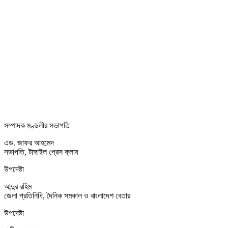
সম্পাদক মণ্ডলীর সভাপতি
এড. জাফর আহমেদ
সভাপতি, টাঙ্গাইল প্রেস ক্লাব
উপদেষ্টা
আব্দুর রহিম
জেলা প্রতিনিধি, দৈনিক সমকাল ও বাংলাদেশ বেতার
উপদেষ্টা