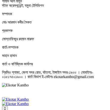
শামীম আল মামুন
স্টাফ করেসপন্ডেন্ট, যমুনা টেলিভিশন
সম্পাদক
মোঃ আরমান কবীর সৈকত
প্রকাশক
মোস্তাফিজুর রহমান মারুফ
বার্তা-সম্পাদক
সাহান হাসান
বার্তা ও বাণিজ্যিক কার্যালয়
প্রিমিও প্লাজা, জেলা সদর রোড, বটতলা, টাঙ্গাইল সদর-১৯০০ । মোবাইলঃ-
০১৮১৭৫০১৬০০ । বার্তা বিভাগ ই-মেইলঃ ekotarkantho@gmail.com