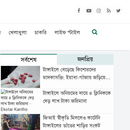
ন
খেলাধুলা
চাকরি
লাইফ স্টাইল
জনপ্রিয়
সর্বশেষ
টাঙ্গাইলে বেড়েছে কিশোরদের
মাদকাসক্তি; ইয়াবা-গাঁজায় জড়িয়ে
বাড়ছে অপরাধ
টাঙ্গাইলে অনিয়মের দায়ে ৪ ক্লিনিককে
দেড় লাখ টাকা জরিমানা
জিআই স্বীকৃতি মিললেও কাটেনি
টাঙ্গাইলের তাঁতের শাড়ির সংকট