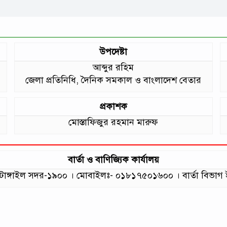
উপদেষ্টা
আব্দুর রহিম
জেলা প্রতিনিধি, দৈনিক সমকাল ও বাংলাদেশ বেতার
প্রকাশক
মোস্তাফিজুর রহমান মারুফ
বার্তা ও বাণিজ্যিক কার্যালয়
লা, টাঙ্গাইল সদর-১৯০০ । মোবাইলঃ- ০১৮১৭৫০১৬০০ । বার্তা বি