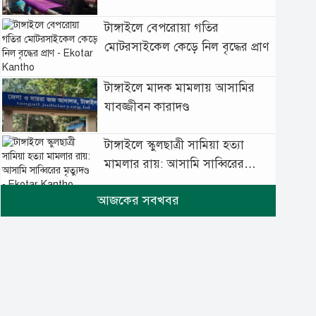
টাঙ্গাইলে বেপরোয়া গতির
মোটরসাইকেল কেড়ে নিল বৃদ্ধের প্রাণ
টাঙ্গাইলে মাদক মামলায় আসামির
যাবজ্জীবন কারাদণ্ড
টাঙ্গাইলে স্কুলছাত্রী সামিয়া হত্যা
মামলার রায়: আসামি সাব্বিরের
মৃত্যুদণ্ড
টানা বৃষ্টিতে টাঙ্গাইলে বিপর্যস্ত
জনজীবন
মুঘল প্রেমের ঐতিহ্যের খাবার
বাকরখানি এখন টাঙ্গাইলে