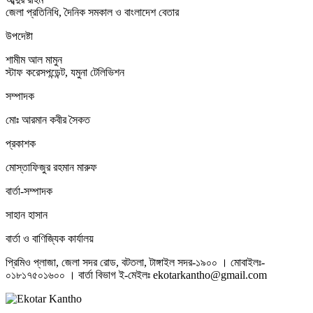
জেলা প্রতিনিধি, দৈনিক সমকাল ও বাংলাদেশ বেতার
উপদেষ্টা
শামীম আল মামুন
স্টাফ করেসপন্ডেন্ট, যমুনা টেলিভিশন
সম্পাদক
মোঃ আরমান কবীর সৈকত
প্রকাশক
মোস্তাফিজুর রহমান মারুফ
বার্তা-সম্পাদক
সাহান হাসান
বার্তা ও বাণিজ্যিক কার্যালয়
প্রিমিও প্লাজা, জেলা সদর রোড, বটতলা, টাঙ্গাইল সদর-১৯০০ । মোবাইলঃ-
০১৮১৭৫০১৬০০ । বার্তা বিভাগ ই-মেইলঃ ekotarkantho@gmail.com