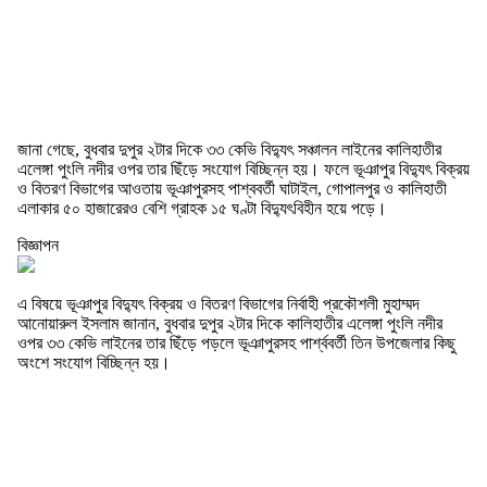
জানা গেছে, বুধবার দুপুর ২টার দিকে ৩৩ কেভি বিদ্যুৎ সঞ্চালন লাইনের কালিহাতীর
এলেঙ্গা পুংলি নদীর ওপর তার ছিঁড়ে সংযোগ বিচ্ছিন্ন হয়। ফলে ভূঞাপুর বিদ্যুৎ বিক্রয়
ও বিতরণ বিভাগের আওতায় ভূঞাপুরসহ পাশ্ববর্তী ঘাটাইল, গোপালপুর ও কালিহাতী
এলাকার ৫০ হাজারেরও বেশি গ্রাহক ১৫ ঘণ্টা বিদ্যুৎবিহীন হয়ে পড়ে।
বিজ্ঞাপন
এ বিষয়ে ভূঞাপুর বিদ্যুৎ বিক্রয় ও বিতরণ বিভাগের নির্বাহী প্রকৌশলী মুহাম্মদ
আনোয়ারুল ইসলাম জানান, বুধবার দুপুর ২টার দিকে কালিহাতীর এলেঙ্গা পুংলি নদীর
ওপর ৩৩ কেভি লাইনের তার ছিঁড়ে পড়লে ভূঞাপুরসহ পার্শ্ববর্তী তিন উপজেলার কিছু
অংশে সংযোগ বিচ্ছিন্ন হয়।