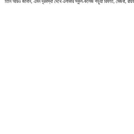
তিনি আরও জানান, এমন দূরবস্থা দেখে এলাকার স্কুল-কলেজ পড়ুয়া রিফাত, মেজবা, রায়হান,