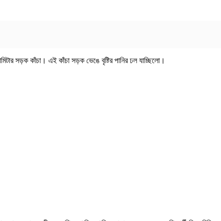
িটার সড়ক কাঁচা। এই কাঁচা সড়ক ভেঙে বৃষ্টির পানির ঢল যাচ্ছিলো।