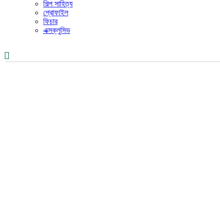
শিল্প সাহিত্য
প্রোফাইল
ফিচার
এক্সক্লুসিভ