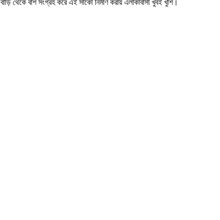
বাড়ি থেকে বাঁশ সংগ্রহ করে এই সাঁকো নির্মাণ করায় এলাকাবাসী খুবই খুশি।