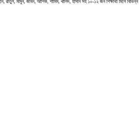
 রাতুল, মামুন, জীবন, আশিক, শামিম, খালিদ, হাসান সহ ১০-১২ জন শিক্ষার্থী মিলে বিভিন্ন 