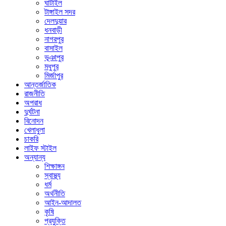
ঘাটাইল
টাঙ্গাইল সদর
দেলদুয়ার
ধনবাড়ী
নাগরপুর
বাসাইল
ভূঞাপুর
মধুপুর
মির্জাপুর
আন্তর্জাতিক
রাজনীতি
অপরাধ
দুর্ঘটনা
বিনোদন
খেলাধুলা
চাকরি
লাইফ স্টাইল
অন্যান্য
শিক্ষাঙ্গন
স্বাস্থ্য
ধর্ম
অর্থনীতি
আইন-আদালত
কৃষি
প্রযুক্তি