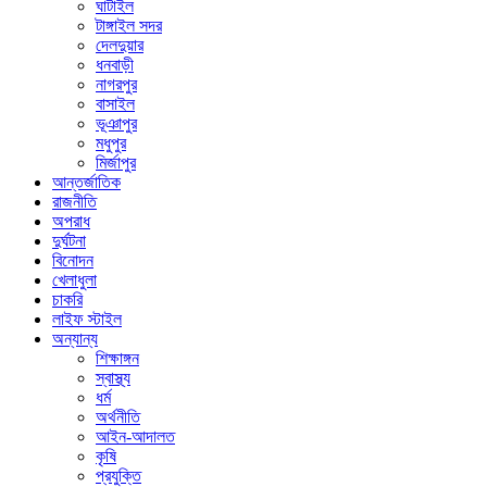
ঘাটাইল
টাঙ্গাইল সদর
দেলদুয়ার
ধনবাড়ী
নাগরপুর
বাসাইল
ভূঞাপুর
মধুপুর
মির্জাপুর
আন্তর্জাতিক
রাজনীতি
অপরাধ
দুর্ঘটনা
বিনোদন
খেলাধুলা
চাকরি
লাইফ স্টাইল
অন্যান্য
শিক্ষাঙ্গন
স্বাস্থ্য
ধর্ম
অর্থনীতি
আইন-আদালত
কৃষি
প্রযুক্তি