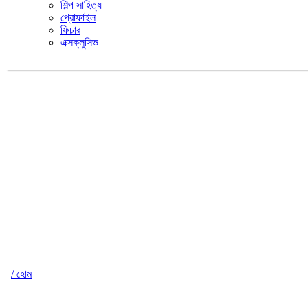
শিল্প সাহিত্য
প্রোফাইল
ফিচার
এক্সক্লুসিভ
/ হোম