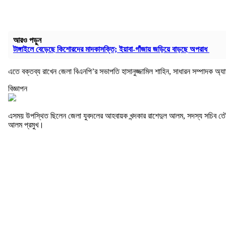
আরও পড়ুন
টাঙ্গাইলে বেড়েছে কিশোরদের মাদকাসক্তি; ইয়াবা-গাঁজায় জড়িয়ে বাড়ছে অপরাধ
এতে বক্তব্য রাখেন জেলা বিএনপি’র সভাপতি হাসানুজ্জামিল শাহিন, সাধারন সম্পাদক 
বিজ্ঞাপন
এসময় উপস্থিত ছিলেন জেলা যুবদলের আহবায়ক খন্দকার রাশেদুল আলম, সদস্য সচিব তৌ
আলম প্রমুখ।