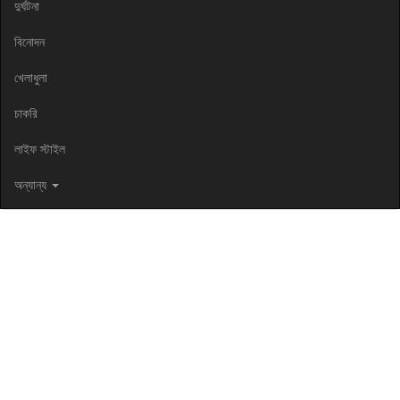
দুর্ঘটনা
বিনোদন
খেলাধুলা
চাকরি
লাইফ স্টাইল
অন্যান্য