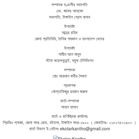
সম্পাদক মণ্ডলীর সভাপতি
এড. জাফর আহমেদ
সভাপতি, টাঙ্গাইল প্রেস ক্লাব
উপদেষ্টা
আব্দুর রহিম
জেলা প্রতিনিধি, দৈনিক সমকাল ও বাংলাদেশ বেতার
উপদেষ্টা
শামীম আল মামুন
স্টাফ করেসপন্ডেন্ট, যমুনা টেলিভিশন
সম্পাদক
মোঃ আরমান কবীর সৈকত
প্রকাশক
মোস্তাফিজুর রহমান মারুফ
বার্তা-সম্পাদক
সাহান হাসান
বার্তা ও বাণিজ্যিক কার্যালয়
প্রিমিও প্লাজা, জেলা সদর রোড, বটতলা, টাঙ্গাইল সদর-১৯০০ । মোবাইলঃ- ০১৮১৭৫০১৬০০ ।
বার্তা বিভাগ ই-মেইলঃ ekotarkantho@gmail.com