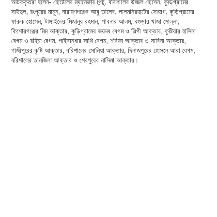
আটককৃতরা হলেন- হোটেলের ম্যানেজার পিন্টু, বরিশালের উজ্জল হোসেন, কুড়িগ্রামের
সাইদুল, রংপুরের মামুন, নারায়ণগঞ্জের আবু তালেব, লালমনিরহাটের সোহাগ, কুড়িগ্রামের
ফারুক হোসেন, টাঙ্গাইলের মিজানুর রহমান, পাবনার আলম, বগুড়ার খাজা মোল্লা,
কিশোরগঞ্জের মিম আক্তার, কুড়িগ্রামের জয়নব বেগম ও শিল্পী আক্তার, কুষ্টিয়ার হাসিনা
বেগম ও রহিমা বেগম, গাইবান্ধার সাথি বেগম, শরিফা আক্তার ও সাবিনা আক্তার,
গাজীপুরের কৃষ্টি আক্তার, বরিশালের সোনিয়া আক্তার, দিনাজপুরের হোসনে আরা বেগম,
বরিশালের তানজিলা আক্তার ও শেরপুরের নাসিমা আক্তার।