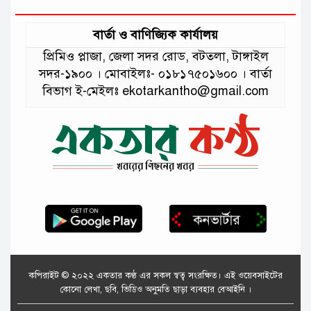
বার্তা ও বাণিজ্যিক কার্যালয়
প্রিমিও প্লাজা, জেলা সদর রোড, বটতলা, টাঙ্গাইল
সদর-১৯০০ । মোবাইলঃ- ০১৮১৭৫০১৬০০ । বার্তা
বিভাগ ই-মেইলঃ ekotarkantho@gmail.com
কপিরাইট © ২০২২ একতার কণ্ঠ এর সকল স্বত্ব সংরক্ষিত। এই ওয়েবসাইটের
কোনো লেখা, ছবি, ভিডিও অনুমতি ছাড়া ব্যবহার বেআইনি ।