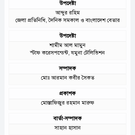
উপদেষ্টা
আমাদের চার পাশে ব্যাঙের ছাতার মতো
আব্দুর রহিম
গড়ে উঠছে মাদ্রাসা ও কিন্ডার গার্ডেন
জেলা প্রতিনিধি, দৈনিক সমকাল ও বাংলাদেশ বেতার
:মুক্তিযুদ্ধ বিষয়কমন্ত্রী
উপদেষ্টা
শামীম আল মামুন
স্টাফ করেসপন্ডেন্ট, যমুনা টেলিভিশন
সম্পাদক
মোঃ আরমান কবীর সৈকত
প্রকাশক
মোস্তাফিজুর রহমান মারুফ
বার্তা-সম্পাদক
সাহান হাসান