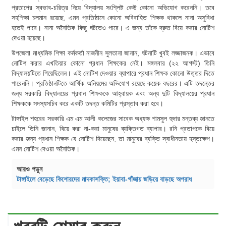
প্রতাপের স্বভাব-চরিত্র নিয়ে বিদ্যালয় সংশ্লিষ্ট কেউ কোনো অভিযোগ করেননি। তবে
সহশিক্ষা চলমান রয়েছে, এমন প্রতিষ্ঠানে কোনো অবিবাহিত শিক্ষক থাকলে নানা অসুবিধা
হতেই পারে। নানা অনৈতিক কিছু ঘটতেও পারে। এ জন্য তাঁকে দ্রুত বিয়ে করার নোটিশ
দেওয়া হয়েছে।
উপজেলা মাধ্যমিক শিক্ষা কর্মকর্তা নাজনীন সুলতানা জানান, ঘটনাটি খুবই লজ্জাজনক। এভাবে
নোটিশ করার এখতিয়ার কোনো প্রধান শিক্ষকের নেই। মঙ্গলবার (২২ আগস্ট) তিনি
বিদ্যালয়টিতে গিয়েছিলেন। এই নোটিশ দেওয়ার ব্যাপারে প্রধান শিক্ষক কোনো উত্তর দিতে
পারেননি। প্রতিষ্ঠানটিতে আর্থিক অনিয়মের অভিযোগ রয়েছে কয়েক বছরের। এটি তদন্তের
জন্য সরকারি বিদ্যালয়ের প্রধান শিক্ষককে আহ্বায়ক এবং অন্য দুটি বিদ্যালয়ের প্রধান
শিক্ষককে সদস্যসচিব করে একটি তদন্ত কমিটির প্রস্তাব করা হবে।
টাঙ্গাইল শহরের সরকারি এম এম আলী কলেজের সাবেক অধ্যক্ষ শামসুল হুদার মন্তব্য জানতে
চাইলে তিনি জানান, বিয়ে করা না-করা মানুষের ব্যক্তিগত ব্যাপার। রনি প্রতাপকে বিয়ে
করার জন্য প্রধান শিক্ষক যে নোটিশ দিয়েছেন, তা মানুষের ব্যক্তি স্বাধীনতায় হস্তক্ষেপ।
এমন নোটিশ দেওয়া অনৈতিক।
আরও পড়ুন
টাঙ্গাইলে বেড়েছে কিশোরদের মাদকাসক্তি; ইয়াবা-গাঁজায় জড়িয়ে বাড়ছে অপরাধ