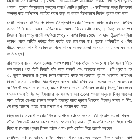
বিদ্যালয়টিতে সহশিক্ষা চালু রয়েছে। অভিভাবকগণ অবিবাহিত শিক্ষক নিয়ে প্রশ্ন তুলতে
পারেন। সুতরাং বিদ্যালয়ের বৃহত্তর স্বার্থে নোটিশপ্রাপ্তির ৩০ কর্মদিবসের মধ্যে বিবাহকার্য
সম্পন্ন করে কর্তৃপক্ষকে অবহিত করার জন্য আপনাকে বিশেষভাবে নির্দেশ প্রদান করা হলো।
নোটিশ পাওয়ার দুই দিন পর শিক্ষক রনি প্রতাপ প্রধান শিক্ষককে লিখিত জবাব দেন। লিখিত
জবাবে তিনি বলেন, আমার অভিভাবকেরা আমার বিয়ের চেষ্টা করছেন। কিন্তু বাংলাদেশের
হিন্দুদের বিয়ের পাত্রপাত্রী বাছাইয়ে গোত্র বা বর্ণের বিষয় রয়েছে। এ ছাড়া হিন্দুধর্মাবলম্বীরা
শ্রাবণ থেকে কার্তিক পর্যন্ত বিয়ে করাটা শুভ মনে করে না। সুতরাং পারিবারিক ও ধর্মীয়
রীতির কারণে আগামী অগ্রহায়ণ মাসে আমার অভিভাবকেরা আমাকে বিবাহ করাবেন বলে
জানিয়েছেন।
রনি প্রতাপ বলেন, জবাব দেওয়ার পরও প্রধান শিক্ষক তাঁকে নানাভাবে মানসিক যন্ত্রণা দিতে
শুরু করেন। পরে তিনি বিষয়টি তাঁর অন্য সহকর্মী এবং অন্যদের জানান। রনি প্রতাপ গত
৩০ জুলাই উপজেলা মাধ্যমিক শিক্ষা কর্মকর্তার কাছে লিখিতভাবে প্রধান শিক্ষকের নোটিশের
বিষয়টি জানান। সেখানে তিনি উল্লেখ করেন, আমি অবিবাহিত থাকলেও কোনো অভিভাবক
বা শিক্ষার্থী কখনো কারও কাছে আমার বিরুদ্ধে কোনো অভিযোগ করেনি। কিন্তু বিদ্যালয়ের
সাবেক সভাপতি সিরাজুল ইসলামের স্বাক্ষর জাল করে চেকের মাধ্যমে স্কুলের বিপুল অঙ্কের
টাকা হাতিয়ে নেওয়ার চলমান সরকারি তদন্তে যাতে প্রধান শিক্ষকের বিরুদ্ধে সাক্ষ্য না দিই,
সে জন্য আমাকে বিয়ের নামে চাপাচাপি ও হয়রানি করা হচ্ছে।
বিদ্যালয়টির সহকারী প্রধান শিক্ষক মোশারফ হোসেন জানান, রনি প্রতাপ ভালো শিক্ষক।
তাঁকে নিয়ে কেউ কখনো কোনো প্রশ্ন তোলেননি। অথচ দুটি সরকারি তদন্তে মিথ্যা সাক্ষী
দিতে না চাওয়ায় প্রধান শিক্ষক তাঁকে এমন একটি নোটিশ দিয়ে হয়রানি করছেন।
নোটিশের ব্যাপারে জানতে চাইলে প্রধান শিক্ষক মোহাম্মদ নজরুল ইসলাম জানান, রনি