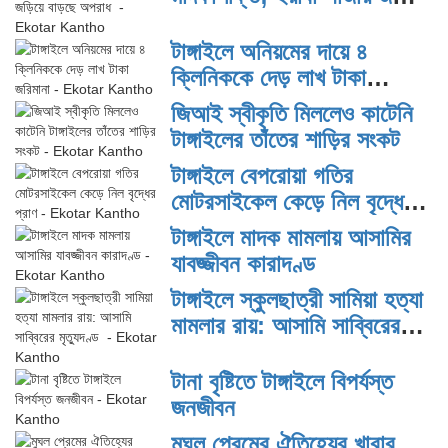
বাড়ছে অপরাধ
টাঙ্গাইলে অনিয়মের দায়ে ৪
ক্লিনিককে দেড় লাখ টাকা
জরিমানা
জিআই স্বীকৃতি মিললেও কাটেনি
টাঙ্গাইলের তাঁতের শাড়ির সংকট
টাঙ্গাইলে বেপরোয়া গতির
মোটরসাইকেল কেড়ে নিল বৃদ্ধের
প্রাণ
টাঙ্গাইলে মাদক মামলায় আসামির
যাবজ্জীবন কারাদণ্ড
টাঙ্গাইলে স্কুলছাত্রী সামিয়া হত্যা
মামলার রায়: আসামি সাব্বিরের
মৃত্যুদণ্ড
টানা বৃষ্টিতে টাঙ্গাইলে বিপর্যস্ত
জনজীবন
মুঘল প্রেমের ঐতিহ্যের খাবার