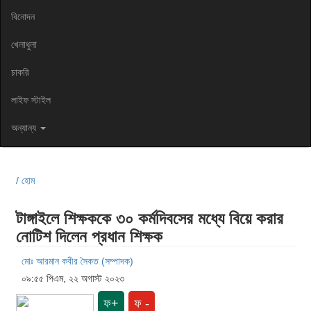
বিনোদন
খেলাধুলা
চাকরি
লাইফ স্টাইল
অন্যান্য
/ হোম
টাঙ্গাইলে শিক্ষককে ৩০ কর্মদিবসের মধ্যে বিয়ে করার
নোটিশ দিলেন প্রধান শিক্ষক
মোঃ আরমান কবীর সৈকত (সম্পাদক)
০৯:৫৫ পিএম, ২২ অগাস্ট ২০২৩
ফ+
ফ -