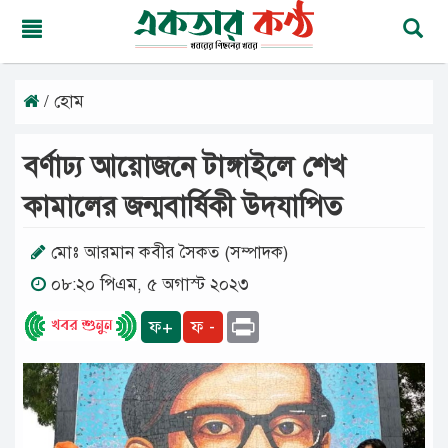
/ হোম
সোমবার,
১০
অগাস্ট
বর্ণাঢ্য আয়োজনে টাঙ্গাইলে শেখ
২০২৬
২৬
কামালের জন্মবার্ষিকী উদযাপিত
শ্রাবণ
১৪৩৩
বঙ্গাব্দ
মোঃ আরমান কবীর সৈকত (সম্পাদক)
০৮:২০ পিএম, ৫ অগাস্ট ২০২৩
মূলপাতা
Print
ফ+
ফ -
জাতীয়
দেশের
খবর
আমাদের