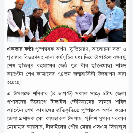
টাঙ্গাইল
আন্তর্জাতিক
রাজনীতি
অপরাধ
একতার কণ্ঠঃ
পুষ্পস্ববক অর্পন, স্মৃতিচারণ, আলোচনা সভা ও
দুর্ঘটনা
পুরস্কার বিতরণসহ নানা কর্মসূচির মধ্য দিয়ে টাঙ্গাইলে বঙ্গবন্ধু
বিনোদন
শেখ মুজিবুর রহমানের জেষ্ঠ পুত্র বীর মুক্তিযোদ্ধা শহিদ
ক্যাপ্টেন শেখ কামালের ৭৪তম জন্মবার্ষিকী উদযাপন করা
খেলাধুলা
হয়েছে।
চাকরি
এ উপলক্ষে শনিবার (৪ আগস্ট) সকাল সাড়ে ৯টায় জেলা
লাইফ
প্রশাসনের উদ্যোগে টাঙ্গাইল স্টেডিয়ামের সামনে শহিদ
স্টাইল
ক্যাপ্টেন শেখ কামালের প্রতিকৃতিতে পুষ্পস্তবক অর্পন করেন
জেলা প্রশাসক মো. কায়ছারুল ইসলাম, পুলিশ সুপার সরকার
অন্যান্য
মোহাম্মদ কায়সার, টাঙ্গাইলের পৌর মেয়র এসএম সিরাজুল