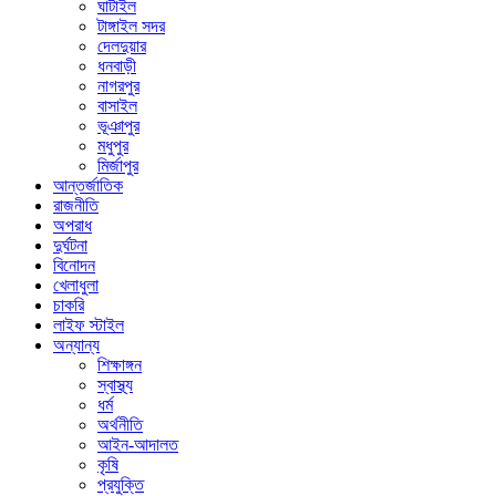
ঘাটাইল
টাঙ্গাইল সদর
দেলদুয়ার
ধনবাড়ী
নাগরপুর
বাসাইল
ভূঞাপুর
মধুপুর
মির্জাপুর
আন্তর্জাতিক
রাজনীতি
অপরাধ
দুর্ঘটনা
বিনোদন
খেলাধুলা
চাকরি
লাইফ স্টাইল
অন্যান্য
শিক্ষাঙ্গন
স্বাস্থ্য
ধর্ম
অর্থনীতি
আইন-আদালত
কৃষি
প্রযুক্তি