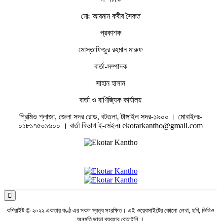
মোঃ আরমান কবীর সৈকত
প্রকাশক
মোস্তাফিজুর রহমান মারুফ
বার্তা-সম্পাদক
সাহান হাসান
বার্তা ও বাণিজ্যিক কার্যালয়
প্রিমিও প্লাজা, জেলা সদর রোড, বটতলা, টাঙ্গাইল সদর-১৯০০ । মোবাইলঃ-
০১৮১৭৫০১৬০০ । বার্তা বিভাগ ই-মেইলঃ ekotarkantho@gmail.com
কপিরাইট © ২০২২ একতার কণ্ঠ এর সকল স্বত্ব সংরক্ষিত। এই ওয়েবসাইটের কোনো লেখা, ছবি, ভিডিও
অনুমতি ছাড়া ব্যবহার বেআইনি ।