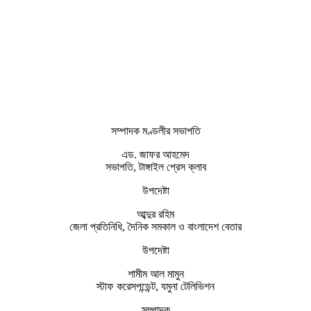
সম্পাদক মণ্ডলীর সভাপতি
এড. জাফর আহমেদ
সভাপতি, টাঙ্গাইল প্রেস ক্লাব
উপদেষ্টা
আব্দুর রহিম
জেলা প্রতিনিধি, দৈনিক সমকাল ও বাংলাদেশ বেতার
উপদেষ্টা
শামীম আল মামুন
স্টাফ করেসপন্ডেন্ট, যমুনা টেলিভিশন
সম্পাদক