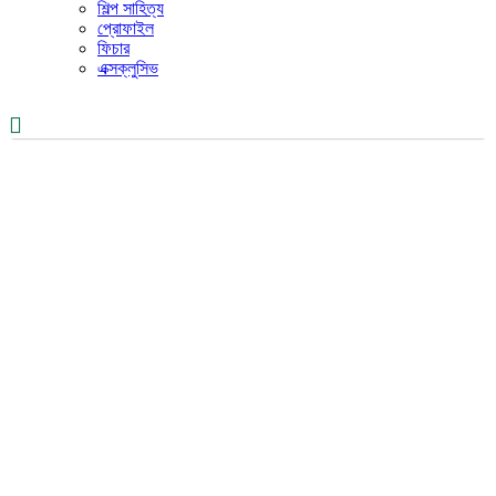
শিল্প সাহিত্য
প্রোফাইল
ফিচার
এক্সক্লুসিভ