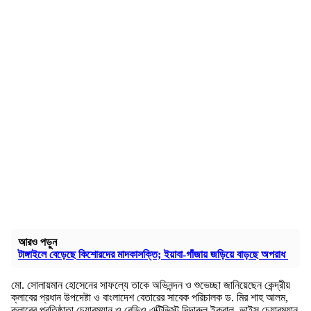
আরও পড়ুন
টাঙ্গাইলে বেড়েছে কিশোরদের মাদকাসক্তি; ইয়াবা-গাঁজায় জড়িয়ে বাড়ছে অপরাধ
মো. সোলায়মান হোসেনের সাফল্যে তাকে অভিনন্দন ও শুভেচ্ছা জানিয়েছেন কেন্দ্রীয়
ক্লাবের প্রধান উপদেষ্টা ও বাংলাদেশ বেতারের সাবেক পরিচালক ড. মির শাহ আলম,
ক্লাবের প্রতিষ্ঠাতা চেয়ারম্যান ও রেডিও এক্টিভিস্ট দিদারুল ইকবাল, ভাইস চেয়ারম্যান