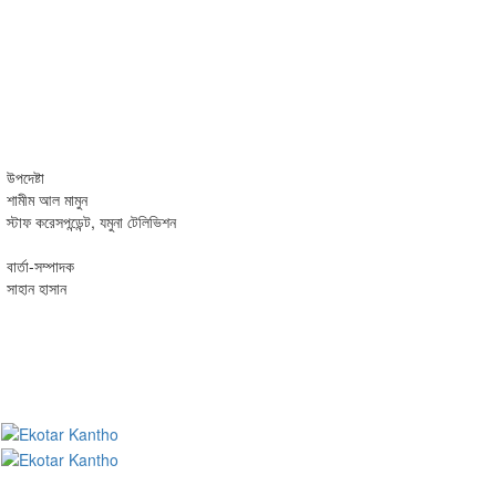
উপদেষ্টা
শামীম আল মামুন
স্টাফ করেসপন্ডেন্ট, যমুনা টেলিভিশন
বার্তা-সম্পাদক
সাহান হাসান