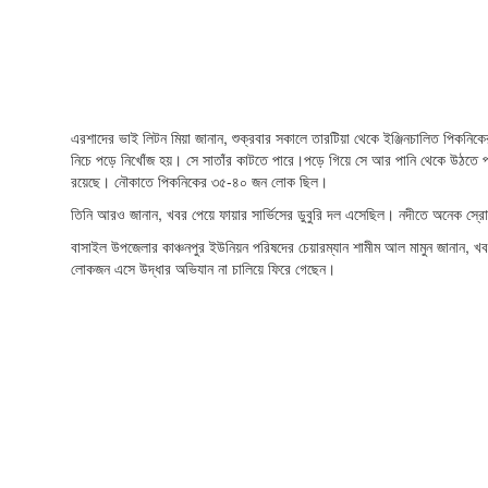
এরশাদের ভাই লিটন মিয়া জানান, শুক্রবার সকালে তারটিয়া থেকে ইঞ্জিনচালিত পিকনিকে
নিচে পড়ে নিখোঁজ হয়। সে সাতাঁর কাটতে পারে।পড়ে গিয়ে সে আর পানি থেকে উঠতে 
রয়েছে। নৌকাতে পিকনিকের ৩৫-৪০ জন লোক ছিল।
তিনি আরও জানান, খবর পেয়ে ফায়ার সার্ভিসের ডুবুরি দল এসেছিল। নদীতে অনেক স্রো
বাসাইল উপজেলার কাঞ্চনপুর ইউনিয়ন পরিষদের চেয়ারম্যান শামীম আল মামুন জানান, খব
লোকজন এসে উদ্ধার অভিযান না চালিয়ে ফিরে গেছেন।