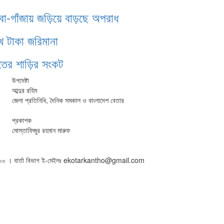
াবা-গাঁজায় জড়িয়ে বাড়ছে অপরাধ
খ টাকা জরিমানা
ঁতের শাড়ির সংকট
উপদেষ্টা
আব্দুর রহিম
জেলা প্রতিনিধি, দৈনিক সমকাল ও বাংলাদেশ বেতার
প্রকাশক
মোস্তাফিজুর রহমান মারুফ
৫০১৬০০ । বার্তা বিভাগ ই-মেইলঃ ekotarkantho@gmail.com