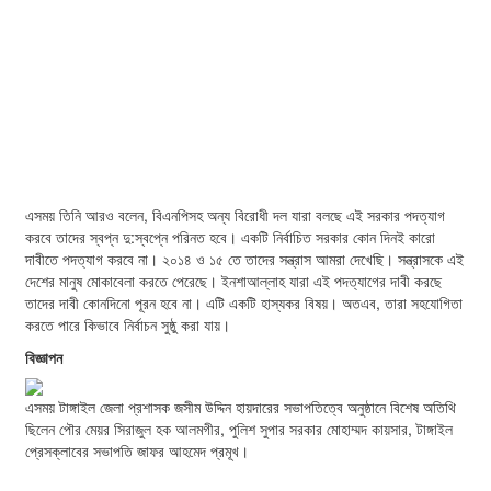
এসময় তিনি আরও বলেন, বিএনপিসহ অন্য বিরোধী দল যারা বলছে এই সরকার পদত্যাগ
করবে তাদের স্বপ্ন দু:স্বপ্নে পরিনত হবে। একটি নির্বাচিত সরকার কোন দিনই কারো
দাবীতে পদত্যাগ করবে না। ২০১৪ ও ১৫ তে তাদের সন্ত্রাস আমরা দেখেছি। সন্ত্রাসকে এই
দেশের মানুষ মোকাবেলা করতে পেরেছে। ইনশাআল্লাহ যারা এই পদত্যাগের দাবী করছে
তাদের দাবী কোনদিনো পূরন হবে না। এটি একটি হাস্যকর বিষয়। অতএব, তারা সহযোগিতা
করতে পারে কিভাবে নির্বাচন সুষ্ঠু করা যায়।
বিজ্ঞাপন
এসময় টাঙ্গাইল জেলা প্রশাসক জসীম উদ্দিন হায়দারের সভাপতিত্বে অনুষ্ঠানে বিশেষ অতিথি
ছিলেন পৌর মেয়র সিরাজুল হক আলমগীর, পুলিশ সুপার সরকার মোহাম্মদ কায়সার, টাঙ্গাইল
প্রেসক্লাবের সভাপতি জাফর আহমেদ প্রমূখ।