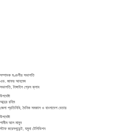
সম্পাদক মণ্ডলীর সভাপতি
এড. জাফর আহমেদ
সভাপতি, টাঙ্গাইল প্রেস ক্লাব
উপদেষ্টা
আব্দুর রহিম
জেলা প্রতিনিধি, দৈনিক সমকাল ও বাংলাদেশ বেতার
উপদেষ্টা
শামীম আল মামুন
স্টাফ করেসপন্ডেন্ট, যমুনা টেলিভিশন