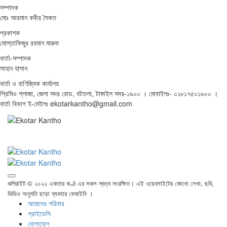
সম্পাদক
মোঃ আরমান কবীর সৈকত
প্রকাশক
মোস্তাফিজুর রহমান মারুফ
বার্তা-সম্পাদক
সাহান হাসান
বার্তা ও বাণিজ্যিক কার্যালয়
প্রিমিও প্লাজা, জেলা সদর রোড, বটতলা, টাঙ্গাইল সদর-১৯০০ । মোবাইলঃ- ০১৮১৭৫০১৬০০ ।
বার্তা বিভাগ ই-মেইলঃ ekotarkantho@gmail.com
কপিরাইট © ২০২২ একতার কণ্ঠ এর সকল স্বত্ব সংরক্ষিত। এই ওয়েবসাইটের কোনো লেখা, ছবি,
ভিডিও অনুমতি ছাড়া ব্যবহার বেআইনি ।
আমাদের পরিবার
প্রাইভেসি
যোগাযোগ