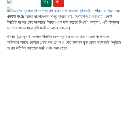
ফ+
ফ -
একতার কণ্ঠঃ
আমরা বাংলাদেশকে শান্ত রাখতে চাই, স্থিতিশীল রাখতে চাই, একটি
নির্বাচিত সরকার সেই সরকারের বিরুদ্ধে এক দাবী করেছে বিএনপি পদত্যাগ, এটি হাস্যকর
বলে মন্তব্য করেছেন কৃষি মন্ত্রী ড.আব্দুর রাজ্জাক।
শনিবার (১৫ জুলাই )সকালে টাঙ্গাইল জেলা প্রশাসনের আয়োজনে জেলা প্রশাসকের
কার্যালয়ের সামনে একদিনে ১লক্ষ গাছ রোপন ও পৌর উদ্যানে বৃক্ষ মেলার উদ্বোধনী অনুষ্ঠানে
প্রধান অতিথির বক্তব্যে মন্ত্রী এসব কথা বলেন।