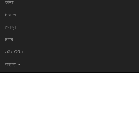
দুর্ঘটনা
বিনোদন
খেলাধুলা
চাকরি
লাইফ স্টাইল
অন্যান্য