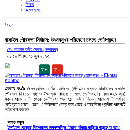
ফিচার
এক্সক্লুসিভ
/ হোম
বাসাইল পৌরসভা নির্বাচন: উৎসবমুখর পরিবেশে চলছে ভোটগ্রহণ
মোঃ আরমান কবীর সৈকত (সম্পাদক)
০১:৫৯ পিএম, ২১ জুন ২০২৩
ফ+
ফ -
একতার কণ্ঠঃ
ইলেকট্রনিক ভোটিং মেশিনের (ইভিএম) মাধ্যমে টাঙ্গাইলের বাসাইল
পৌরসভা নির্বাচনে সুষ্ঠু ও উৎসমুখর পরিবেশে চলছে ভোটগ্রহণ। বুধবার(২১ জুন)
সকাল সাড়ে ৮ টা থেকে ভোটগ্রহণ শুরু হয় একটানা বিকেল সাড়ে ৪ টা পর্যন্ত
ভোটগ্রহণ চলবে। তবে, এ নির্বাচনকে কেন্দ্র করে মেয়র ও কাউন্সিলর প্রার্থীরা পাল্টাপাল্টি
অভিযোগ করছেন।
আরও পড়ুন
টাঙ্গাইলে বেড়েছে কিশোরদের মাদকাসক্তি; ইয়াবা-গাঁজায় জড়িয়ে বাড়ছে অপরাধ