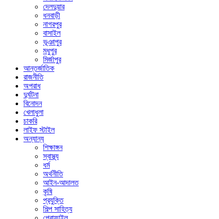
দেলদুয়ার
ধনবাড়ী
নাগরপুর
বাসাইল
ভূঞাপুর
মধুপুর
মির্জাপুর
আন্তর্জাতিক
রাজনীতি
অপরাধ
দুর্ঘটনা
বিনোদন
খেলাধুলা
চাকরি
লাইফ স্টাইল
অন্যান্য
শিক্ষাঙ্গন
স্বাস্থ্য
ধর্ম
অর্থনীতি
আইন-আদালত
কৃষি
প্রযুক্তি
শিল্প সাহিত্য
প্রোফাইল