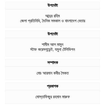
উপদেষ্টা
আব্দুর রহিম
জেলা প্রতিনিধি, দৈনিক সমকাল ও বাংলাদেশ বেতার
উপদেষ্টা
শামীম আল মামুন
স্টাফ করেসপন্ডেন্ট, যমুনা টেলিভিশন
সম্পাদক
মোঃ আরমান কবীর সৈকত
প্রকাশক
মোস্তাফিজুর রহমান মারুফ