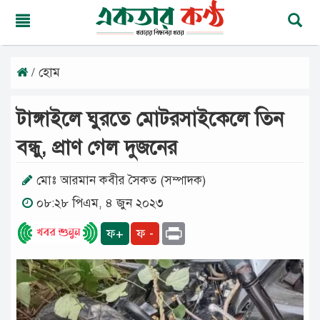
/ হোম
শুক্রবার,
০৭
অগাস্ট
টাঙ্গাইলে ঘুরতে মোটরসাইকেলে তিন
২০২৬
২৩
বন্ধু, প্রাণ গেল দুজনের
শ্রাবণ
১৪৩৩
বঙ্গাব্দ
মোঃ আরমান কবীর সৈকত (সম্পাদক)
০৮:২৮ পিএম, ৪ জুন ২০২৩
মূলপাতা
Print
ফ+
ফ -
জাতীয়
দেশের
খবর
আমাদের