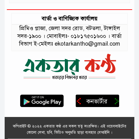
বার্তা ও বাণিজ্যিক কার্যালয়
প্রিমিও প্লাজা, জেলা সদর রোড, বটতলা, টাঙ্গাইল
সদর-১৯০০ । মোবাইলঃ- ০১৮১৭৫০১৬০০ । বার্তা
বিভাগ ই-মেইলঃ ekotarkantho@gmail.com
কপিরাইট © ২০২২ একতার কণ্ঠ এর সকল স্বত্ব সংরক্ষিত। এই ওয়েবসাইটের
কোনো লেখা, ছবি, ভিডিও অনুমতি ছাড়া ব্যবহার বেআইনি ।