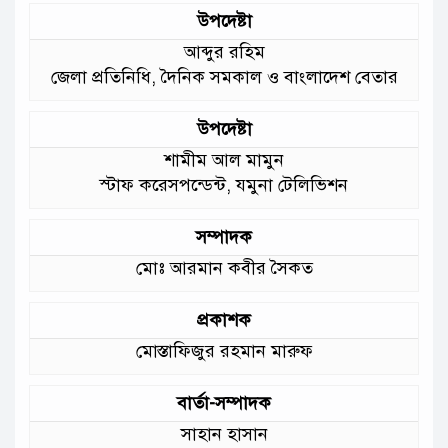
উপদেষ্টা
আমাদের চার পাশে ব্যাঙের ছাতার মতো
আব্দুর রহিম
গড়ে উঠছে মাদ্রাসা ও কিন্ডার গার্ডেন
জেলা প্রতিনিধি, দৈনিক সমকাল ও বাংলাদেশ বেতার
:মুক্তিযুদ্ধ বিষয়কমন্ত্রী
উপদেষ্টা
শামীম আল মামুন
স্টাফ করেসপন্ডেন্ট, যমুনা টেলিভিশন
সম্পাদক
মোঃ আরমান কবীর সৈকত
প্রকাশক
মোস্তাফিজুর রহমান মারুফ
বার্তা-সম্পাদক
সাহান হাসান