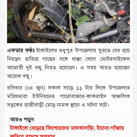
টাঙ্গাইল
আন্তর্জাতিক
রাজনীতি
অপরাধ
একতার কণ্ঠঃ
টাঙ্গাইলের মধুপুর উপজেলায় ঘুরতে বের হয়ে
দুর্ঘটনা
নিয়ন্ত্রণ হারিয়ে গাছের সঙ্গে ধাক্কা লেগে মোটরসাইকেল
বিনোদন
আরোহী দুই বন্ধু নিহত হয়েছেন। এ সময় আহত হয়েছেন
আরেক বন্ধু।
খেলাধুলা
রবিবার (০৪ জুন) সকাল সাড়ে ১১ টার দিকে উপজেলার
চাকরি
মহিষমারা ইউনিয়নের গারোবাজার-কাকরাইদ আঞ্চলিক
লাইফ
সড়কের হাজীবাড়ী মোড় নামক স্থানে এ ঘটনা ঘটে।
স্টাইল
আরও পড়ুন
অন্যান্য
টাঙ্গাইলে বেড়েছে কিশোরদের মাদকাসক্তি; ইয়াবা-গাঁজায়
জড়িয়ে বাড়ছে অপরাধ