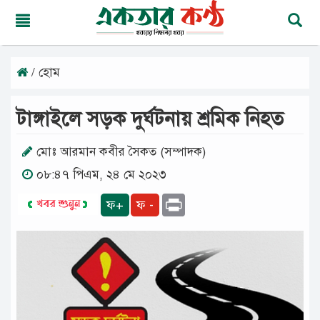
/ হোম
রবিবার,
০৯
অগাস্ট
টাঙ্গাইলে সড়ক দুর্ঘটনায় শ্রমিক নিহত
২০২৬
২৫
শ্রাবণ
মোঃ আরমান কবীর সৈকত (সম্পাদক)
১৪৩৩
০৮:৪৭ পিএম, ২৪ মে ২০২৩
বঙ্গাব্দ
Print
ফ+
ফ -
মূলপাতা
জাতীয়
দেশের
খবর
আমাদের