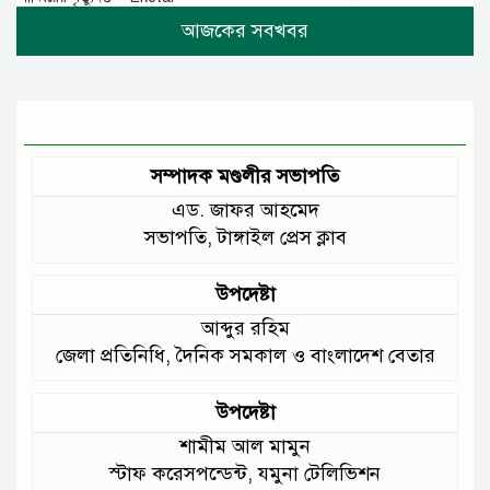
টানা বৃষ্টিতে টাঙ্গাইলে বিপর্যস্ত জনজীবন
মুঘল প্রেমের ঐতিহ্যের খাবার বাকরখানি
এখন টাঙ্গাইলে
সম্পাদক মণ্ডলীর সভাপতি
এড. জাফর আহমেদ
জেলার মানুষের উন্নত স্বাস্থ্যসেবায় সর্বোচ্চ
সভাপতি, টাঙ্গাইল প্রেস ক্লাব
গুরুত্ব দিয়ে কাজ করছি: প্রতিমন্ত্রী টুকু
উপদেষ্টা
আমাদের চার পাশে ব্যাঙের ছাতার মতো
আব্দুর রহিম
গড়ে উঠছে মাদ্রাসা ও কিন্ডার গার্ডেন
জেলা প্রতিনিধি, দৈনিক সমকাল ও বাংলাদেশ বেতার
:মুক্তিযুদ্ধ বিষয়কমন্ত্রী
উপদেষ্টা
শামীম আল মামুন
স্টাফ করেসপন্ডেন্ট, যমুনা টেলিভিশন