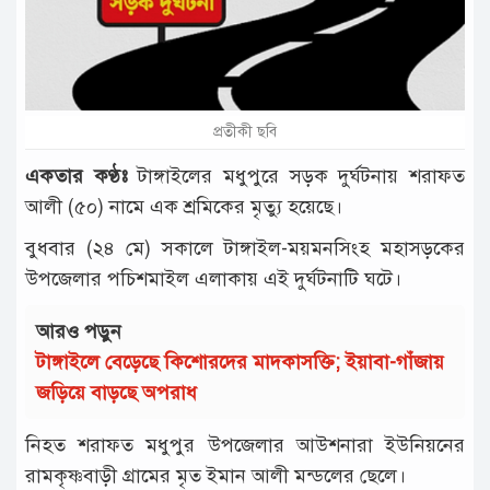
টাঙ্গাইল
আন্তর্জাতিক
রাজনীতি
প্রতীকী ছবি
অপরাধ
একতার কণ্ঠঃ
টাঙ্গাইলের মধুপুরে সড়ক দুর্ঘটনায় শরাফত
দুর্ঘটনা
আলী (৫০) নামে এক শ্রমিকের মৃত্যু হয়েছে।
বিনোদন
বুধবার (২৪ মে) সকালে টাঙ্গাইল-ময়মনসিংহ মহাসড়কের
উপজেলার পচিশমাইল এলাকায় এই দুর্ঘটনাটি ঘটে।
খেলাধুলা
চাকরি
আরও পড়ুন
টাঙ্গাইলে বেড়েছে কিশোরদের মাদকাসক্তি; ইয়াবা-গাঁজায়
লাইফ
জড়িয়ে বাড়ছে অপরাধ
স্টাইল
অন্যান্য
নিহত শরাফত মধুপুর উপজেলার আউশনারা ইউনিয়নের
রামকৃষ্ণবাড়ী গ্রামের মৃত ইমান আলী মন্ডলের ছেলে।