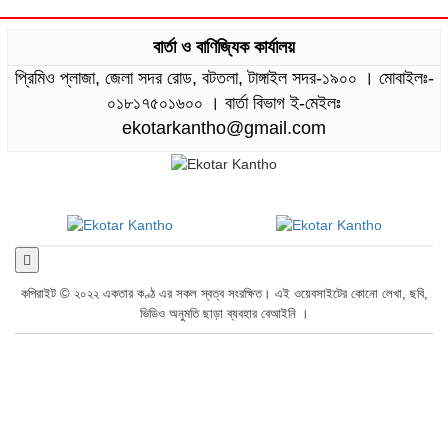
বার্তা ও বাণিজ্যিক কার্যালয়
প্রিমিও প্লাজা, জেলা সদর রোড, বটতলা, টাঙ্গাইল সদর-১৯০০ । মোবাইলঃ-
০১৮১৭৫০১৬০০ । বার্তা বিভাগ ই-মেইলঃ
ekotarkantho@gmail.com
কপিরাইট © ২০২২ একতার কণ্ঠ এর সকল স্বত্ব সংরক্ষিত। এই ওয়েবসাইটের কোনো লেখা, ছবি,
ভিডিও অনুমতি ছাড়া ব্যবহার বেআইনি ।
যোগাযোগ
প্রাইভেসি
আমাদের পরিবার