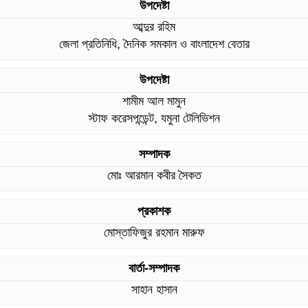
উপদেষ্টা
আব্দুর রহিম
জেলা প্রতিনিধি, দৈনিক সমকাল ও বাংলাদেশ বেতার
উপদেষ্টা
শামীম আল মামুন
স্টাফ করেসপন্ডেন্ট, যমুনা টেলিভিশন
সম্পাদক
মোঃ আরমান কবীর সৈকত
প্রকাশক
মোস্তাফিজুর রহমান মারুফ
বার্তা-সম্পাদক
সাহান হাসান