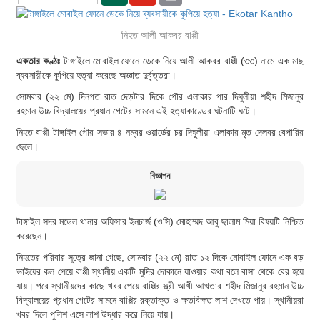
নিহত আলী আকবর বাপ্পী
একতার কণ্ঠঃ
টাঙ্গাইলে মোবাইল ফোনে ডেকে নিয়ে আলী আকবর বাপ্পী (৩৩) নামে এক মাছ
ব্যবসায়ীকে কুপিয়ে হত্যা করেছে অজ্ঞাত দুর্বৃত্তরা।
সোমবার (২২ মে) দিনগত রাত দেড়টার দিকে পৌর এলাকার পার দিঘুলীয়া শহীদ মিজানুর
রহমান উচ্চ বিদ্যালয়ের প্রধান গেটের সামনে এই হত্যাকাণ্ডের ঘটনাটি ঘটে।
নিহত বাপ্পী টাঙ্গাইল পৌর সভার ৪ নম্বর ওয়ার্ডের চর দিঘুলীয়া এলাকার মৃত দেলবর বেপারির
ছেলে।
বিজ্ঞাপন
টাঙ্গাইল সদর মডেল থানার অফিসার ইনচার্জ (ওসি) মোহাম্মদ আবু ছালাম মিয়া বিষয়টি নিশ্চিত
করেছেন।
নিহতের পরিবার সূত্রে জানা গেছে, সোমবার (২২ মে) রাত ১২ দিকে মোবাইল ফোনে এক বড়
ভাইয়ের কল পেয়ে বাপ্পী স্থানীয় একটি মুদির দোকানে যাওয়ার কথা বলে বাসা থেকে বের হয়ে
যায়। পরে স্থানীয়দের কাছে খবর পেয়ে বাপ্পির স্ত্রী আখী আখতার শহীদ মিজানুর রহমান উচ্চ
বিদ্যালয়ের প্রধান গেটের সামনে বাপ্পির রক্তাক্ত ও ক্ষতবিক্ষত লাশ দেখতে পায়। স্থানীয়রা
খবর দিলে পুলিশ এসে লাশ উদ্ধার করে নিয়ে যায়।