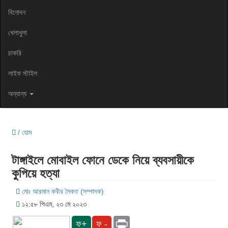
বিনোদন
খেলাধুলা
চাকরি
লাইফ স্টাইল
অন্যান্য
/ হোম
টাঙ্গাইলে মোবাইল ফোনে ডেকে নিয়ে ব্যবসায়ীকে
কুপিয়ে হত্যা
মোঃ আরমান কবীর সৈকত (সম্পাদক)
১২:৫৮ পিএম, ২৩ মে ২০২৩
Print
ফ+
ফ -