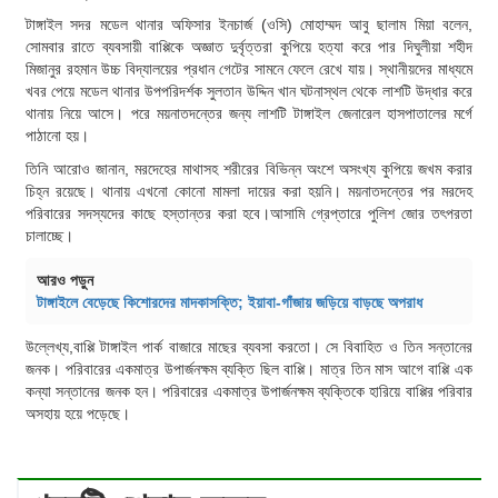
টাঙ্গাইল সদর মডেল থানার অফিসার ইনচার্জ (ওসি) মোহাম্মদ আবু ছালাম মিয়া বলেন,
সোমবার রাতে ব্যবসায়ী বাপ্পিকে অজ্ঞাত দুর্বৃত্তরা কুপিয়ে হত্যা করে পার দিঘুলীয়া শহীদ
মিজানুর রহমান উচ্চ বিদ্যালয়ের প্রধান গেটের সামনে ফেলে রেখে যায়। স্থানীয়দের মাধ্যমে
খবর পেয়ে মডেল থানার উপপরিদর্শক সুলতান উদ্দিন খান ঘটনাস্থল থেকে লাশটি উদ্ধার করে
থানায় নিয়ে আসে। পরে ময়নাতদন্তের জন্য লাশটি টাঙ্গাইল জেনারেল হাসপাতালের মর্গে
পাঠানো হয়।
তিনি আরোও জানান, মরদেহের মাথাসহ শরীরের বিভিন্ন অংশে অসংখ্য কুপিয়ে জখম করার
চিহ্ন রয়েছে। থানায় এখনো কোনো মামলা দায়ের করা হয়নি। ময়নাতদন্তের পর মরদেহ
পরিবারের সদস্যদের কাছে হস্তান্তর করা হবে।আসামি গ্রেপ্তারে পুলিশ জোর তৎপরতা
চালাচ্ছে।
আরও পড়ুন
টাঙ্গাইলে বেড়েছে কিশোরদের মাদকাসক্তি; ইয়াবা-গাঁজায় জড়িয়ে বাড়ছে অপরাধ
উল্লেখ্য,বাপ্পি টাঙ্গাইল পার্ক বাজারে মাছের ব্যবসা করতো। সে বিবাহিত ও তিন সন্তানের
জনক। পরিবারের একমাত্র উপার্জনক্ষম ব্যক্তি ছিল বাপ্পি। মাত্র তিন মাস আগে বাপ্পি এক
কন্যা সন্তানের জনক হন। পরিবারের একমাত্র উপার্জনক্ষম ব্যক্তিকে হারিয়ে বাপ্পির পরিবার
অসহায় হয়ে পড়েছে।