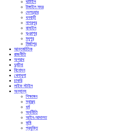
ঘাটাইল
টাঙ্গাইল সদর
দেলদুয়ার
ধনবাড়ী
নাগরপুর
বাসাইল
ভূঞাপুর
মধুপুর
মির্জাপুর
আন্তর্জাতিক
রাজনীতি
অপরাধ
দুর্ঘটনা
বিনোদন
খেলাধুলা
চাকরি
লাইফ স্টাইল
অন্যান্য
শিক্ষাঙ্গন
স্বাস্থ্য
ধর্ম
অর্থনীতি
আইন-আদালত
কৃষি
প্রযুক্তি