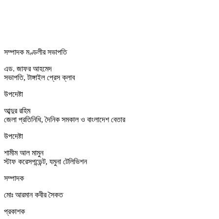
সম্পাদক মণ্ডলীর সভাপতি
এড. জাফর আহমেদ
সভাপতি, টাঙ্গাইল প্রেস ক্লাব
উপদেষ্টা
আব্দুর রহিম
জেলা প্রতিনিধি, দৈনিক সমকাল ও বাংলাদেশ বেতার
উপদেষ্টা
শামীম আল মামুন
স্টাফ করেসপন্ডেন্ট, যমুনা টেলিভিশন
সম্পাদক
মোঃ আরমান কবীর সৈকত
প্রকাশক