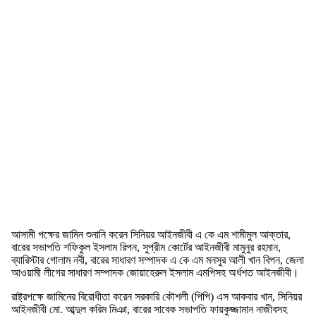
আসামী পক্ষের জামিন শুনানি করেন সিনিয়র আইনজীবী এ কে এম শামীমুল আক্তার,
বারের সভাপতি শফিকুল ইসলাম রিপন, সুপ্রীম কোর্টের আইনজীবী মামুনুর রহমান,
ব্যারিস্টার গোলাম নবী, বারের সাধারণ সম্পাদক এ কে এম মনসুর আলী খান বিপন, জেলা
আওয়ামী লীগের সাধারণ সম্পাদক জোয়াহেরুল ইসলাম এমপিসহ অর্ধশত আইনজীবী।
রাষ্ট্রপক্ষে জামিনের বিরোধীতা করেন সরকারি কৌশলী (পিপি) এস আকবার খান, সিনিয়র
আইনজীবী মো. আব্দুল করিম মিঞা, বারের সাবেক সভাপতি ফায়কুজ্জামান নাজীবসহ