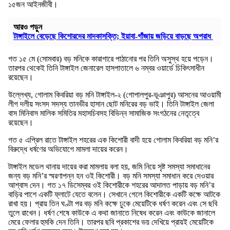
১৫জন আইনজীবী।
আরও পড়ুন
টাঙ্গাইলে বেড়েছে কিশোরদের মাদকাসক্তি; ইয়াবা-গাঁজায় জড়িয়ে বাড়ছে অপরাধ
গত ১৫ মে (সোমবার) বড় মনিকে কারাগারে পাঠানোর পর তিনি অসুস্থ হয়ে পড়েন।
তারপর থেকেই তিনি টাঙ্গাইল জেনারেল হাসপাতালে ৬ নম্বর ওয়ার্ডে চিকিৎসাধীন
রয়েছেন।
উল্লেখ্য, গোলাম কিবরিয়া বড় মনি টাঙ্গাইল-২ (গোপালপুর-ভূঞাপুর) আসনের আওয়ামী
লীগ দলীয় সংসদ সদস্য তানভীর হাসান ছোট মনিরের বড় ভাই। তিনি টাঙ্গাইল জেলা
বাস মিনিবাস মালিক সমিতির মহাসচিবসহ বিভিন্ন সামাজিক সংগঠনের নেতৃত্বে
রয়েছেন।
গত ৫ এপ্রিল রাতে টাঙ্গাইল শহরের এক কিশোরী বাদী হয়ে গোলাম কিবরিয়া বড় মনি’র
বিরুদ্ধে ধর্ষণের অভিযোগে মামলা দায়ের করেন।
টাঙ্গাইল মডেল থানায় দায়ের করা মামলায় বলা হয়, জমি নিয়ে সৃষ্ট সমস্যা সমাধানের
জন্য বড় মনি’র স্মরণাপন্ন হন ওই কিশোরী। বড় মনি সমস্যা সমাধান করে দেওয়ার
আশ্বাস দেন। গত ১৭ ডিসেম্বর ওই কিশোরীকে শহরের আদালত পাড়ায় বড় মনি’র
বাড়ির পাশে একটি ফ্লাটে যেতে বলেন। সেখানে গেলে কিশোরীকে একটি কক্ষে আটকে
রাখা হয়। প্রায় তিন ঘণ্টা পর বড় মনি কক্ষে ঢুকে মেয়েটিকে ধর্ষণ করেন এবং সে ছবি
তুলে রাখেন। ধর্ষণ শেষে কাউকে এ কথা জানাতে নিষেধ করেন এবং কাউকে জানালে
মেরে ফেলার হুমকি দেন তিনি। তারপর ছবি প্রকাশের ভয় দেখিয়ে প্রায়ই মেয়েটিকে