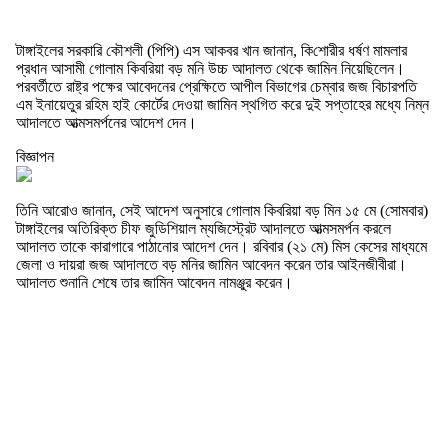
টাঙ্গাইলের সরকা‌রি কৌশলী (‌পি‌পি) এস আকবর খান জানান, কি‌শোরীর ধর্ষণ মামলার
প্রধান আসামী গোলাম কিবরিয়া বড় ম‌নি উচ্চ আদালত থেকে জামিন নিয়েছিলেন।
পরবর্তীতে রাষ্ট্র পক্ষের আবেদনের প্রেক্ষিতে আপীল বিভাগের চেম্বার জজ বিচারপতি
এম ইনায়েতুর রহিম হাই কোর্টের দেওয়া জামিন স্থগিত করে দুই সপ্তাহের মধ্যে নিম্ন
আদালতে আত্মসমর্পনের আদেশ দেন।
বিজ্ঞাপন
তিনি আরোও জানান, সেই আদেশ অনুসারে গোলাম কিবরিয়া বড় মিন ১৫ মে (সোমবার)
টাঙ্গাইলের অতিরিক্ত চীফ জুডিশিয়াল ম্যজিস্ট্রেট আদালতে আত্মসমর্পন করলে
আদালত তাকে কারাগারে পাঠানোর আদেশ দেন। রবিবার (২১ মে) মিস কেসের মাধ্যমে
জেলা ও দায়রা জজ আদালতে বড় মনির জামিন আবেদন করেন তার আইনজীবীরা।
আদালত শুনানি শেষে তার জামিন আবেদন নামঞ্জুর করেন।