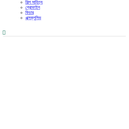
শিল্প সাহিত্য
প্রোফাইল
ফিচার
এক্সক্লুসিভ