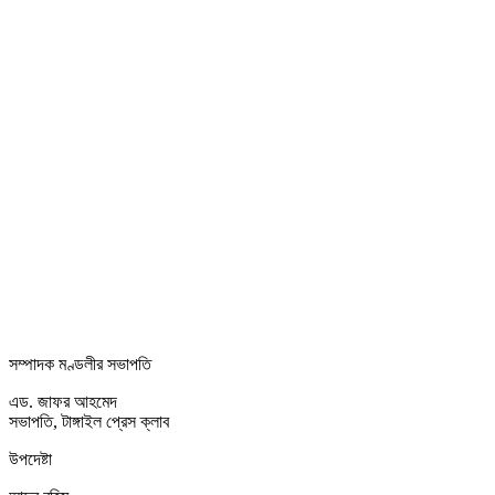
সম্পাদক মণ্ডলীর সভাপতি
এড. জাফর আহমেদ
সভাপতি, টাঙ্গাইল প্রেস ক্লাব
উপদেষ্টা