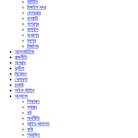
ঘাটাইল
টাঙ্গাইল সদর
দেলদুয়ার
ধনবাড়ী
নাগরপুর
বাসাইল
ভূঞাপুর
মধুপুর
মির্জাপুর
আন্তর্জাতিক
রাজনীতি
অপরাধ
দুর্ঘটনা
বিনোদন
খেলাধুলা
চাকরি
লাইফ স্টাইল
অন্যান্য
শিক্ষাঙ্গন
স্বাস্থ্য
ধর্ম
অর্থনীতি
আইন-আদালত
কৃষি
প্রযুক্তি