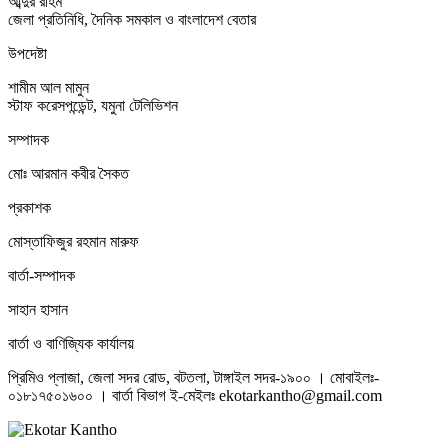
আব্দুর রহিম
জেলা প্রতিনিধি, দৈনিক সমকাল ও বাংলাদেশ বেতার
উপদেষ্টা
শামীম আল মামুন
স্টাফ করেসপন্ডেন্ট, যমুনা টেলিভিশন
সম্পাদক
মোঃ আরমান কবীর সৈকত
প্রকাশক
মোস্তাফিজুর রহমান মারুফ
বার্তা-সম্পাদক
সাহান হাসান
বার্তা ও বাণিজ্যিক কার্যালয়
প্রিমিও প্লাজা, জেলা সদর রোড, বটতলা, টাঙ্গাইল সদর-১৯০০ । মোবাইলঃ-
০১৮১৭৫০১৬০০ । বার্তা বিভাগ ই-মেইলঃ ekotarkantho@gmail.com