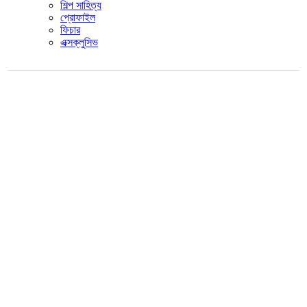
শিল্প সাহিত্য
প্রোফাইল
ফিচার
এক্সক্লুসিভ