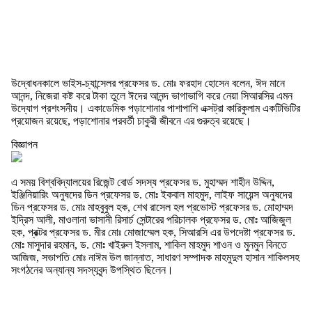
উদ্বোধনকালে ভাইস-চ্যান্সেলর প্রফেসর ড. মোঃ ফরহাদ হোসেন বলেন, ঈদ মানে
আনন্দ, নিজেরা কষ্ট করে টাকা তুলে ঈদের আনন্দ ভাগাভাগি করে নেয়া সিআরসির এমন
উদ্যোগ প্রশংসনীয়। একাডেমিক পড়াশোনার পাশাপাশি এক্সট্রা কারিকুলাম একটিভিটির
প্রয়োজন রয়েছে, পড়াশোনার পরবর্তী চাকুরী জীবনে এর গুরুত্ব রয়েছে।
বিজ্ঞাপন
এ সময় বিশ্ববিদ্যালয়ের রিজেন্ট বোর্ড সদস্য প্রফেসর ড. মুহাম্মদ শাহীন উদ্দিন,
ইঞ্জিনিয়ারিং অনুষদের ডিন প্রফেসর ড. মোঃ ইকবাল মাহমুদ, লাইফ সায়েন্স অনুষদের
ডিন প্রফেসর ড. মোঃ মাহবুবুল হক, শেখ রাসেল হল প্রভোস্ট প্রফেসর ড. মোহাম্মদ
ইদ্রিস আলী, মাওলানা ভাসানী রিসার্চ সেন্টারের পরিচালক প্রফেসর ড. মোঃ আজিজুল
হক, প্রক্টর প্রফেসর ড. মীর মোঃ মোজাম্মেল হক, সিআরসি এর উপদেষ্টা প্রফেসর ড.
মোঃ মাসুদার রহমান, ড. মোঃ খাইরুল ইসলাম, শাকিল মাহমুদ শাওন ও মুনমুন বিনতে
আজিজ, সভাপতি মোঃ নাঈম উল জান্নাত, সাধারণ সম্পাদক মাহমুদুল হাসান শাকিলসহ
সংগঠনের অন্যান্য সদস্যবৃন্দ উপস্থিত ছিলেন।