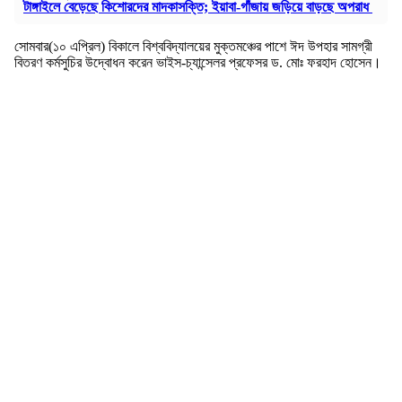
টাঙ্গাইলে বেড়েছে কিশোরদের মাদকাসক্তি; ইয়াবা-গাঁজায় জড়িয়ে বাড়ছে অপরাধ
সোমবার(১০ এপ্রিল) বিকালে বিশ্ববিদ্যালয়ের মুক্তমঞ্চের পাশে ঈদ উপহার সামগ্রী
বিতরণ কর্মসুচির উদ্বোধন করেন ভাইস-চ্যান্সেলর প্রফেসর ড. মোঃ ফরহাদ হোসেন।