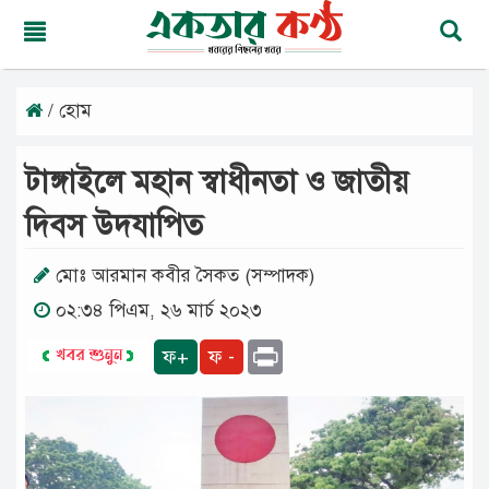
/ হোম
শনিবার,
০৮
অগাস্ট
টাঙ্গাইলে মহান স্বাধীনতা ও জাতীয়
২০২৬
২৪
দিবস উদযাপিত
শ্রাবণ
১৪৩৩
বঙ্গাব্দ
মোঃ আরমান কবীর সৈকত (সম্পাদক)
০২:৩৪ পিএম, ২৬ মার্চ ২০২৩
মূলপাতা
Print
ফ+
ফ -
জাতীয়
দেশের
খবর
আমাদের