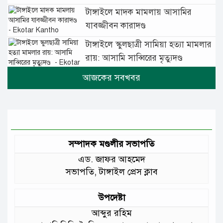
টাঙ্গাইলে মাদক মামলায় আসামির
যাবজ্জীবন কারাদণ্ড
টাঙ্গাইলে স্কুলছাত্রী সামিয়া হত্যা মামলার
রায়: আসামি সাব্বিরের মৃত্যুদণ্ড
টানা বৃষ্টিতে টাঙ্গাইলে বিপর্যস্ত জনজীবন
মুঘল প্রেমের ঐতিহ্যের খাবার বাকরখানি
এখন টাঙ্গাইলে
সম্পাদক মণ্ডলীর সভাপতি
এড. জাফর আহমেদ
জেলার মানুষের উন্নত স্বাস্থ্যসেবায় সর্বোচ্চ
সভাপতি, টাঙ্গাইল প্রেস ক্লাব
গুরুত্ব দিয়ে কাজ করছি: প্রতিমন্ত্রী টুকু
উপদেষ্টা
আমাদের চার পাশে ব্যাঙের ছাতার মতো
আব্দুর রহিম
গড়ে উঠছে মাদ্রাসা ও কিন্ডার গার্ডেন