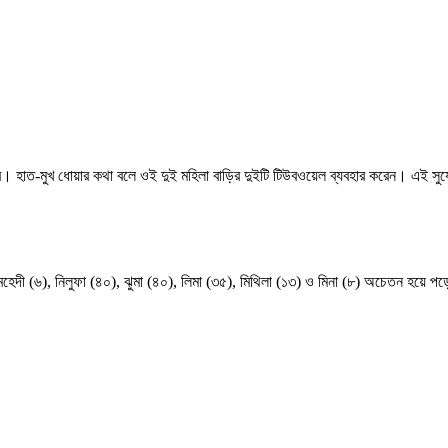
 করে। হাত-মুখ ধোয়ার কথা বলে ওই দুই মহিলা বাড়ির দুইটি টিউবওয়েল ব্যবহার করেন। এই স
মেহেদী (৬), নিলুফা (৪০), ঝুমা (৪০), লিমা (৩৫), মিথিলা (১৩) ও মিনা (৮) অচেতন হয়ে প