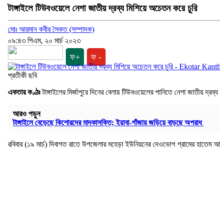
টাঙ্গাইলে টিউবওয়েলে নেশা জাতীয় দ্রব্য মিশিয়ে অচেতন করে চুরি
মোঃ আরমান কবীর সৈকত (সম্পাদক)
০৯:৪৩ পিএম, ২০ মার্চ ২০২৩
ফ+
ফ -
প্রতীকী ছবি
একতার কণ্ঠঃ
টাঙ্গাইলের মির্জাপুরে দিনের বেলায় টিউবওয়েলের পানিতে নেশা জাতীয় দ্র
আরও পড়ুন
টাঙ্গাইলে বেড়েছে কিশোরদের মাদকাসক্তি; ইয়াবা-গাঁজায় জড়িয়ে বাড়ছে অপরাধ
রবিবার (১৯ মার্চ) দিবাগত রাতে উপজেলার মহেড়া ইউনিয়নের দেওভোগ গ্রামের হাতেম আ