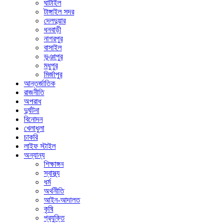
ঘাটাইল
টাঙ্গাইল সদর
দেলদুয়ার
ধনবাড়ী
নাগরপুর
বাসাইল
ভূঞাপুর
মধুপুর
মির্জাপুর
আন্তর্জাতিক
রাজনীতি
অপরাধ
দুর্ঘটনা
বিনোদন
খেলাধুলা
চাকরি
লাইফ স্টাইল
অন্যান্য
শিক্ষাঙ্গন
স্বাস্থ্য
ধর্ম
অর্থনীতি
আইন-আদালত
কৃষি
প্রযুক্তি