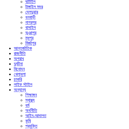
ঘাটাইল
টাঙ্গাইল সদর
দেলদুয়ার
ধনবাড়ী
নাগরপুর
বাসাইল
ভূঞাপুর
মধুপুর
মির্জাপুর
আন্তর্জাতিক
রাজনীতি
অপরাধ
দুর্ঘটনা
বিনোদন
খেলাধুলা
চাকরি
লাইফ স্টাইল
অন্যান্য
শিক্ষাঙ্গন
স্বাস্থ্য
ধর্ম
অর্থনীতি
আইন-আদালত
কৃষি
প্রযুক্তি