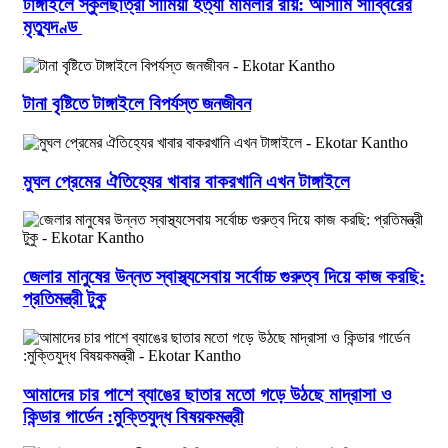
টাঙ্গাইলে স্কুলছাত্রী সামিয়া হত্যা মামলার রায়: আসামি সাব্বিরের
মৃত্যুদণ্ড
টানা বৃষ্টিতে টাঙ্গাইলে বিপর্যস্ত জনজীবন
মুঘল প্রেমের ঐতিহ্যের খাবার বাকরখানি এখন টাঙ্গাইলে
জেলার মানুষের উন্নত স্বাস্থ্যসেবায় সর্বোচ্চ গুরুত্ব দিয়ে কাজ করছি:
প্রতিমন্ত্রী টুকু
আমাদের চার পাশে ব্যাঙের ছাতার মতো গড়ে উঠছে মাদ্রাসা ও
কিন্ডার গার্ডেন :মুক্তিযুদ্ধ বিষয়কমন্ত্রী