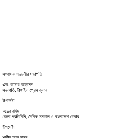
সম্পাদক মণ্ডলীর সভাপতি
এড. জাফর আহমেদ
সভাপতি, টাঙ্গাইল প্রেস ক্লাব
উপদেষ্টা
আব্দুর রহিম
জেলা প্রতিনিধি, দৈনিক সমকাল ও বাংলাদেশ বেতার
উপদেষ্টা
শামীম আল মামুন