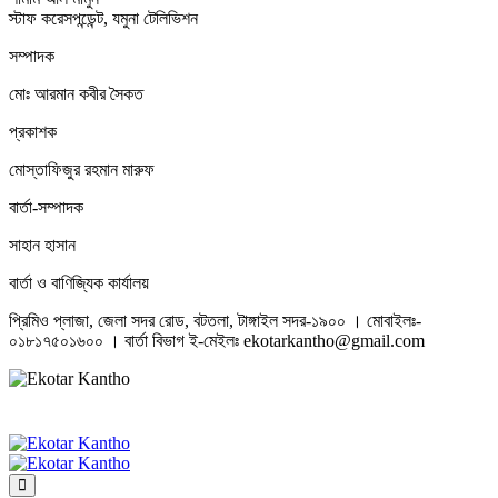
স্টাফ করেসপন্ডেন্ট, যমুনা টেলিভিশন
সম্পাদক
মোঃ আরমান কবীর সৈকত
প্রকাশক
মোস্তাফিজুর রহমান মারুফ
বার্তা-সম্পাদক
সাহান হাসান
বার্তা ও বাণিজ্যিক কার্যালয়
প্রিমিও প্লাজা, জেলা সদর রোড, বটতলা, টাঙ্গাইল সদর-১৯০০ । মোবাইলঃ-
০১৮১৭৫০১৬০০ । বার্তা বিভাগ ই-মেইলঃ ekotarkantho@gmail.com