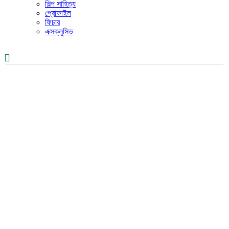
শিল্প সাহিত্য
প্রোফাইল
ফিচার
এক্সক্লুসিভ