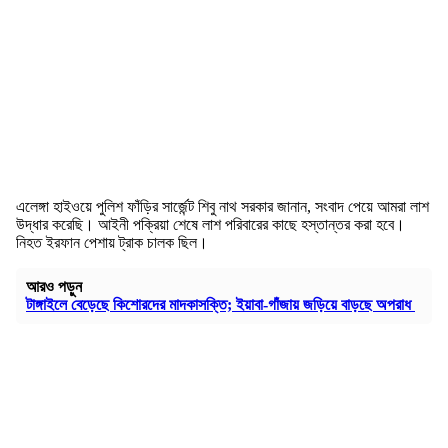
এলেঙ্গা হাইওয়ে পুলিশ ফাঁড়ির সার্জেন্ট শিবু নাথ সরকার জানান, সংবাদ পেয়ে আমরা লাশ
উদ্ধার করেছি। আইনী পক্রিয়া শেষে লাশ পরিবারের কাছে হস্তান্তর করা হবে।
নিহত ইরফান পেশায় ট্রাক চালক ছিল।
আরও পড়ুন
টাঙ্গাইলে বেড়েছে কিশোরদের মাদকাসক্তি; ইয়াবা-গাঁজায় জড়িয়ে বাড়ছে অপরাধ