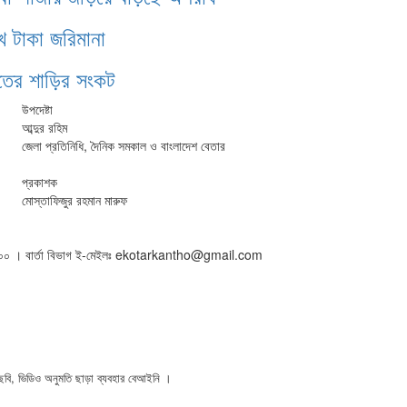
খ টাকা জরিমানা
ঁতের শাড়ির সংকট
উপদেষ্টা
আব্দুর রহিম
জেলা প্রতিনিধি, দৈনিক সমকাল ও বাংলাদেশ বেতার
প্রকাশক
মোস্তাফিজুর রহমান মারুফ
৫০১৬০০ । বার্তা বিভাগ ই-মেইলঃ ekotarkantho@gmail.com
ি, ভিডিও অনুমতি ছাড়া ব্যবহার বেআইনি ।