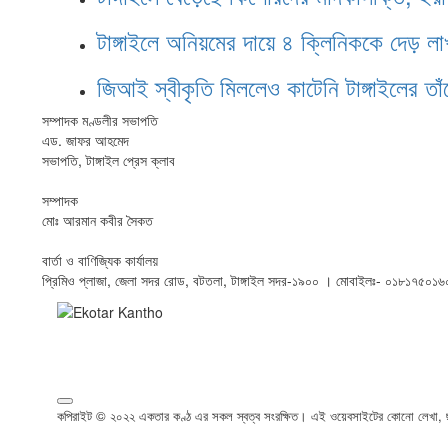
টাঙ্গাইলে অনিয়মের দায়ে ৪ ক্লিনিককে দেড় লা
জিআই স্বীকৃতি মিললেও কাটেনি টাঙ্গাইলের তা
সম্পাদক মণ্ডলীর সভাপতি
এড. জাফর আহমেদ
সভাপতি, টাঙ্গাইল প্রেস ক্লাব
সম্পাদক
মোঃ আরমান কবীর সৈকত
বার্তা ও বাণিজ্যিক কার্যালয়
প্রিমিও প্লাজা, জেলা সদর রোড, বটতলা, টাঙ্গাইল সদর-১৯০০ । মোবাইলঃ- ০১৮১৭
কপিরাইট © ২০২২ একতার কণ্ঠ এর সকল স্বত্ব সংরক্ষিত। এই ওয়েবসাইটের কোনো লেখা, ছব