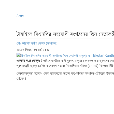
/ হোম
টাঙ্গাইলে বিএনপির সহযোগী সংগঠনের তিন নেতাকর্মী
মোঃ আরমান কবীর সৈকত (সম্পাদক)
১০:৫১ পিএম, ২৭ মার্চ ২০২১
একতার কণ্ঠ ডেস্কঃ
টাঙ্গাইলে জাতীয়তাবাদী যুবদল, স্বেচ্ছাসেবকদল ও ছাত্রদলের নেত
প্রধানমন্ত্রী নরেন্দ্র মোদির বাংলাদেশ সফরের বিরোধিতায় শনিবার(২৭ মার্চ) বিক্ষোভ 
গ্রেপ্তারকৃতরা হচ্ছেন- জেলা ছাত্রদলের সাবেক যুগ্ম-সাধারণ সম্পাদক তৌহিদুল ইসলা
হোসেন।