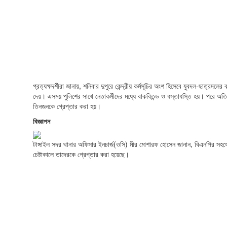
প্রত্যক্ষদর্শীরা জানায়, শনিবার দুপুরে কেন্দ্রীয় কর্মসূচির অংশ হিসেবে যুবদল-ছাত্রদলের
দেয়। এসময় পুলিশের সাথে নেতাকর্মীদের মধ্যে বাকবিতন্ড ও ধস্তাধস্তি হয়। পরে অত
তিনজনকে গ্রেপ্তার করা হয়।
বিজ্ঞাপন
টাঙ্গাইল সদর থানার অফিসার ইনচার্জ(ওসি) মীর মোশারফ হোসেন জানান, বিএনপির সহযো
চেষ্টাকালে তাদেরকে গ্রেপ্তার করা হয়েছে।