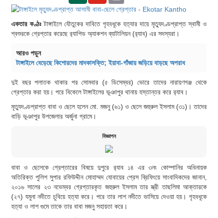
একতার কণ্ঠঃ
টাঙ্গাইলে যৌতুকের দাবিতে গৃহবধূকে হত্যার দায়ে মৃত্যুদণ্ডপ্রাপ্ত স্বামী ও
শ্বশুরকে গ্রেপ্তার করেছে র‌্যাপিড অ্যাকশন ব্যাটালিয়ন (র‌্যাব) এর সদস্যরা।
আরও পড়ুন
টাঙ্গাইলে বেড়েছে কিশোরদের মাদকাসক্তি; ইয়াবা-গাঁজায় জড়িয়ে বাড়ছে অপরাধ
দুই বছর পলাতক থাকার পর সোমবার (৫ ডিসেম্বর) ভোরে তাদের নারায়ণগঞ্জ থেকে
গ্রেপ্তার করা হয়। পরে বিকেলে টাঙ্গাইলের ভূঞাপুর থানায় হস্তান্তর করে র‌্যাব।
মৃত্যুদণ্ডপ্রাপ্ত বাবা ও ছেলে হলেন মো. মজনু (৬১) ও ছেলে জহুরুল ইসলাম (৩১)। তাদের
বাড়ি ভূঞাপুর উপজেলার অর্জুনা গ্রামে।
বিজ্ঞাপন
বাবা ও ছেলেকে গ্রেপ্তারের বিষয়ে দুপুরে র‌্যাব ১৪ এর ৩নং কোম্পানির অধিনায়ক
অতিরিক্ত পুলিশ সুপার রফিউদ্দীন মোহাম্মদ যোবায়ের প্রেস ব্রিফিংয়ে সাংবাদিকদের জানান,
২০১৬ সালের ২৩ নভেম্বর গ্রেপ্তারকৃত জহুরুল ইসলাম তার স্ত্রী তাছলিমা আক্তারকে
(২৭) যমুনা নদীতে চুবিয়ে হত্যা করে। পরে তার লাশ নদীতে ভাসিয়ে দেওয়া হয়। গৃহবধূকে
হত্যা ও লাশ গুমে তাকে তার বাবা মজনু সহায়তা করে।