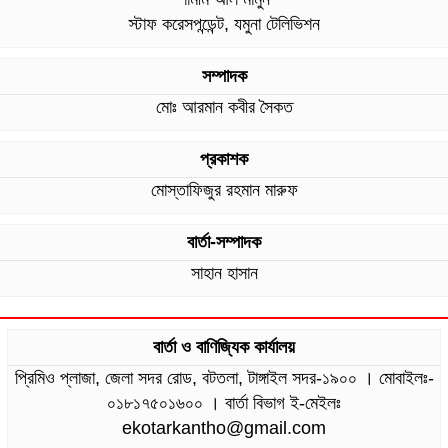
স্টাফ করেসপন্ডেন্ট, যমুনা টেলিভিশন
সম্পাদক
মোঃ আরমান কবীর সৈকত
প্রকাশক
মোস্তাফিজুর রহমান মারুফ
বার্তা-সম্পাদক
সাহান হাসান
বার্তা ও বাণিজ্যিক কার্যালয়
প্রিমিও প্লাজা, জেলা সদর রোড, বটতলা, টাঙ্গাইল সদর-১৯০০ । মোবাইলঃ-
০১৮১৭৫০১৬০০ । বার্তা বিভাগ ই-মেইলঃ
ekotarkantho@gmail.com