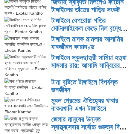
জিআই স্বীকৃতি মিললেও কাটেনি
টাঙ্গাইলের তাঁতের শাড়ির সংকট
টাঙ্গাইলে বেপরোয়া গতির
মোটরসাইকেল কেড়ে নিল বৃদ্ধের
প্রাণ
টাঙ্গাইলে মাদক মামলায় আসামির
যাবজ্জীবন কারাদণ্ড
টাঙ্গাইলে স্কুলছাত্রী সামিয়া হত্যা
মামলার রায়: আসামি সাব্বিরের
মৃত্যুদণ্ড
টানা বৃষ্টিতে টাঙ্গাইলে বিপর্যস্ত
জনজীবন
মুঘল প্রেমের ঐতিহ্যের খাবার
বাকরখানি এখন টাঙ্গাইলে
জেলার মানুষের উন্নত
স্বাস্থ্যসেবায় সর্বোচ্চ গুরুত্ব দিয়ে