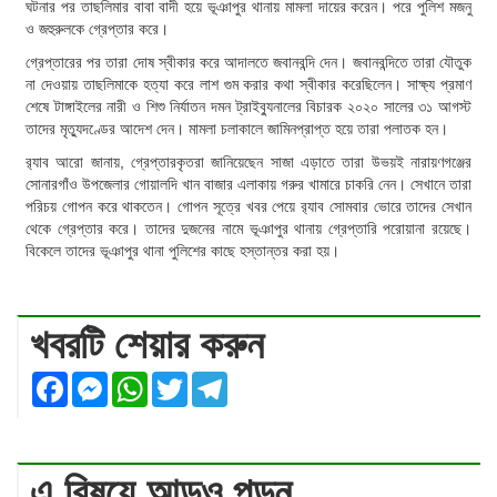
ঘটনার পর তাছলিমার বাবা বাদী হয়ে ভূঞাপুর থানায় মামলা দায়ের করেন। পরে পুলিশ মজনু
ও জহুরুলকে গ্রেপ্তার করে।
গ্রেপ্তারের পর তারা দোষ স্বীকার করে আদালতে জবানবন্দি দেন। জবানবন্দিতে তারা যৌতুক
না দেওয়ায় তাছলিমাকে হত্যা করে লাশ গুম করার কথা স্বীকার করেছিলেন। সাক্ষ্য প্রমাণ
শেষে টাঙ্গাইলের নারী ও শিশু নির্যাতন দমন ট্রাইব্যুনালের বিচারক ২০২০ সালের ৩১ আগস্ট
তাদের মৃত্যুদণ্ডের আদেশ দেন। মামলা চলাকালে জামিনপ্রাপ্ত হয়ে তারা পলাতক হন।
র‌্যাব আরো জানায়, গ্রেপ্তারকৃতরা জানিয়েছেন সাজা এড়াতে তারা উভয়ই নারায়ণগঞ্জের
সোনারগাঁও উপজেলার গোয়ালদি খান বাজার এলাকায় গরুর খামারে চাকরি নেন। সেখানে তারা
পরিচয় গোপন করে থাকতেন। গোপন সূত্রে খবর পেয়ে র‌্যাব সোমবার ভোরে তাদের সেখান
থেকে গ্রেপ্তার করে। তাদের দুজনের নামে ভূঞাপুর থানায় গ্রেপ্তারি পরোয়ানা রয়েছে।
বিকেলে তাদের ভূঞাপুর থানা পুলিশের কাছে হস্তান্তর করা হয়।
খবরটি শেয়ার করুন
Facebook
Messenger
WhatsApp
Twitter
Telegram
এ বিষয়ে আড়ও পড়ুন