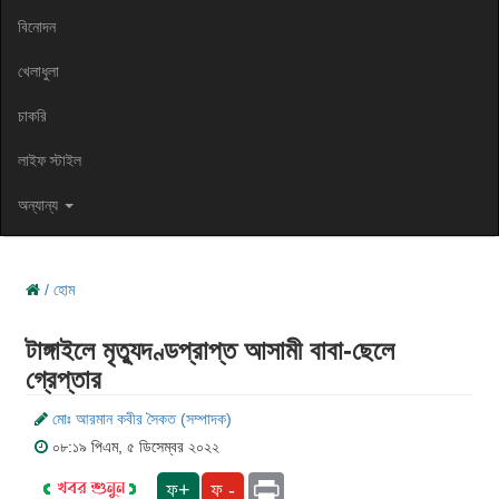
বিনোদন
খেলাধুলা
চাকরি
লাইফ স্টাইল
অন্যান্য
/ হোম
টাঙ্গাইলে মৃত্যুদণ্ডপ্রাপ্ত আসামী বাবা-ছেলে
গ্রেপ্তার
মোঃ আরমান কবীর সৈকত (সম্পাদক)
০৮:১৯ পিএম, ৫ ডিসেম্বর ২০২২
Print
ফ+
ফ -