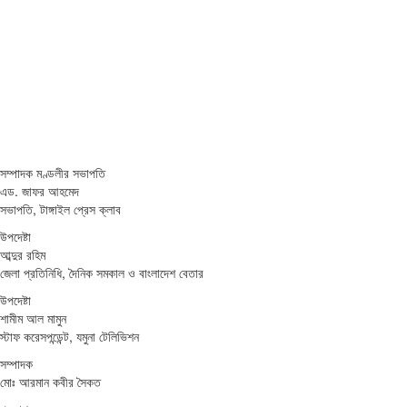
সম্পাদক মণ্ডলীর সভাপতি
এড. জাফর আহমেদ
সভাপতি, টাঙ্গাইল প্রেস ক্লাব
উপদেষ্টা
আব্দুর রহিম
জেলা প্রতিনিধি, দৈনিক সমকাল ও বাংলাদেশ বেতার
উপদেষ্টা
শামীম আল মামুন
স্টাফ করেসপন্ডেন্ট, যমুনা টেলিভিশন
সম্পাদক
মোঃ আরমান কবীর সৈকত