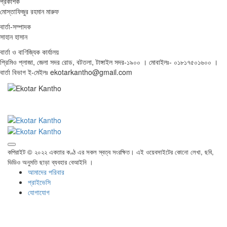
প্রকাশক
মোস্তাফিজুর রহমান মারুফ
বার্তা-সম্পাদক
সাহান হাসান
বার্তা ও বাণিজ্যিক কার্যালয়
প্রিমিও প্লাজা, জেলা সদর রোড, বটতলা, টাঙ্গাইল সদর-১৯০০ । মোবাইলঃ- ০১৮১৭৫০১৬০০ ।
বার্তা বিভাগ ই-মেইলঃ ekotarkantho@gmail.com
কপিরাইট © ২০২২ একতার কণ্ঠ এর সকল স্বত্ব সংরক্ষিত। এই ওয়েবসাইটের কোনো লেখা, ছবি,
ভিডিও অনুমতি ছাড়া ব্যবহার বেআইনি ।
আমাদের পরিবার
প্রাইভেসি
যোগাযোগ