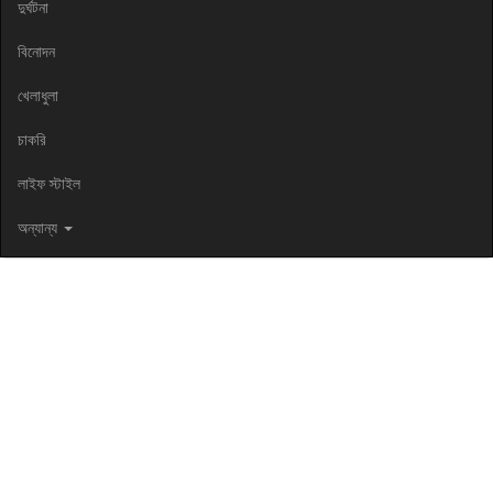
দুর্ঘটনা
বিনোদন
খেলাধুলা
চাকরি
লাইফ স্টাইল
অন্যান্য