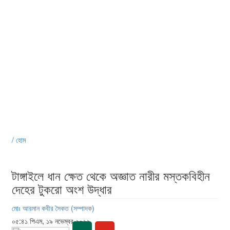
/ হোম
টাঙ্গাইলে ধান ক্ষেত থেকে অজ্ঞাত নারীর মস্তকবিহীন
দেহের টুকরো অংশ উদ্ধার
মোঃ আরমান কবীর সৈকত (সম্পাদক)
০৫:৪১ পিএম, ১৯ নভেম্বর ২০২২