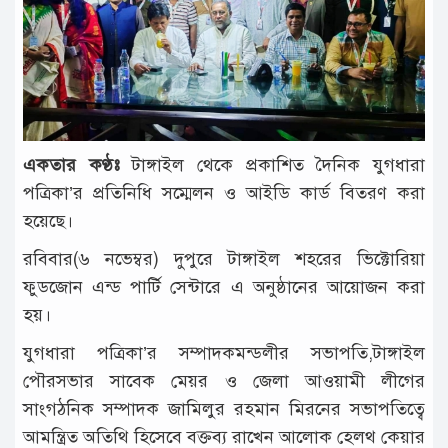
টাঙ্গাইল
আন্তর্জাতিক
রাজনীতি
অপরাধ
একতার কণ্ঠঃ
টাঙ্গাইল থেকে প্রকাশিত দৈনিক যুগধারা
দুর্ঘটনা
পত্রিকা’র প্রতিনিধি সম্মেলন ও আইডি কার্ড বিতরণ করা
বিনোদন
হয়েছে।
খেলাধুলা
রবিবার(৬ নভেম্বর) দুপুরে টাঙ্গাইল শহরের ভিক্টোরিয়া
ফুডজোন এন্ড পার্টি সেন্টারে এ অনুষ্ঠানের আয়োজন করা
চাকরি
হয়।
লাইফ
যুগধারা পত্রিকা’র সম্পাদকমন্ডলীর সভাপতি,টাঙ্গাইল
স্টাইল
পৌরসভার সাবেক মেয়র ও জেলা আওয়ামী লীগের
অন্যান্য
সাংগঠনিক সম্পাদক জামিলুর রহমান মিরনের সভাপতিত্বে
আমন্ত্রিত অতিথি হিসেবে বক্তব্য রাখেন আলোক হেলথ কেয়ার