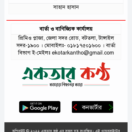
সাহান হাসান
বার্তা ও বাণিজ্যিক কার্যালয়
প্রিমিও প্লাজা, জেলা সদর রোড, বটতলা, টাঙ্গাইল
সদর-১৯০০ । মোবাইলঃ- ০১৮১৭৫০১৬০০ । বার্তা
বিভাগ ই-মেইলঃ ekotarkantho@gmail.com
কপিরাইট © ২০২২ একতার কণ্ঠ এর সকল স্বত্ব সংরক্ষিত। এই ওয়েবসাইটের