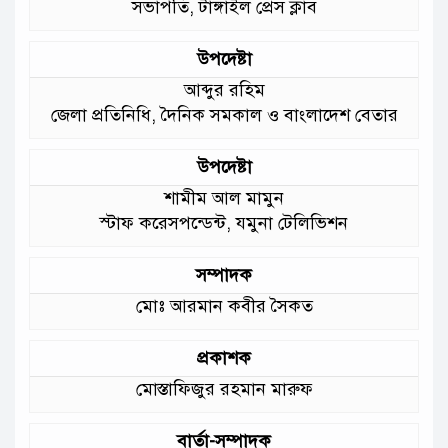
সভাপতি, টাঙ্গাইল প্রেস ক্লাব
গুরুত্ব দিয়ে কাজ করছি: প্রতিমন্ত্রী টুকু
উপদেষ্টা
আমাদের চার পাশে ব্যাঙের ছাতার মতো
আব্দুর রহিম
গড়ে উঠছে মাদ্রাসা ও কিন্ডার গার্ডেন
জেলা প্রতিনিধি, দৈনিক সমকাল ও বাংলাদেশ বেতার
:মুক্তিযুদ্ধ বিষয়কমন্ত্রী
উপদেষ্টা
শামীম আল মামুন
স্টাফ করেসপন্ডেন্ট, যমুনা টেলিভিশন
সম্পাদক
মোঃ আরমান কবীর সৈকত
প্রকাশক
মোস্তাফিজুর রহমান মারুফ
বার্তা-সম্পাদক