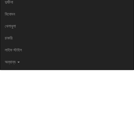
দুর্ঘটনা
বিনোদন
খেলাধুলা
চাকরি
লাইফ স্টাইল
অন্যান্য