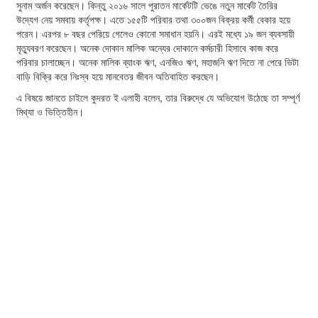
সুনাম অর্জন করেছেন। কিন্তু ২০১৬ সালে পুরাতন মার্কেটটি ভেঙে নতুন মার্কেট তৈরির
উদ্যেগ নেয় সমবায় কর্তৃপক্ষ। এতে ১৫৫টি পরিবার তথা ৩০০জন বিক্রয় কর্মী বেকার হয়ে
পরেন। এরপর ৮ বছর পেরিয়ে গেলেও কোনো সমাধান হয়নি। এরই মধ্যে ১৯ জন ব্যবসায়ী
মৃত্যুবরণ করেছেন। অনেক দোকান মালিক অন্যের দোকানে কর্মচারী হিসাবে কাজ করে
পরিবার চালাচ্ছেন। অনেক মালিক ব্যাংক ঋণ, এনজিও ঋণ, মহাজনি ঋণ দিতে না পেরে ভিটা
বাড়ি বিক্রি করে নিঃস্ব হয়ে মানবেতর জীবন অতিবাহিত করছেন।
এ বিষয়ে জানতে চাইলে কুদরত ই এলাহী বলেন, তার বিরুদ্ধে যে অভিযোগ উঠেছে তা সম্পূর্ণ
মিথ্যা ও ভিত্তিহীন।