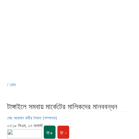
/ হোম
টাঙ্গাইলে সমবায় মার্কেটের মালিকদের মানববন্ধন
মোঃ আরমান কবীর সৈকত (সম্পাদক)
০৭:১৮ পিএম, ২৭ অগাস্ট ২০২২
ফ+
ফ -