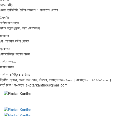
আব্দুর রহিম
জেলা প্রতিনিধি, দৈনিক সমকাল ও বাংলাদেশ বেতার
উপদেষ্টা
শামীম আল মামুন
স্টাফ করেসপন্ডেন্ট, যমুনা টেলিভিশন
সম্পাদক
মোঃ আরমান কবীর সৈকত
প্রকাশক
মোস্তাফিজুর রহমান মারুফ
বার্তা-সম্পাদক
সাহান হাসান
বার্তা ও বাণিজ্যিক কার্যালয়
প্রিমিও প্লাজা, জেলা সদর রোড, বটতলা, টাঙ্গাইল সদর-১৯০০ । মোবাইলঃ- ০১৮১৭৫০১৬০০ ।
বার্তা বিভাগ ই-মেইলঃ ekotarkantho@gmail.com