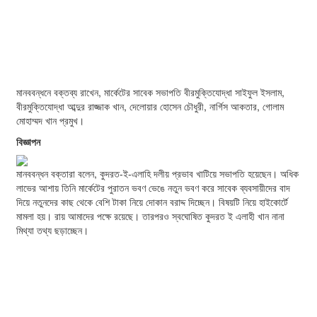
মানববন্ধনে বক্তব্য রাখেন, মার্কেটের সাবেক সভাপতি বীরমুক্তিযোদ্ধা সাইফুল ইসলাম,
বীরমুক্তিযোদ্ধা আব্দুর রাজ্জাক খান, দেলোয়ার হোসেন চৌধুরী, নার্গিস আকতার, গোলাম
মোহাম্মদ খান প্রমুখ।
বিজ্ঞাপন
মানববন্ধন বক্তারা বলেন, কুদরত-ই-এলাহি দলীয় প্রভাব খাটিয়ে সভাপতি হয়েছেন। অধিক
লাভের আশায় তিনি মার্কেটের পুরাতন ভবণ ভেঙে নতুন ভবণ করে সাবেক ব্যবসায়ীদের বাদ
দিয়ে নতুনদের কাছ থেকে বেশি টাকা নিয়ে দোকান বরাদ্দ দিচ্ছেন। বিষয়টি নিয়ে হাইকোর্টে
মামলা হয়। রায় আমাদের পক্ষে রয়েছে। তারপরও স্বঘোষিত কুদরত ই এলাহী খান নানা
মিথ্যা তথ্য ছড়াচ্ছেন।