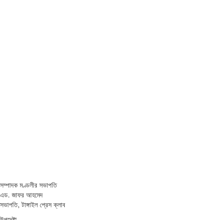
সম্পাদক মণ্ডলীর সভাপতি
এড. জাফর আহমেদ
সভাপতি, টাঙ্গাইল প্রেস ক্লাব
উপদেষ্টা