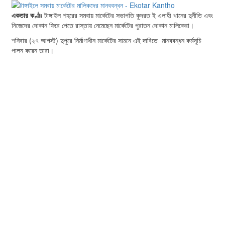
একতার কণ্ঠঃ
টাঙ্গাইল শহরের সমবায় মার্কেটের সভাপতি কুদরত ই এলাহী খানের দুর্নীতি এবং
নিজেদের দোকান ফিরে পেতে রাস্তায় নেমেছেন মার্কেটের পুরাতন দোকান মালিকেরা।
শনিবার (২৭ আগস্ট) দুপুরে নির্মাণাধীন মার্কেটের সামনে এই দাবিতে মানববন্ধন কর্মসূচি
পালন করেন তারা।